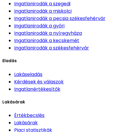
Ingatlanirodák
a szegedi
Ingatlanirodák
a miskolci
Ingatlanirodák
a pecsia székesfehérvár
Ingatlanirodák
a győri
Ingatlanirodák
a nyíregyháza
Ingatlanirodák
a kecskemét
Ingatlanirodák
a székesfehérvár
Eladás
Lakáseladás
Kérdések és válaszok
Ingatlanértékesítők
Lakásárak
Értékbecslés
Lakásárak
Piaci statisztikák