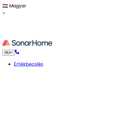
🇭🇺
Magyar
HU
Értékbecslés