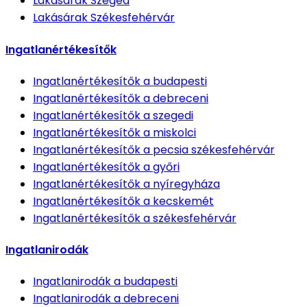
Lakásárak
Szeged
Lakásárak
Székesfehérvár
Ingatlanértékesítők
Ingatlanértékesítők
a budapesti
Ingatlanértékesítők
a debreceni
Ingatlanértékesítők
a szegedi
Ingatlanértékesítők
a miskolci
Ingatlanértékesítők
a pecsia székesfehérvár
Ingatlanértékesítők
a győri
Ingatlanértékesítők
a nyíregyháza
Ingatlanértékesítők
a kecskemét
Ingatlanértékesítők
a székesfehérvár
Ingatlanirodák
Ingatlanirodák
a budapesti
Ingatlanirodák
a debreceni