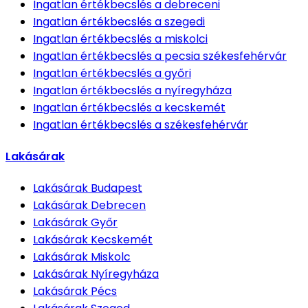
Ingatlan értékbecslés
a debreceni
Ingatlan értékbecslés
a szegedi
Ingatlan értékbecslés
a miskolci
Ingatlan értékbecslés
a pecsia székesfehérvár
Ingatlan értékbecslés
a győri
Ingatlan értékbecslés
a nyíregyháza
Ingatlan értékbecslés
a kecskemét
Ingatlan értékbecslés
a székesfehérvár
Lakásárak
Lakásárak
Budapest
Lakásárak
Debrecen
Lakásárak
Győr
Lakásárak
Kecskemét
Lakásárak
Miskolc
Lakásárak
Nyíregyháza
Lakásárak
Pécs