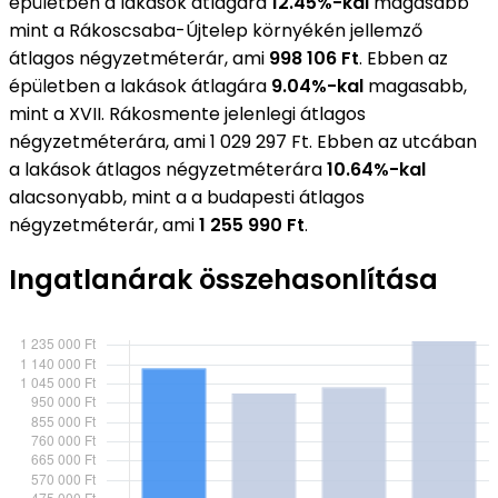
épületben a lakások átlagára
12.45%-kal
magasabb
mint a Rákoscsaba-Újtelep környékén jellemző
átlagos négyzetméterár, ami
998 106 Ft
. Ebben az
épületben a lakások átlagára
9.04%-kal
magasabb,
mint a XVII. Rákosmente jelenlegi átlagos
négyzetméterára, ami 1 029 297 Ft. Ebben az utcában
a lakások átlagos négyzetméterára
10.64%-kal
alacsonyabb, mint a a budapesti átlagos
négyzetméterár, ami
1 255 990 Ft
.
Ingatlanárak összehasonlítása