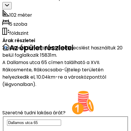
102 méter
5 szoba
földszint
Árak részletei
Az épület részletei
Az elkészítéshez a fenti értékbecslést használtuk 20
belül foglalkozik 15831m.
A Dallamos utca 65 címen található a XVII.
Rákosmente, Rákoscsaba-Újtelep területén
helyezkedik el, 10.04km-re a városközponttól
(légvonalban).
Szeretné tudni lakása árát?