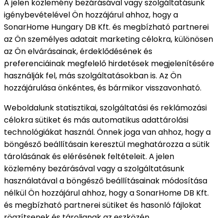
A jelen közlemény bezárásával vagy szolgáltatásunk
igénybevételével Ön hozzájárul ahhoz, hogy a
SonarHome Hungary DB Kft. és megbízható partnerei
az Ön személyes adatait marketing célokra, különösen
az Ön elvárásainak, érdeklődésének és
preferenciáinak megfelelő hirdetések megjelenítésére
használják fel, más szolgáltatásokban is. Az Ön
hozzájárulása önkéntes, és bármikor visszavonható.
Weboldalunk statisztikai, szolgáltatási és reklámozási
célokra sütiket és más automatikus adattárolási
technológiákat használ. Önnek joga van ahhoz, hogy a
böngésző beállításain keresztül meghatározza a sütik
tárolásának és elérésének feltételeit. A jelen
közlemény bezárásával vagy a szolgáltatásunk
használatával a böngésző beállításainak módosítása
nélkül Ön hozzájárul ahhoz, hogy a SonarHome DB Kft.
és megbízható partnerei sütiket és hasonló fájlokat
rögzítsenek és tároljanak az eszközén.