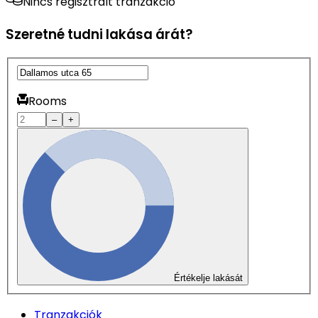
Nincs regisztrált tranzakció
Szeretné tudni lakása árát?
Rooms
–
+
Értékelje lakását
Tranzakciók