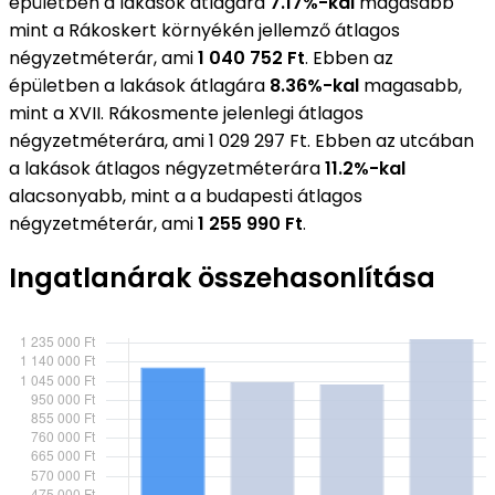
épületben a lakások átlagára
7.17%-kal
magasabb
mint a Rákoskert környékén jellemző átlagos
négyzetméterár, ami
1 040 752 Ft
. Ebben az
épületben a lakások átlagára
8.36%-kal
magasabb,
mint a XVII. Rákosmente jelenlegi átlagos
négyzetméterára, ami 1 029 297 Ft. Ebben az utcában
a lakások átlagos négyzetméterára
11.2%-kal
alacsonyabb, mint a a budapesti átlagos
négyzetméterár, ami
1 255 990 Ft
.
Ingatlanárak összehasonlítása