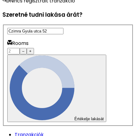
Nincs regisztrált tranzakció
Szeretné tudni lakása árát?
Rooms
–
+
Értékelje lakását
Tranzakciók