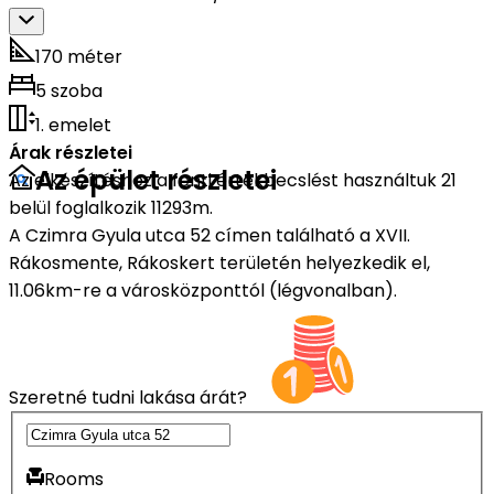
170 méter
5 szoba
1. emelet
Árak részletei
Az épület részletei
Az elkészítéshez a fenti értékbecslést használtuk 21
belül foglalkozik 11293m.
A Czimra Gyula utca 52 címen található a XVII.
Rákosmente, Rákoskert területén helyezkedik el,
11.06km-re a városközponttól (légvonalban).
Szeretné tudni lakása árát?
Rooms