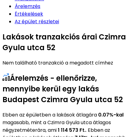
Árelemzés
Értékelések
Az épület részletei
Lakások tranzakciós árai Czimra
Gyula utca 52
Nem található tranzakció a megadott címhez
Árelemzés - ellenőrizze,
mennyibe kerül egy lakás
Budapest Czimra Gyula utca 52
Ebben az épületben a lakások átlagára
0.07%-kal
magasabb, mint a Czimra Gyula utca átlagos
négyzetméterára, ami
1 114 573 Ft.
. Ebben az