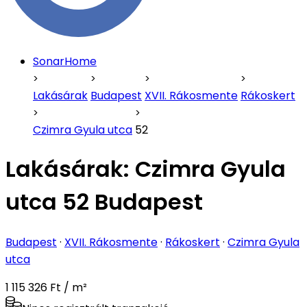
SonarHome
Lakásárak
Budapest
XVII. Rákosmente
Rákoskert
Czimra Gyula utca
52
Lakásárak:
Czimra Gyula
utca 52 Budapest
Budapest
·
XVII. Rákosmente
·
Rákoskert
·
Czimra Gyula
utca
1 115 326 Ft / m²