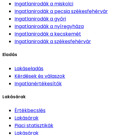
Ingatlanirodák
a miskolci
Ingatlanirodák
a pecsia székesfehérvár
Ingatlanirodák
a győri
Ingatlanirodák
a nyíregyháza
Ingatlanirodák
a kecskemét
Ingatlanirodák
a székesfehérvár
Eladás
Lakáseladás
Kérdések és válaszok
Ingatlanértékesítők
Lakásárak
Értékbecslés
Lakásárak
Piaci statisztikák
Lakásárak