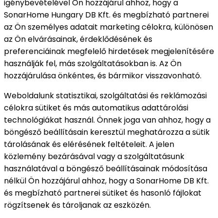
igénybevételével Ön hozzájárul ahhoz, hogy a
SonarHome Hungary DB Kft. és megbízható partnerei
az Ön személyes adatait marketing célokra, különösen
az Ön elvárásainak, érdeklődésének és
preferenciáinak megfelelő hirdetések megjelenítésére
használják fel, más szolgáltatásokban is. Az Ön
hozzájárulása önkéntes, és bármikor visszavonható.
Weboldalunk statisztikai, szolgáltatási és reklámozási
célokra sütiket és más automatikus adattárolási
technológiákat használ. Önnek joga van ahhoz, hogy a
böngésző beállításain keresztül meghatározza a sütik
tárolásának és elérésének feltételeit. A jelen
közlemény bezárásával vagy a szolgáltatásunk
használatával a böngésző beállításainak módosítása
nélkül Ön hozzájárul ahhoz, hogy a SonarHome DB Kft.
és megbízható partnerei sütiket és hasonló fájlokat
rögzítsenek és tároljanak az eszközén.