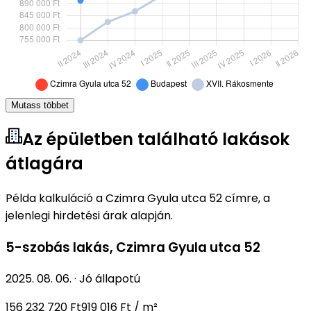
Mutass többet
Az épületben található lakások
átlagára
Példa kalkuláció a Czimra Gyula utca 52 címre, a
jelenlegi hirdetési árak alapján.
5-szobás lakás
,
Czimra Gyula utca 52
2025. 08. 06.
·
Jó állapotú
156 232 720 Ft
919 016 Ft / m²