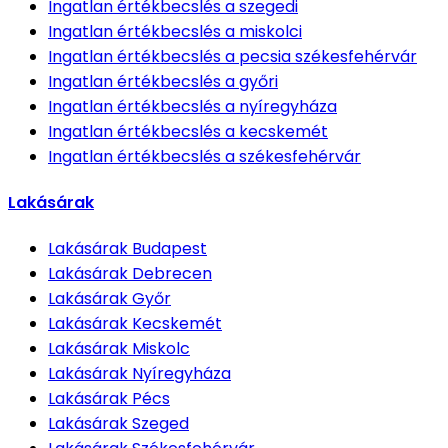
Ingatlan értékbecslés
a szegedi
Ingatlan értékbecslés
a miskolci
Ingatlan értékbecslés
a pecsia székesfehérvár
Ingatlan értékbecslés
a győri
Ingatlan értékbecslés
a nyíregyháza
Ingatlan értékbecslés
a kecskemét
Ingatlan értékbecslés
a székesfehérvár
Lakásárak
Lakásárak
Budapest
Lakásárak
Debrecen
Lakásárak
Győr
Lakásárak
Kecskemét
Lakásárak
Miskolc
Lakásárak
Nyíregyháza
Lakásárak
Pécs
Lakásárak
Szeged