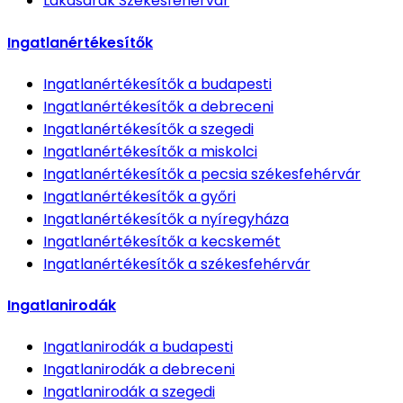
Lakásárak
Székesfehérvár
Ingatlanértékesítők
Ingatlanértékesítők
a budapesti
Ingatlanértékesítők
a debreceni
Ingatlanértékesítők
a szegedi
Ingatlanértékesítők
a miskolci
Ingatlanértékesítők
a pecsia székesfehérvár
Ingatlanértékesítők
a győri
Ingatlanértékesítők
a nyíregyháza
Ingatlanértékesítők
a kecskemét
Ingatlanértékesítők
a székesfehérvár
Ingatlanirodák
Ingatlanirodák
a budapesti
Ingatlanirodák
a debreceni
Ingatlanirodák
a szegedi