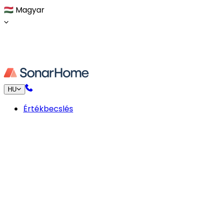
🇭🇺
Magyar
HU
Értékbecslés