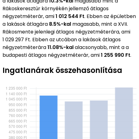
a lakások átlagára
10.3%-kal
magasabb mint a
Rákoskeresztúr környékén jellemző átlagos
négyzetméterár, ami
1 012 544 Ft
. Ebben az épületben
a lakások átlagára
8.5%-kal
magasabb, mint a XVII.
Rákosmente jelenlegi átlagos négyzetméterára, ami
1 029 297 Ft. Ebben az utcában a lakások átlagos
négyzetméterára
11.08%-kal
alacsonyabb, mint a a
budapesti átlagos négyzetméterár, ami
1 255 990 Ft
.
Ingatlanárak összehasonlítása