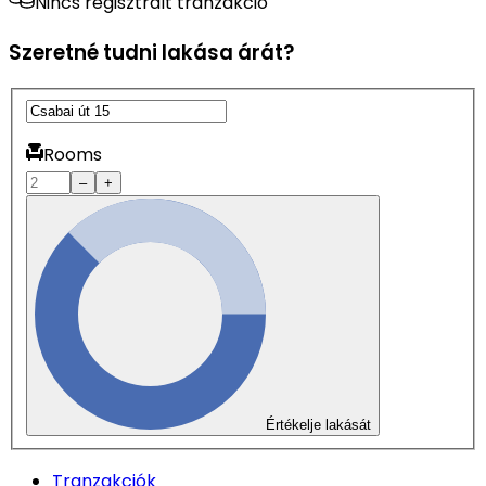
Nincs regisztrált tranzakció
Szeretné tudni lakása árát?
Rooms
–
+
Értékelje lakását
Tranzakciók