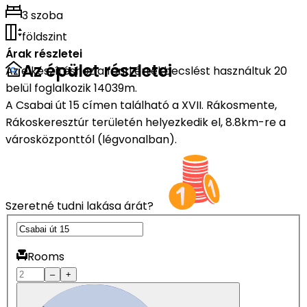
3 szoba
földszint
Árak részletei
Az épület részletei
Az elkészítéshez a fenti értékbecslést használtuk 20
belül foglalkozik 14039m.
A Csabai út 15 címen található a XVII. Rákosmente,
Rákoskeresztúr területén helyezkedik el, 8.8km-re a
városközponttól (légvonalban).
Szeretné tudni lakása árát?
Rooms
–
+