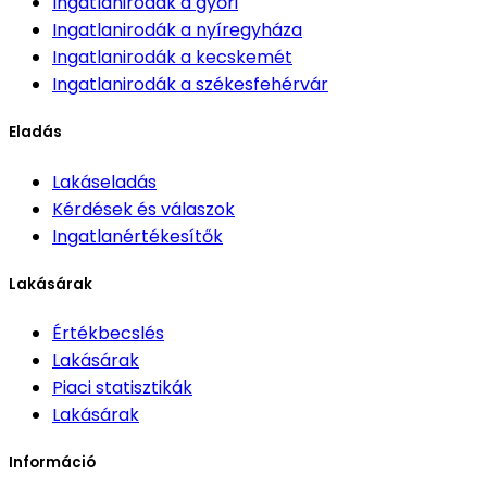
Ingatlanirodák
a győri
Ingatlanirodák
a nyíregyháza
Ingatlanirodák
a kecskemét
Ingatlanirodák
a székesfehérvár
Eladás
Lakáseladás
Kérdések és válaszok
Ingatlanértékesítők
Lakásárak
Értékbecslés
Lakásárak
Piaci statisztikák
Lakásárak
Információ