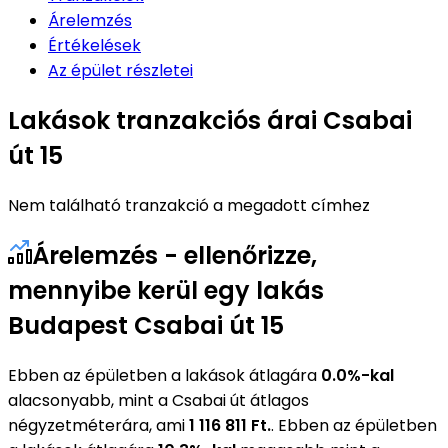
Árelemzés
Értékelések
Az épület részletei
Lakások tranzakciós árai Csabai
út 15
Nem található tranzakció a megadott címhez
Árelemzés - ellenőrizze,
mennyibe kerül egy lakás
Budapest Csabai út 15
Ebben az épületben a lakások átlagára
0.0%-kal
alacsonyabb, mint a Csabai út átlagos
négyzetméterára, ami
1 116 811 Ft.
. Ebben az épületben