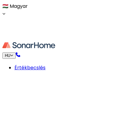
🇭🇺
Magyar
HU
Értékbecslés