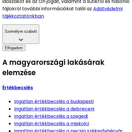
időszakot és az Ön jogait, valamint a sütikről és hasonló
fájlokról további információkat talál az
Adatvédelmi
tájékoztatónkban
.
Személyre szabott
Elfogadom
A magyarországi lakásárak
elemzése
Értékbecslés
Ingatlan értékbecslés
a budapesti
Ingatlan értékbecslés
a debreceni
Ingatlan értékbecslés
a szegedi
Ingatlan értékbecslés
a miskolci
Ingatlan értékbecslés
a pecsia székesfehérvár