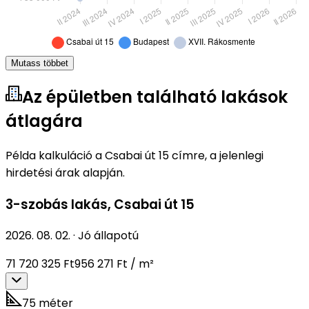
Mutass többet
Az épületben található lakások
átlagára
Példa kalkuláció a Csabai út 15 címre, a jelenlegi
hirdetési árak alapján.
3-szobás lakás
,
Csabai út 15
2026. 08. 02.
·
Jó állapotú
71 720 325 Ft
956 271 Ft / m²
75 méter