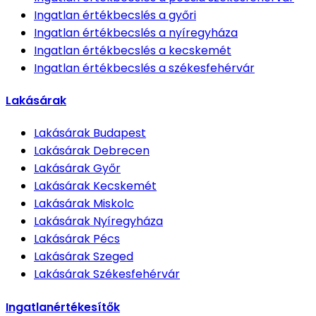
Ingatlan értékbecslés
a győri
Ingatlan értékbecslés
a nyíregyháza
Ingatlan értékbecslés
a kecskemét
Ingatlan értékbecslés
a székesfehérvár
Lakásárak
Lakásárak
Budapest
Lakásárak
Debrecen
Lakásárak
Győr
Lakásárak
Kecskemét
Lakásárak
Miskolc
Lakásárak
Nyíregyháza
Lakásárak
Pécs
Lakásárak
Szeged
Lakásárak
Székesfehérvár
Ingatlanértékesítők