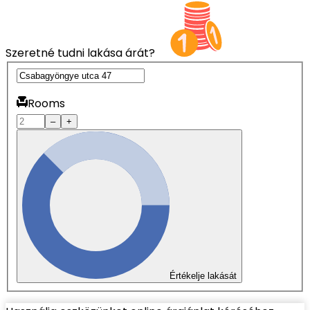
Szeretné tudni lakása árát?
Rooms
–
+
Értékelje lakását