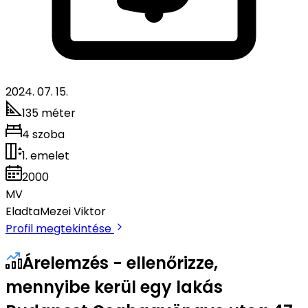
2024. 07. 15.
135 méter
4 szoba
1. emelet
2000
MV
Eladta
Mezei Viktor
Profil megtekintése
Árelemzés - ellenőrizze,
mennyibe kerül egy lakás