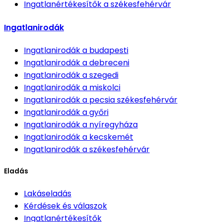
Ingatlanértékesítők
a székesfehérvár
Ingatlanirodák
Ingatlanirodák
a budapesti
Ingatlanirodák
a debreceni
Ingatlanirodák
a szegedi
Ingatlanirodák
a miskolci
Ingatlanirodák
a pecsia székesfehérvár
Ingatlanirodák
a győri
Ingatlanirodák
a nyíregyháza
Ingatlanirodák
a kecskemét
Ingatlanirodák
a székesfehérvár
Eladás
Lakáseladás
Kérdések és válaszok
Ingatlanértékesítők