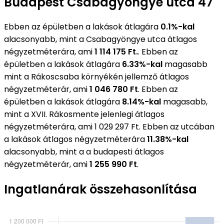
Budapest Csabagyöngye utca 47
Ebben az épületben a lakások átlagára
0.1%-kal
alacsonyabb, mint a Csabagyöngye utca átlagos
négyzetméterára, ami
1 114 175 Ft.
. Ebben az
épületben a lakások átlagára
6.33%-kal
magasabb
mint a Rákoscsaba környékén jellemző átlagos
négyzetméterár, ami
1 046 780 Ft
. Ebben az
épületben a lakások átlagára
8.14%-kal
magasabb,
mint a XVII. Rákosmente jelenlegi átlagos
négyzetméterára, ami 1 029 297 Ft. Ebben az utcában
a lakások átlagos négyzetméterára
11.38%-kal
alacsonyabb, mint a a budapesti átlagos
négyzetméterár, ami
1 255 990 Ft
.
Ingatlanárak összehasonlítása