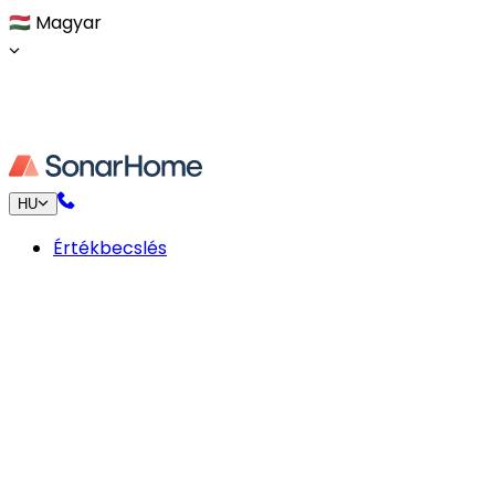
🇭🇺
Magyar
HU
Értékbecslés