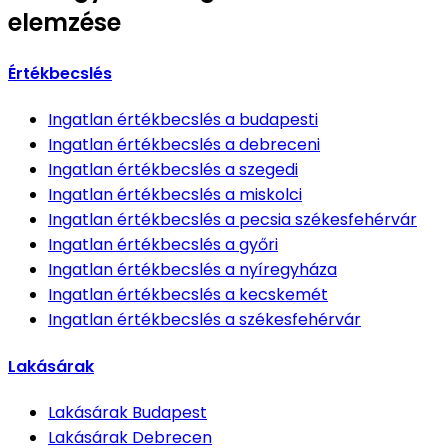
elemzése
Értékbecslés
Ingatlan értékbecslés
a budapesti
Ingatlan értékbecslés
a debreceni
Ingatlan értékbecslés
a szegedi
Ingatlan értékbecslés
a miskolci
Ingatlan értékbecslés
a pecsia székesfehérvár
Ingatlan értékbecslés
a győri
Ingatlan értékbecslés
a nyíregyháza
Ingatlan értékbecslés
a kecskemét
Ingatlan értékbecslés
a székesfehérvár
Lakásárak
Lakásárak
Budapest
Lakásárak
Debrecen