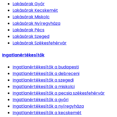
Lakásárak
Győr
Lakásárak
Kecskemét
Lakásárak
Miskolc
Lakásárak
Nyíregyháza
Lakásárak
Pécs
Lakásárak
Szeged
Lakásárak
Székesfehérvár
Ingatlanértékesítők
Ingatlanértékesítők
a budapesti
Ingatlanértékesítők
a debreceni
Ingatlanértékesítők
a szegedi
Ingatlanértékesítők
a miskolci
Ingatlanértékesítők
a pecsia székesfehérvár
Ingatlanértékesítők
a győri
Ingatlanértékesítők
a nyíregyháza
Ingatlanértékesítők
a kecskemét