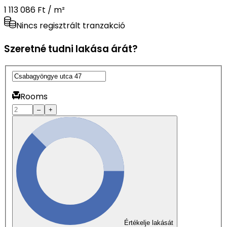
1 113 086 Ft / m²
Nincs regisztrált tranzakció
Szeretné tudni lakása árát?
Rooms
–
+
Értékelje lakását