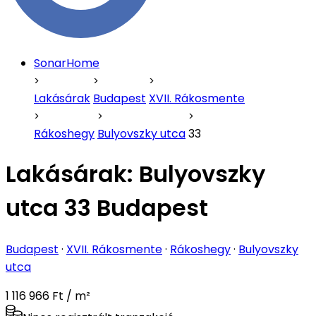
SonarHome
Lakásárak
Budapest
XVII. Rákosmente
Rákoshegy
Bulyovszky utca
33
Lakásárak:
Bulyovszky
utca 33 Budapest
Budapest
·
XVII. Rákosmente
·
Rákoshegy
·
Bulyovszky
utca
1 116 966 Ft / m²