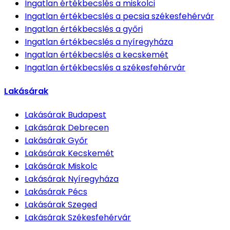
Ingatlan értékbecslés
a miskolci
Ingatlan értékbecslés
a pecsia székesfehérvár
Ingatlan értékbecslés
a győri
Ingatlan értékbecslés
a nyíregyháza
Ingatlan értékbecslés
a kecskemét
Ingatlan értékbecslés
a székesfehérvár
Lakásárak
Lakásárak
Budapest
Lakásárak
Debrecen
Lakásárak
Győr
Lakásárak
Kecskemét
Lakásárak
Miskolc
Lakásárak
Nyíregyháza
Lakásárak
Pécs
Lakásárak
Szeged
Lakásárak
Székesfehérvár