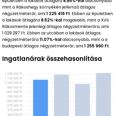
épületben a lakások átlagára
8.85%-kal
alacsonyabb
mint a Rákoshegy környékén jellemző átlagos
négyzetméterár, ami
1 225 416 Ft
. Ebben az épületben
a lakások átlagára
8.52%-kal
magasabb, mint a XVII.
Rákosmente jelenlegi átlagos négyzetméterára, ami
1 029 297 Ft. Ebben az utcában a lakások átlagos
négyzetméterára
11.07%-kal
alacsonyabb, mint a a
budapesti átlagos négyzetméterár, ami
1 255 990 Ft
.
Ingatlanárak összehasonlítása