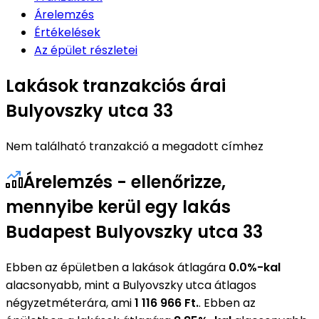
Árelemzés
Értékelések
Az épület részletei
Lakások tranzakciós árai
Bulyovszky utca 33
Nem található tranzakció a megadott címhez
Árelemzés - ellenőrizze,
mennyibe kerül egy lakás
Budapest Bulyovszky utca 33
Ebben az épületben a lakások átlagára
0.0%-kal
alacsonyabb, mint a Bulyovszky utca átlagos
négyzetméterára, ami
1 116 966 Ft.
. Ebben az