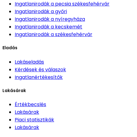
Ingatlanirodák
a pecsia székesfehérvár
Ingatlanirodák
a győri
Ingatlanirodák
a nyíregyháza
Ingatlanirodák
a kecskemét
Ingatlanirodák
a székesfehérvár
Eladás
Lakáseladás
Kérdések és válaszok
Ingatlanértékesítők
Lakásárak
Értékbecslés
Lakásárak
Piaci statisztikák
Lakásárak