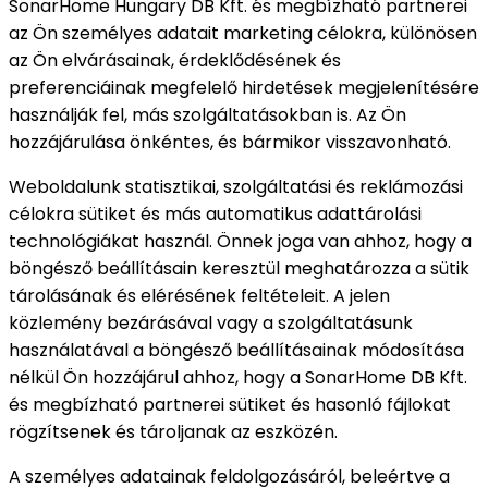
SonarHome Hungary DB Kft. és megbízható partnerei
az Ön személyes adatait marketing célokra, különösen
az Ön elvárásainak, érdeklődésének és
preferenciáinak megfelelő hirdetések megjelenítésére
használják fel, más szolgáltatásokban is. Az Ön
hozzájárulása önkéntes, és bármikor visszavonható.
Weboldalunk statisztikai, szolgáltatási és reklámozási
célokra sütiket és más automatikus adattárolási
technológiákat használ. Önnek joga van ahhoz, hogy a
böngésző beállításain keresztül meghatározza a sütik
tárolásának és elérésének feltételeit. A jelen
közlemény bezárásával vagy a szolgáltatásunk
használatával a böngésző beállításainak módosítása
nélkül Ön hozzájárul ahhoz, hogy a SonarHome DB Kft.
és megbízható partnerei sütiket és hasonló fájlokat
rögzítsenek és tároljanak az eszközén.
A személyes adatainak feldolgozásáról, beleértve a