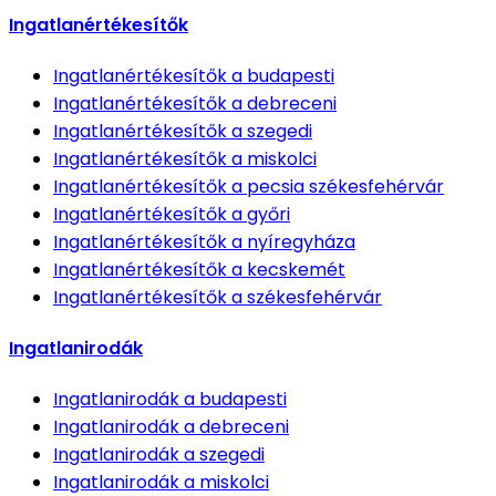
Ingatlanértékesítők
Ingatlanértékesítők
a budapesti
Ingatlanértékesítők
a debreceni
Ingatlanértékesítők
a szegedi
Ingatlanértékesítők
a miskolci
Ingatlanértékesítők
a pecsia székesfehérvár
Ingatlanértékesítők
a győri
Ingatlanértékesítők
a nyíregyháza
Ingatlanértékesítők
a kecskemét
Ingatlanértékesítők
a székesfehérvár
Ingatlanirodák
Ingatlanirodák
a budapesti
Ingatlanirodák
a debreceni
Ingatlanirodák
a szegedi
Ingatlanirodák
a miskolci