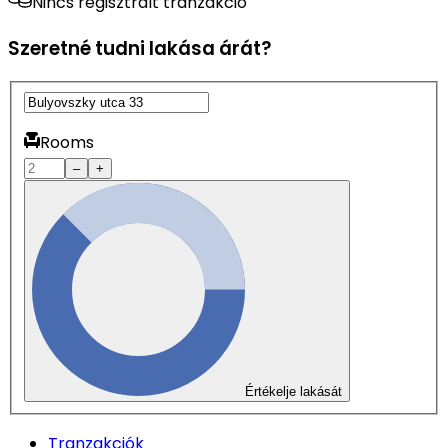
Nincs regisztrált tranzakció
Szeretné tudni lakása árát?
Rooms
–
+
Értékelje lakását
Tranzakciók