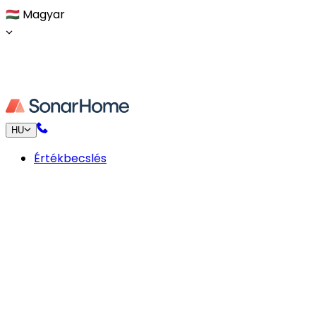
🇭🇺
Magyar
HU
Értékbecslés