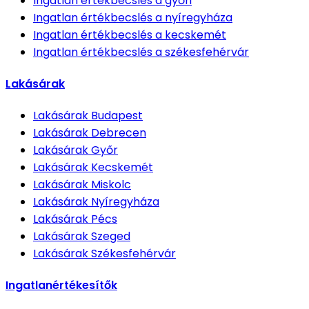
Ingatlan értékbecslés
a győri
Ingatlan értékbecslés
a nyíregyháza
Ingatlan értékbecslés
a kecskemét
Ingatlan értékbecslés
a székesfehérvár
Lakásárak
Lakásárak
Budapest
Lakásárak
Debrecen
Lakásárak
Győr
Lakásárak
Kecskemét
Lakásárak
Miskolc
Lakásárak
Nyíregyháza
Lakásárak
Pécs
Lakásárak
Szeged
Lakásárak
Székesfehérvár
Ingatlanértékesítők