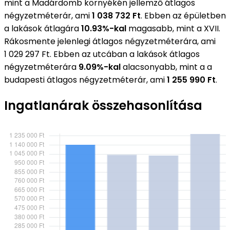
mint a Madárdomb környékén jellemző átlagos
négyzetméterár, ami
1 038 732 Ft
. Ebben az épületben
a lakások átlagára
10.93%-kal
magasabb, mint a XVII.
Rákosmente jelenlegi átlagos négyzetméterára, ami
1 029 297 Ft. Ebben az utcában a lakások átlagos
négyzetméterára
9.09%-kal
alacsonyabb, mint a a
budapesti átlagos négyzetméterár, ami
1 255 990 Ft
.
Ingatlanárak összehasonlítása