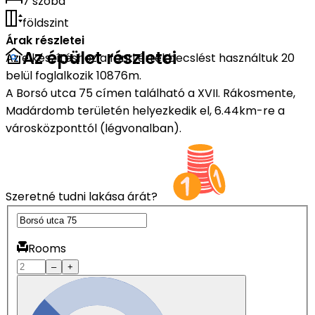
7 szoba
földszint
Árak részletei
Az épület részletei
Az elkészítéshez a fenti értékbecslést használtuk 20
belül foglalkozik 10876m.
A Borsó utca 75 címen található a XVII. Rákosmente,
Madárdomb területén helyezkedik el, 6.44km-re a
városközponttól (légvonalban).
Szeretné tudni lakása árát?
Rooms
–
+