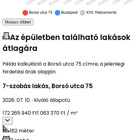
Mutass többet
Az épületben található lakások
átlagára
Példa kalkuláció a Borsó utca 75 címre, a jelenlegi
hirdetési árak alapján.
7-szobás lakás
,
Borsó utca 75
2026. 07. 10.
·
Kiváló állapotú
172 265 940 Ft
1 063 370 Ft / m²
162 méter