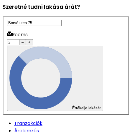
Szeretné tudni lakása árát?
Rooms
–
+
Értékelje lakását
Tranzakciók
Árelemzés