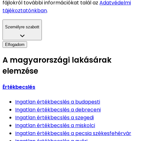
fájlokról további információkat talál az
Adatvédelmi
tájékoztatónkban
.
Személyre szabott
Elfogadom
A magyarországi lakásárak
elemzése
Értékbecslés
Ingatlan értékbecslés
a budapesti
Ingatlan értékbecslés
a debreceni
Ingatlan értékbecslés
a szegedi
Ingatlan értékbecslés
a miskolci
Ingatlan értékbecslés
a pecsia székesfehérvár