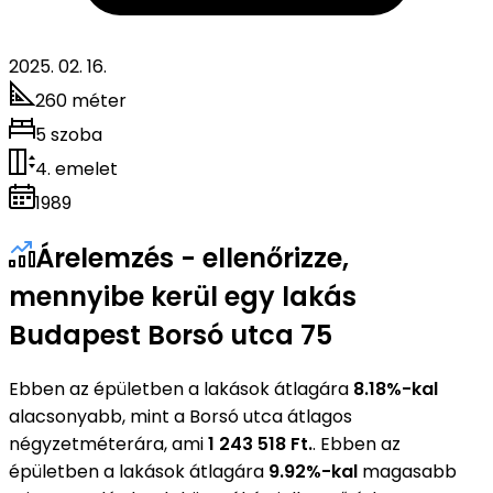
2025. 02. 16.
260 méter
5 szoba
4. emelet
1989
Árelemzés - ellenőrizze,
mennyibe kerül egy lakás
Budapest Borsó utca 75
Ebben az épületben a lakások átlagára
8.18%-kal
alacsonyabb, mint a Borsó utca átlagos
négyzetméterára, ami
1 243 518 Ft.
. Ebben az
épületben a lakások átlagára
9.92%-kal
magasabb