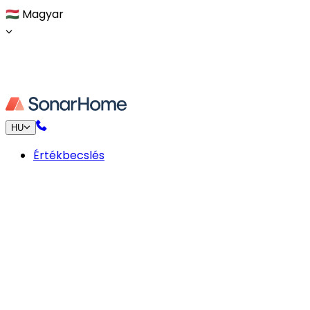
🇭🇺
Magyar
HU
Értékbecslés