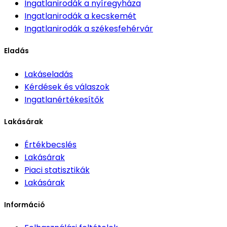
Ingatlanirodák
a nyíregyháza
Ingatlanirodák
a kecskemét
Ingatlanirodák
a székesfehérvár
Eladás
Lakáseladás
Kérdések és válaszok
Ingatlanértékesítők
Lakásárak
Értékbecslés
Lakásárak
Piaci statisztikák
Lakásárak
Információ