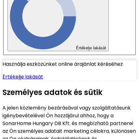
Értékelje lakását
Használja eszközünket online árajánlat kéréséhez
Értékelje lakását
Személyes adatok és sütik
A jelen közlemény bezárásával vagy szolgáltatásunk
igénybevételével Ön hozzájárul ahhoz, hogy a
SonarHome Hungary DB Kft. és megbízható partnerei
az Ön személyes adatait marketing célokra, különösen
az Ön elvárásainak, érdeklődésének és