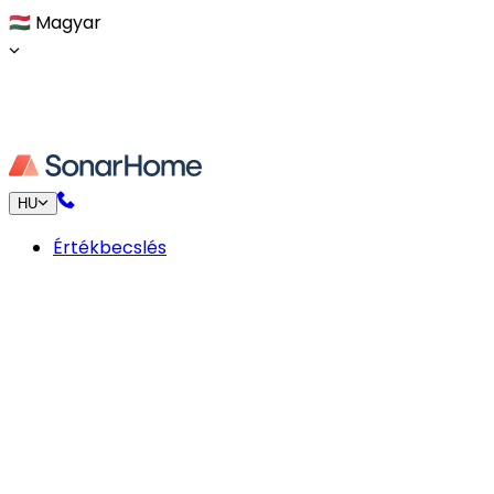
🇭🇺
Magyar
HU
Értékbecslés