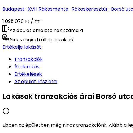
Budapest
·
XVII. Rákosmente
·
Rákoskeresztúr
·
Borsó ut
1 098 070 Ft / m²
Az épület emeleteinek száma
4
Nincs regisztrált tranzakció
Értékelje lakását
Tranzakciók
Árelemzés
Értékelések
Az épület részletei
Lakások tranzakciós árai Borsó utc
Ebben az épületben még nincs tranzakciónk. Alább a leg