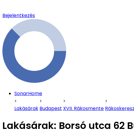
Bejelentkezés
SonarHome
Lakásárak
Budapest
XVII. Rákosmente
Rákoskeresz
Lakásárak:
Borsó utca 62 