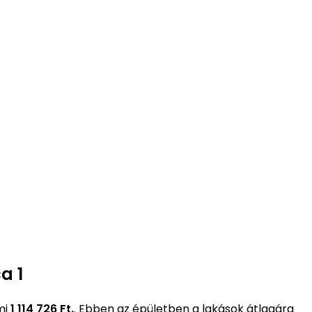
a 1
mi
1 114 726 Ft.
. Ebben az épületben a lakások átlagára