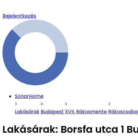
Bejelentkezés
SonarHome
Lakásárak
Budapest
XVII. Rákosmente
Rákoscsaba
Lakásárak:
Borsfa utca 1 