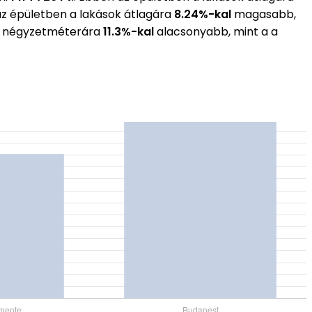
az épületben a lakások átlagára
8.24%-kal
magasabb,
gos négyzetméterára
11.3%-kal
alacsonyabb, mint a a