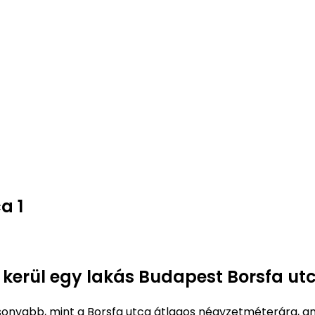
a 1
 kerül egy lakás Budapest Borsfa utc
onyabb, mint a Borsfa utca átlagos négyzetméterára, a