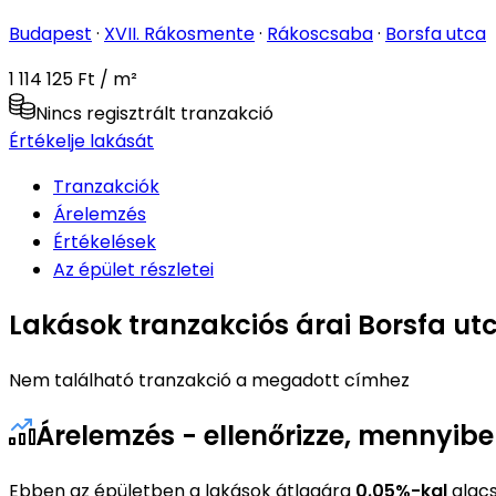
Budapest
·
XVII. Rákosmente
·
Rákoscsaba
·
Borsfa utca
1 114 125 Ft / m²
Nincs regisztrált tranzakció
Értékelje lakását
Tranzakciók
Árelemzés
Értékelések
Az épület részletei
Lakások tranzakciós árai Borsfa utc
Nem található tranzakció a megadott címhez
Árelemzés - ellenőrizze, mennyibe
Ebben az épületben a lakások átlagára
0.05%-kal
alacs