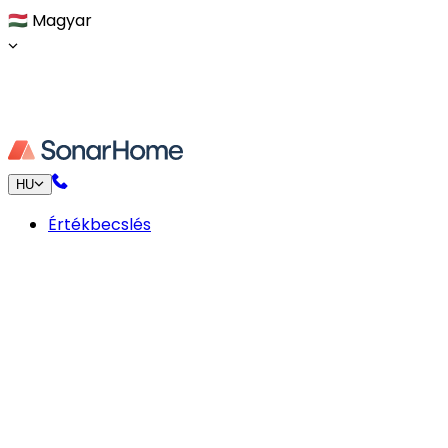
🇭🇺
Magyar
HU
Értékbecslés