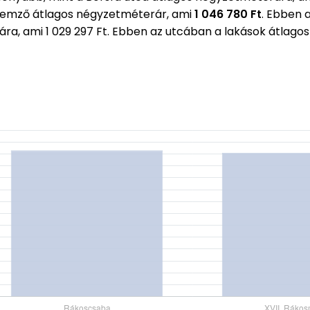
lemző átlagos négyzetméterár, ami
1 046 780 Ft
. Ebben 
rára, ami 1 029 297 Ft. Ebben az utcában a lakások átla