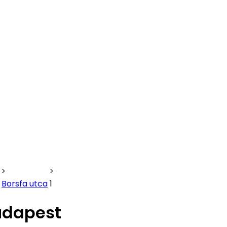
Borsfa utca
1
Budapest