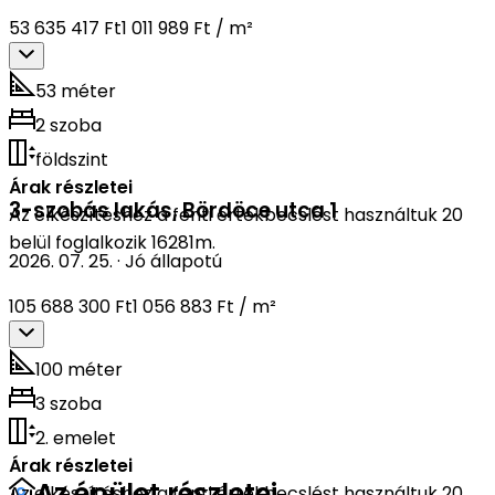
53 635 417 Ft
1 011 989 Ft / m²
53 méter
2 szoba
földszint
Árak részletei
3-szobás lakás
,
Bördöce utca 1
Az elkészítéshez a fenti értékbecslést használtuk 20
belül foglalkozik 16281m.
2026. 07. 25.
·
Jó állapotú
105 688 300 Ft
1 056 883 Ft / m²
100 méter
3 szoba
2. emelet
Árak részletei
Az épület részletei
Az elkészítéshez a fenti értékbecslést használtuk 20