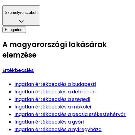
Személyre szabott
Elfogadom
A magyarországi lakásárak
elemzése
Értékbecslés
Ingatlan értékbecslés
a budapesti
Ingatlan értékbecslés
a debreceni
Ingatlan értékbecslés
a szegedi
Ingatlan értékbecslés
a miskolci
Ingatlan értékbecslés
a pecsia székesfehérvár
Ingatlan értékbecslés
a győri
Ingatlan értékbecslés
a nyíregyháza