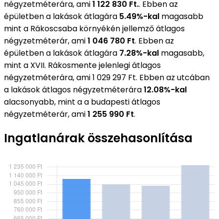
négyzetméterára, ami
1 122 830 Ft.
. Ebben az
épületben a lakások átlagára
5.49%-kal
magasabb
mint a Rákoscsaba környékén jellemző átlagos
négyzetméterár, ami
1 046 780 Ft
. Ebben az
épületben a lakások átlagára
7.28%-kal
magasabb,
mint a XVII. Rákosmente jelenlegi átlagos
négyzetméterára, ami 1 029 297 Ft. Ebben az utcában
a lakások átlagos négyzetméterára
12.08%-kal
alacsonyabb, mint a a budapesti átlagos
négyzetméterár, ami
1 255 990 Ft
.
Ingatlanárak összehasonlítása