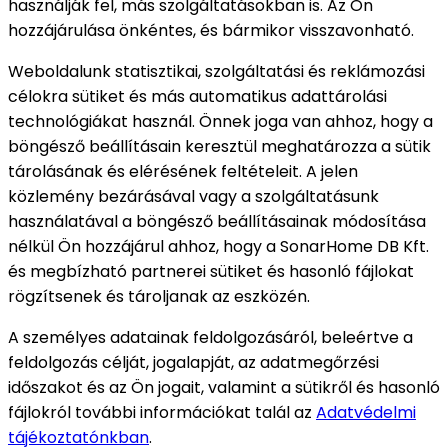
használják fel, más szolgáltatásokban is. Az Ön
hozzájárulása önkéntes, és bármikor visszavonható.
Weboldalunk statisztikai, szolgáltatási és reklámozási
célokra sütiket és más automatikus adattárolási
technológiákat használ. Önnek joga van ahhoz, hogy a
böngésző beállításain keresztül meghatározza a sütik
tárolásának és elérésének feltételeit. A jelen
közlemény bezárásával vagy a szolgáltatásunk
használatával a böngésző beállításainak módosítása
nélkül Ön hozzájárul ahhoz, hogy a SonarHome DB Kft.
és megbízható partnerei sütiket és hasonló fájlokat
rögzítsenek és tároljanak az eszközén.
A személyes adatainak feldolgozásáról, beleértve a
feldolgozás célját, jogalapját, az adatmegőrzési
időszakot és az Ön jogait, valamint a sütikről és hasonló
fájlokról további információkat talál az
Adatvédelmi
tájékoztatónkban
.