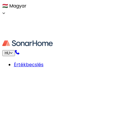
🇭🇺
Magyar
HU
Értékbecslés