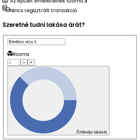
Az épület emeleteinek száma
3
Nincs regisztrált tranzakció
Szeretné tudni lakása árát?
Rooms
–
+
Értékelje lakását