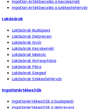
Ingatlan értékbecslés
a kecskemét
Ingatlan értékbecslés
a székesfehérvár
Lakásárak
Lakásárak
Budapest
Lakásárak
Debrecen
Lakásárak
Győr
Lakásárak
Kecskemét
Lakásárak
Miskolc
Lakásárak
Nyíregyháza
Lakásárak
Pécs
Lakásárak
Szeged
Lakásárak
Székesfehérvár
Ingatlanértékesítők
Ingatlanértékesítők
a budapesti
Ingatlanértékesítők
a debreceni