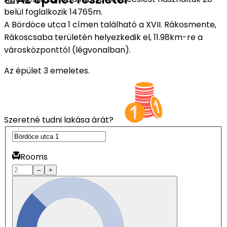
belül foglalkozik 14765m.
A Bördöce utca 1 címen található a XVII. Rákosmente,
Rákoscsaba területén helyezkedik el, 11.98km-re a
városközponttól (légvonalban).
Az épület 3 emeletes.
Szeretné tudni lakása árát?
Rooms
–
+