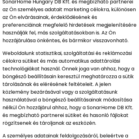
SonarHome Hungary DB Kft. és megbízható partnerei
az Ön személyes adatait marketing célokra, különösen
az Ön elvárásainak, érdeklődésének és
preferenciáinak megfelelő hirdetések megjelenítésére
használják fel, más szolgáltatásokban is. Az Ön
hozzájárulása önkéntes, és bármikor visszavonható.
Weboldalunk statisztikai, szolgáltatási és reklámozási
célokra sütiket és más automatikus adattárolási
technológiákat használ. Önnek joga van ahhoz, hogy a
böngésző beállításain keresztül meghatározza a sütik
tárolásának és elérésének feltételeit. A jelen
közlemény bezárásával vagy a szolgáltatásunk
használatával a böngésző beállításainak módosítása
nélkül Ön hozzájárul ahhoz, hogy a SonarHome DB Kft.
és megbízható partnerei sütiket és hasonló fájlokat
rögzítsenek és tároljanak az eszközén.
A személyes adatainak feldolgozásáról, beleértve a