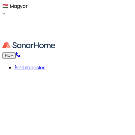
🇭🇺
Magyar
HU
Értékbecslés