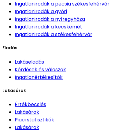
Ingatlanirodák
a pecsia székesfehérvár
Ingatlanirodák
a győri
Ingatlanirodák
a nyíregyháza
Ingatlanirodák
a kecskemét
Ingatlanirodák
a székesfehérvár
Eladás
Lakáseladás
Kérdések és válaszok
Ingatlanértékesítők
Lakásárak
Értékbecslés
Lakásárak
Piaci statisztikák
Lakásárak