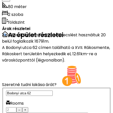
80 méter
2 szoba
földszint
Árak részletei
Az épület részletei
Az elkészítéshez a fenti értékbecslést használtuk 20
belül foglalkozik 16791m.
A Bodonyi utca 62 címen található a XVII. Rákosmente,
Rákoskert területén helyezkedik el, 12.61km-re a
városközponttól (légvonalban).
Szeretné tudni lakása árát?
Rooms
–
+