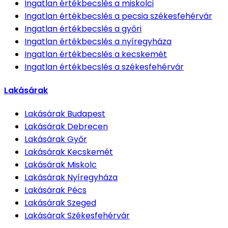
Ingatlan értékbecslés
a miskolci
Ingatlan értékbecslés
a pecsia székesfehérvár
Ingatlan értékbecslés
a győri
Ingatlan értékbecslés
a nyíregyháza
Ingatlan értékbecslés
a kecskemét
Ingatlan értékbecslés
a székesfehérvár
Lakásárak
Lakásárak
Budapest
Lakásárak
Debrecen
Lakásárak
Győr
Lakásárak
Kecskemét
Lakásárak
Miskolc
Lakásárak
Nyíregyháza
Lakásárak
Pécs
Lakásárak
Szeged
Lakásárak
Székesfehérvár