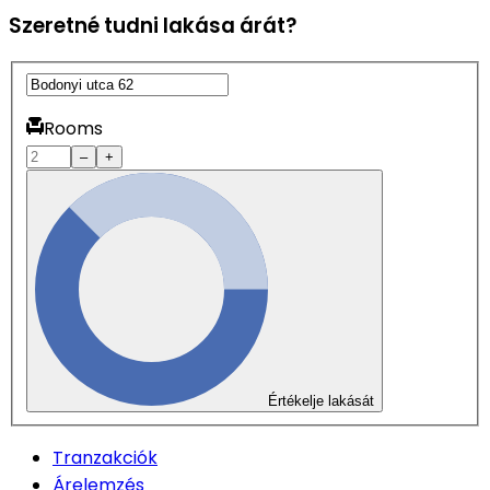
Szeretné tudni lakása árát?
Rooms
–
+
Értékelje lakását
Tranzakciók
Árelemzés