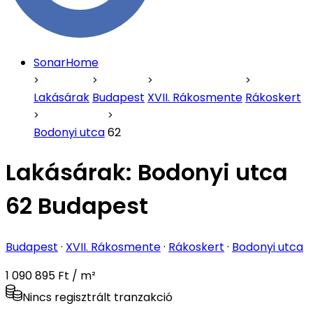
SonarHome
Lakásárak
Budapest
XVII. Rákosmente
Rákoskert
Bodonyi utca
62
Lakásárak:
Bodonyi utca
62 Budapest
Budapest
·
XVII. Rákosmente
·
Rákoskert
·
Bodonyi utca
1 090 895 Ft / m²
Nincs regisztrált tranzakció