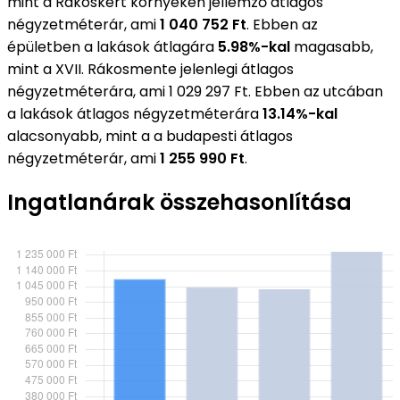
mint a Rákoskert környékén jellemző átlagos
négyzetméterár, ami
1 040 752 Ft
. Ebben az
épületben a lakások átlagára
5.98%-kal
magasabb,
mint a XVII. Rákosmente jelenlegi átlagos
négyzetméterára, ami 1 029 297 Ft. Ebben az utcában
a lakások átlagos négyzetméterára
13.14%-kal
alacsonyabb, mint a a budapesti átlagos
négyzetméterár, ami
1 255 990 Ft
.
Ingatlanárak összehasonlítása