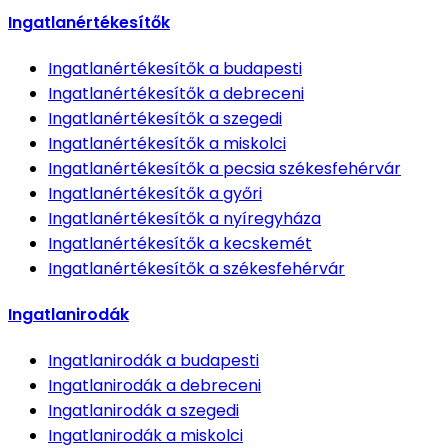
Ingatlanértékesítők
Ingatlanértékesítők
a budapesti
Ingatlanértékesítők
a debreceni
Ingatlanértékesítők
a szegedi
Ingatlanértékesítők
a miskolci
Ingatlanértékesítők
a pecsia székesfehérvár
Ingatlanértékesítők
a győri
Ingatlanértékesítők
a nyíregyháza
Ingatlanértékesítők
a kecskemét
Ingatlanértékesítők
a székesfehérvár
Ingatlanirodák
Ingatlanirodák
a budapesti
Ingatlanirodák
a debreceni
Ingatlanirodák
a szegedi
Ingatlanirodák
a miskolci