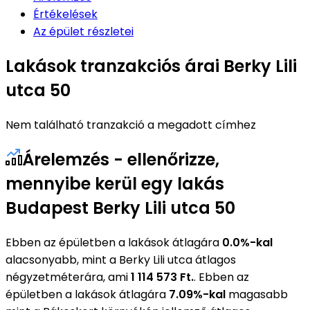
Értékelések
Az épület részletei
Lakások tranzakciós árai Berky Lili
utca 50
Nem található tranzakció a megadott címhez
Árelemzés - ellenőrizze,
mennyibe kerül egy lakás
Budapest Berky Lili utca 50
Ebben az épületben a lakások átlagára
0.0%-kal
alacsonyabb, mint a Berky Lili utca átlagos
négyzetméterára, ami
1 114 573 Ft.
. Ebben az
épületben a lakások átlagára
7.09%-kal
magasabb