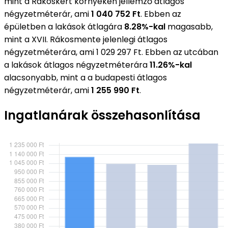
mint a Rákoskert környékén jellemző átlagos
négyzetméterár, ami
1 040 752 Ft
. Ebben az
épületben a lakások átlagára
8.28%-kal
magasabb,
mint a XVII. Rákosmente jelenlegi átlagos
négyzetméterára, ami 1 029 297 Ft. Ebben az utcában
a lakások átlagos négyzetméterára
11.26%-kal
alacsonyabb, mint a a budapesti átlagos
négyzetméterár, ami
1 255 990 Ft
.
Ingatlanárak összehasonlítása