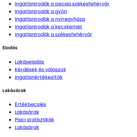
Ingatlanirodák
a pecsia székesfehérvár
Ingatlanirodák
a győri
Ingatlanirodák
a nyíregyháza
Ingatlanirodák
a kecskemét
Ingatlanirodák
a székesfehérvár
Eladás
Lakáseladás
Kérdések és válaszok
Ingatlanértékesítők
Lakásárak
Értékbecslés
Lakásárak
Piaci statisztikák
Lakásárak