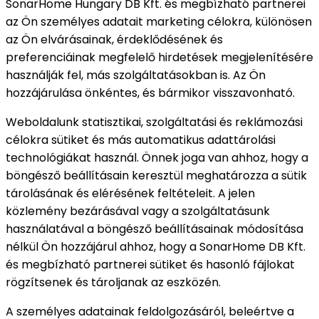
SonarHome Hungary DB Kft. és megbízható partnerei
az Ön személyes adatait marketing célokra, különösen
az Ön elvárásainak, érdeklődésének és
preferenciáinak megfelelő hirdetések megjelenítésére
használják fel, más szolgáltatásokban is. Az Ön
hozzájárulása önkéntes, és bármikor visszavonható.
Weboldalunk statisztikai, szolgáltatási és reklámozási
célokra sütiket és más automatikus adattárolási
technológiákat használ. Önnek joga van ahhoz, hogy a
böngésző beállításain keresztül meghatározza a sütik
tárolásának és elérésének feltételeit. A jelen
közlemény bezárásával vagy a szolgáltatásunk
használatával a böngésző beállításainak módosítása
nélkül Ön hozzájárul ahhoz, hogy a SonarHome DB Kft.
és megbízható partnerei sütiket és hasonló fájlokat
rögzítsenek és tároljanak az eszközén.
A személyes adatainak feldolgozásáról, beleértve a