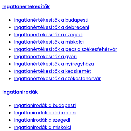
Ingatlanértékesítők
Ingatlanértékesítők
a budapesti
Ingatlanértékesítők
a debreceni
Ingatlanértékesítők
a szegedi
Ingatlanértékesítők
a miskolci
Ingatlanértékesítők
a pecsia székesfehérvár
Ingatlanértékesítők
a győri
Ingatlanértékesítők
a nyíregyháza
Ingatlanértékesítők
a kecskemét
Ingatlanértékesítők
a székesfehérvár
Ingatlanirodák
Ingatlanirodák
a budapesti
Ingatlanirodák
a debreceni
Ingatlanirodák
a szegedi
Ingatlanirodák
a miskolci