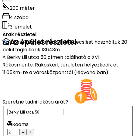
200 méter
4 szoba
3. emelet
Árak részletei
Az épület részletei
Az elkészítéshez a fenti értékbecslést használtuk 20
belül foglalkozik 13643m.
A Berky Lili utca 50 címen található a XVII.
Rákosmente, Rákoskert területén helyezkedik el,
11.05km-re a városközponttól (légvonalban).
Szeretné tudni lakása árát?
Rooms
–
+