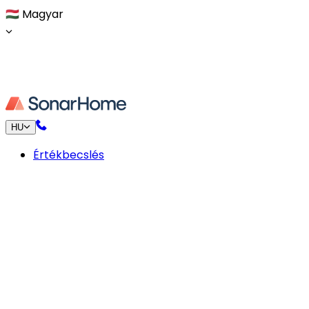
🇭🇺
Magyar
HU
Értékbecslés