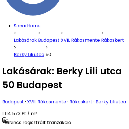
SonarHome
Lakásárak
Budapest
XVII. Rákosmente
Rákoskert
Berky Lili utca
50
Lakásárak:
Berky Lili utca
50 Budapest
Budapest
·
XVII. Rákosmente
·
Rákoskert
·
Berky Lili utca
1 114 573 Ft / m²
Nincs regisztrált tranzakció