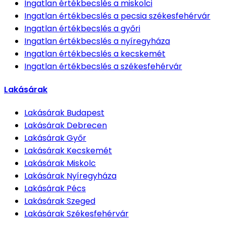
Ingatlan értékbecslés
a miskolci
Ingatlan értékbecslés
a pecsia székesfehérvár
Ingatlan értékbecslés
a győri
Ingatlan értékbecslés
a nyíregyháza
Ingatlan értékbecslés
a kecskemét
Ingatlan értékbecslés
a székesfehérvár
Lakásárak
Lakásárak
Budapest
Lakásárak
Debrecen
Lakásárak
Győr
Lakásárak
Kecskemét
Lakásárak
Miskolc
Lakásárak
Nyíregyháza
Lakásárak
Pécs
Lakásárak
Szeged
Lakásárak
Székesfehérvár