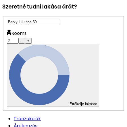
Szeretné tudni lakása árát?
Rooms
–
+
Értékelje lakását
Tranzakciók
Árelemzés