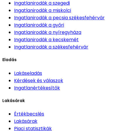
Ingatlanirodák
a szegedi
Ingatlanirodák
a miskolci
Ingatlanirodák
a pecsia székesfehérvár
Ingatlanirodák
a győri
Ingatlanirodák
a nyíregyháza
Ingatlanirodák
a kecskemét
Ingatlanirodák
a székesfehérvár
Eladás
Lakáseladás
Kérdések és válaszok
Ingatlanértékesítők
Lakásárak
Értékbecslés
Lakásárak
Piaci statisztikák