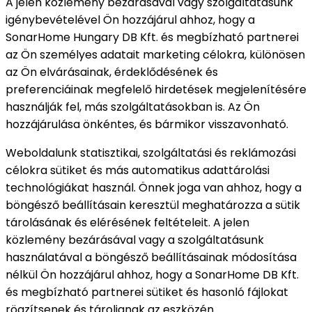
A jelen közlemény bezárásával vagy szolgáltatásunk
igénybevételével Ön hozzájárul ahhoz, hogy a
SonarHome Hungary DB Kft. és megbízható partnerei
az Ön személyes adatait marketing célokra, különösen
az Ön elvárásainak, érdeklődésének és
preferenciáinak megfelelő hirdetések megjelenítésére
használják fel, más szolgáltatásokban is. Az Ön
hozzájárulása önkéntes, és bármikor visszavonható.
Weboldalunk statisztikai, szolgáltatási és reklámozási
célokra sütiket és más automatikus adattárolási
technológiákat használ. Önnek joga van ahhoz, hogy a
böngésző beállításain keresztül meghatározza a sütik
tárolásának és elérésének feltételeit. A jelen
közlemény bezárásával vagy a szolgáltatásunk
használatával a böngésző beállításainak módosítása
nélkül Ön hozzájárul ahhoz, hogy a SonarHome DB Kft.
és megbízható partnerei sütiket és hasonló fájlokat
rögzítsenek és tároljanak az eszközén.