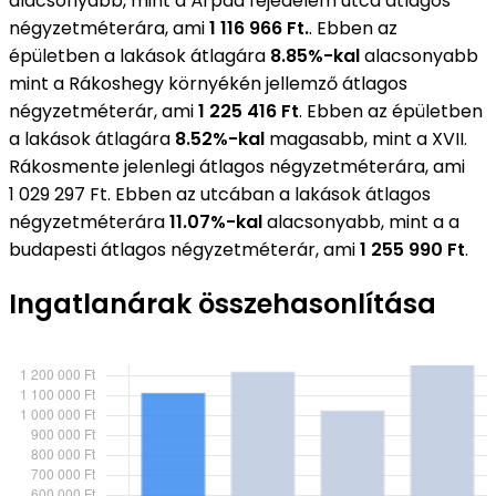
alacsonyabb, mint a Árpád fejedelem utca átlagos
négyzetméterára, ami
1 116 966 Ft.
. Ebben az
épületben a lakások átlagára
8.85%-kal
alacsonyabb
mint a Rákoshegy környékén jellemző átlagos
négyzetméterár, ami
1 225 416 Ft
. Ebben az épületben
a lakások átlagára
8.52%-kal
magasabb, mint a XVII.
Rákosmente jelenlegi átlagos négyzetméterára, ami
1 029 297 Ft. Ebben az utcában a lakások átlagos
négyzetméterára
11.07%-kal
alacsonyabb, mint a a
budapesti átlagos négyzetméterár, ami
1 255 990 Ft
.
Ingatlanárak összehasonlítása