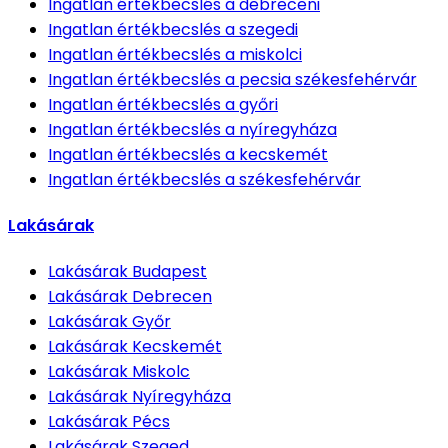
Ingatlan értékbecslés
a debreceni
Ingatlan értékbecslés
a szegedi
Ingatlan értékbecslés
a miskolci
Ingatlan értékbecslés
a pecsia székesfehérvár
Ingatlan értékbecslés
a győri
Ingatlan értékbecslés
a nyíregyháza
Ingatlan értékbecslés
a kecskemét
Ingatlan értékbecslés
a székesfehérvár
Lakásárak
Lakásárak
Budapest
Lakásárak
Debrecen
Lakásárak
Győr
Lakásárak
Kecskemét
Lakásárak
Miskolc
Lakásárak
Nyíregyháza
Lakásárak
Pécs
Lakásárak
Szeged