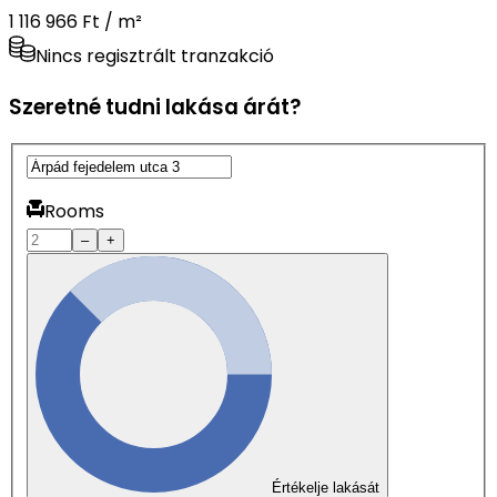
1 116 966 Ft / m²
Nincs regisztrált tranzakció
Szeretné tudni lakása árát?
Rooms
–
+
Értékelje lakását