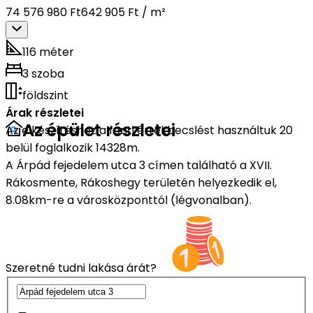
74 576 980 Ft
642 905 Ft / m²
116 méter
3 szoba
földszint
Árak részletei
Az épület részletei
Az elkészítéshez a fenti értékbecslést használtuk 20
belül foglalkozik 14328m.
A Árpád fejedelem utca 3 címen található a XVII.
Rákosmente, Rákoshegy területén helyezkedik el,
8.08km-re a városközponttól (légvonalban).
Szeretné tudni lakása árát?