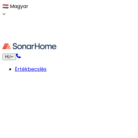
🇭🇺
Magyar
HU
Értékbecslés