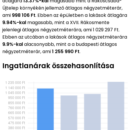
átlagára
13.37%-kal
magasabb mint a Rákoscsaba-
Újtelep környékén jellemző átlagos négyzetméterár,
ami
998 106 Ft
. Ebben az épületben a lakások átlagára
9.94%-kal
magasabb, mint a XVII. Rákosmente
jelenlegi átlagos négyzetméterára, ami 1 029 297 Ft.
Ebben az utcában a lakások átlagos négyzetméterára
9.9%-kal
alacsonyabb, mint a a budapesti átlagos
négyzetméterár, ami
1 255 990 Ft
.
Ingatlanárak összehasonlítása