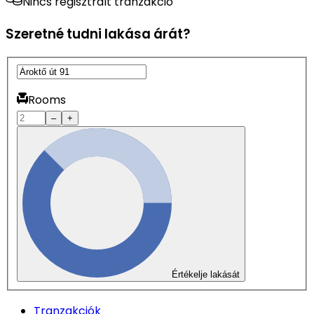
Nincs regisztrált tranzakció
Szeretné tudni lakása árát?
Rooms
–
+
Értékelje lakását
Tranzakciók