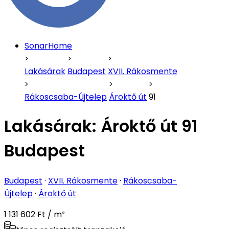
SonarHome
Lakásárak
Budapest
XVII. Rákosmente
Rákoscsaba-Újtelep
Ároktő út
91
Lakásárak:
Ároktő út 91
Budapest
Budapest
·
XVII. Rákosmente
·
Rákoscsaba-
Újtelep
·
Ároktő út
1 131 602 Ft / m²