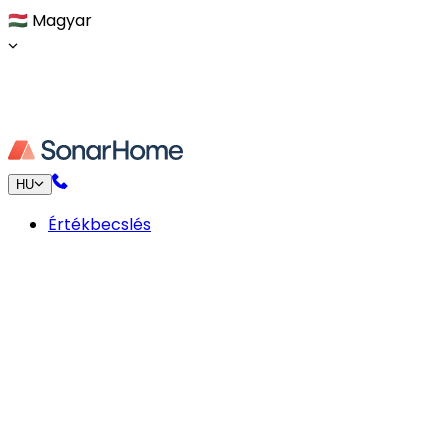
🇭🇺
Magyar
HU
Értékbecslés