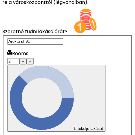
re a városközponttól (légvonalban).
Szeretné tudni lakása árát?
Rooms
–
+
Értékelje lakását