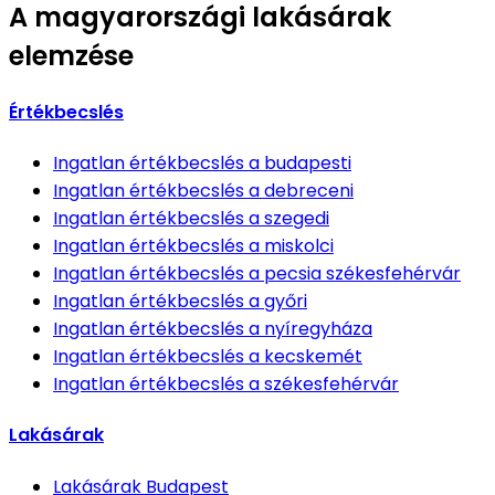
A magyarországi lakásárak
elemzése
Értékbecslés
Ingatlan értékbecslés
a budapesti
Ingatlan értékbecslés
a debreceni
Ingatlan értékbecslés
a szegedi
Ingatlan értékbecslés
a miskolci
Ingatlan értékbecslés
a pecsia székesfehérvár
Ingatlan értékbecslés
a győri
Ingatlan értékbecslés
a nyíregyháza
Ingatlan értékbecslés
a kecskemét
Ingatlan értékbecslés
a székesfehérvár
Lakásárak
Lakásárak
Budapest