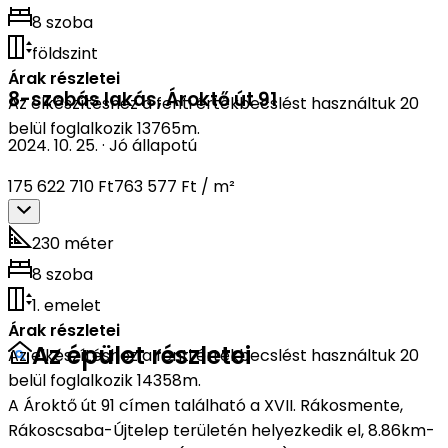
8 szoba
földszint
Árak részletei
8-szobás lakás
,
Ároktő út 91
Az elkészítéshez a fenti értékbecslést használtuk 20
belül foglalkozik 13765m.
2024. 10. 25.
·
Jó állapotú
175 622 710 Ft
763 577 Ft / m²
230 méter
8 szoba
1. emelet
Árak részletei
Az épület részletei
Az elkészítéshez a fenti értékbecslést használtuk 20
belül foglalkozik 14358m.
A Ároktő út 91 címen található a XVII. Rákosmente,
Rákoscsaba-Újtelep területén helyezkedik el, 8.86km-