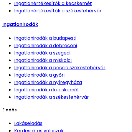
Ingatlanértékesítők
a kecskemét
Ingatlanértékesítők
a székesfehérvár
Ingatlanirodák
Ingatlanirodák
a budapesti
Ingatlanirodák
a debreceni
Ingatlanirodák
a szegedi
Ingatlanirodák
a miskolci
Ingatlanirodák
a pecsia székesfehérvár
Ingatlanirodák
a győri
Ingatlanirodák
a nyíregyháza
Ingatlanirodák
a kecskemét
Ingatlanirodák
a székesfehérvár
Eladás
Lakáseladás
Kérdések és válaszok