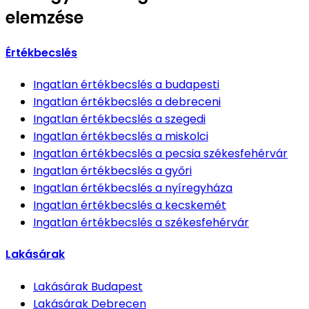
elemzése
Értékbecslés
Ingatlan értékbecslés
a budapesti
Ingatlan értékbecslés
a debreceni
Ingatlan értékbecslés
a szegedi
Ingatlan értékbecslés
a miskolci
Ingatlan értékbecslés
a pecsia székesfehérvár
Ingatlan értékbecslés
a győri
Ingatlan értékbecslés
a nyíregyháza
Ingatlan értékbecslés
a kecskemét
Ingatlan értékbecslés
a székesfehérvár
Lakásárak
Lakásárak
Budapest
Lakásárak
Debrecen