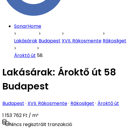
SonarHome
Lakásárak
Budapest
XVII. Rákosmente
Rákosliget
Ároktő út
58
Lakásárak:
Ároktő út 58
Budapest
Budapest
·
XVII. Rákosmente
·
Rákosliget
·
Ároktő út
1 153 762 Ft / m²
Nincs regisztrált tranzakció