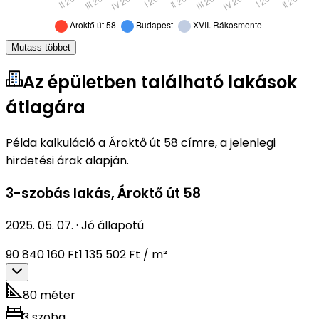
Mutass többet
Az épületben található lakások
átlagára
Példa kalkuláció a Ároktő út 58 címre, a jelenlegi
hirdetési árak alapján.
3-szobás lakás
,
Ároktő út 58
2025. 05. 07.
·
Jó állapotú
90 840 160 Ft
1 135 502 Ft / m²
80 méter
3 szoba