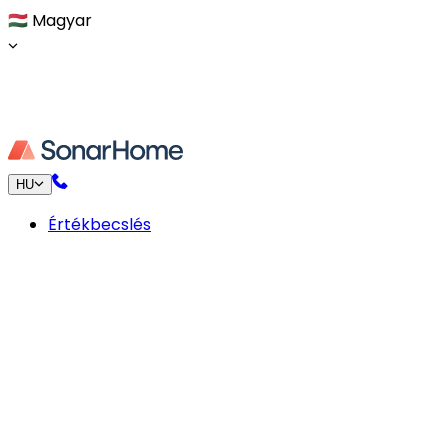
🇭🇺
Magyar
HU
Értékbecslés