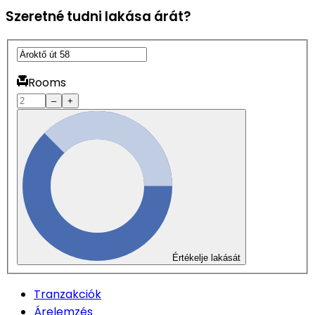
Szeretné tudni lakása árát?
Rooms
–
+
Értékelje lakását
Tranzakciók
Árelemzés