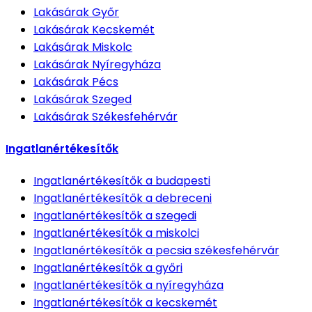
Lakásárak
Győr
Lakásárak
Kecskemét
Lakásárak
Miskolc
Lakásárak
Nyíregyháza
Lakásárak
Pécs
Lakásárak
Szeged
Lakásárak
Székesfehérvár
Ingatlanértékesítők
Ingatlanértékesítők
a budapesti
Ingatlanértékesítők
a debreceni
Ingatlanértékesítők
a szegedi
Ingatlanértékesítők
a miskolci
Ingatlanértékesítők
a pecsia székesfehérvár
Ingatlanértékesítők
a győri
Ingatlanértékesítők
a nyíregyháza
Ingatlanértékesítők
a kecskemét