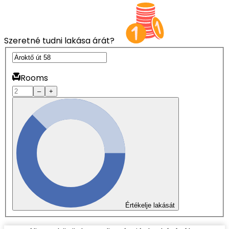
Szeretné tudni lakása árát?
Rooms
–
+
Értékelje lakását