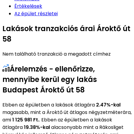
Értékelések
Az épület részletei
Lakások tranzakciós árai Ároktő út
58
Nem található tranzakció a megadott címhez
Árelemzés - ellenőrizze,
mennyibe kerül egy lakás
Budapest Ároktő út 58
Ebben az épületben a lakások átlagára
2.47%-kal
magasabb, mint a Ároktő út átlagos négyzetméterára,
ami
1 125 981 Ft.
. Ebben az épületben a lakások
átlagára
19.38%-kal
alacsonyabb mint a Rákosliget