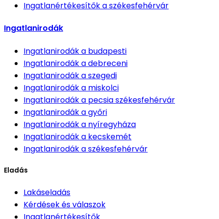
Ingatlanértékesítők
a székesfehérvár
Ingatlanirodák
Ingatlanirodák
a budapesti
Ingatlanirodák
a debreceni
Ingatlanirodák
a szegedi
Ingatlanirodák
a miskolci
Ingatlanirodák
a pecsia székesfehérvár
Ingatlanirodák
a győri
Ingatlanirodák
a nyíregyháza
Ingatlanirodák
a kecskemét
Ingatlanirodák
a székesfehérvár
Eladás
Lakáseladás
Kérdések és válaszok
Ingatlanértékesítők