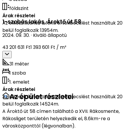
földszint
Árak részletei
1-szobás lakás
,
Ároktő út 58
Az elkészítéshez a fenti értékbecslést használtuk 20
belül foglalkozik 13954m.
2024. 09. 30.
·
Kiváló állapotú
43 201 631 Ft
1 393 601 Ft / m²
31 méter
1 szoba
1. emelet
Árak részletei
Az épület részletei
Az elkészítéshez a fenti értékbecslést használtuk 20
belül foglalkozik 14524m.
A Ároktő út 58 címen található a XVII. Rákosmente,
Rákosliget területén helyezkedik el, 8.6km-re a
városközponttól (légvonalban).