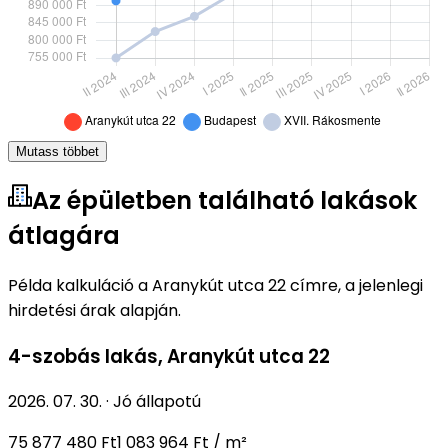
Mutass többet
Az épületben található lakások
átlagára
Példa kalkuláció a Aranykút utca 22 címre, a jelenlegi
hirdetési árak alapján.
4-szobás lakás
,
Aranykút utca 22
2026. 07. 30.
·
Jó állapotú
75 877 480 Ft
1 083 964 Ft / m²