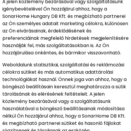
A jelen közlemény bezárásával vagy szolgáltatásunk
igénybevételével Ön hozzájárul ahhoz, hogy a
SonarHome Hungary DB Kft. és megbízható partnerei
az Ön személyes adatait marketing célokra, különösen
az Ön elvárásainak, érdeklődésének és
preferenciáinak megfelelő hirdetések megjelenítésére
használják fel, más szolgáltatásokban is. Az Ön
hozzájárulása önkéntes, és bármikor visszavonható.
Weboldalunk statisztikai, szolgáltatási és reklámozási
célokra sütiket és más automatikus adattárolási
technológiákat használ. Önnek joga van ahhoz, hogy a
böngésző beállításain keresztül meghatározza a sütik
tárolásának és elérésének feltételeit. A jelen
közlemény bezárásával vagy a szolgáltatásunk
használatával a böngésző beállításainak módosítása
nélkül Ön hozzájárul ahhoz, hogy a SonarHome DB Kft.
és megbízható partnerei sütiket és hasonló fájlokat
rögzítsenek és tároljanak az eszközén.