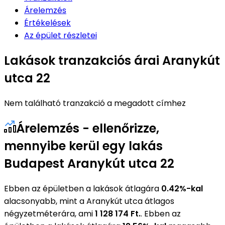
Árelemzés
Értékelések
Az épület részletei
Lakások tranzakciós árai Aranykút
utca 22
Nem található tranzakció a megadott címhez
Árelemzés - ellenőrizze,
mennyibe kerül egy lakás
Budapest Aranykút utca 22
Ebben az épületben a lakások átlagára
0.42%-kal
alacsonyabb, mint a Aranykút utca átlagos
négyzetméterára, ami
1 128 174 Ft.
. Ebben az