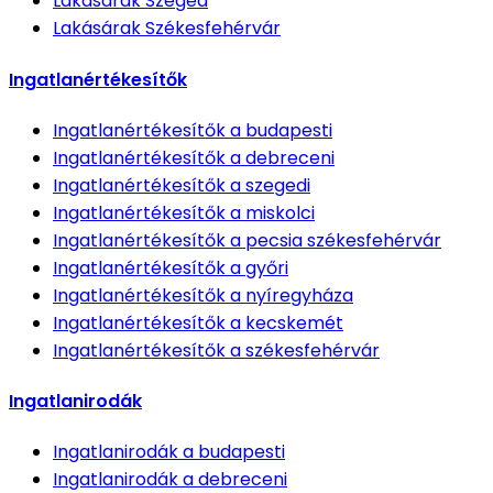
Lakásárak
Szeged
Lakásárak
Székesfehérvár
Ingatlanértékesítők
Ingatlanértékesítők
a budapesti
Ingatlanértékesítők
a debreceni
Ingatlanértékesítők
a szegedi
Ingatlanértékesítők
a miskolci
Ingatlanértékesítők
a pecsia székesfehérvár
Ingatlanértékesítők
a győri
Ingatlanértékesítők
a nyíregyháza
Ingatlanértékesítők
a kecskemét
Ingatlanértékesítők
a székesfehérvár
Ingatlanirodák
Ingatlanirodák
a budapesti
Ingatlanirodák
a debreceni