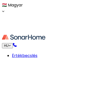
🇭🇺
Magyar
HU
Értékbecslés