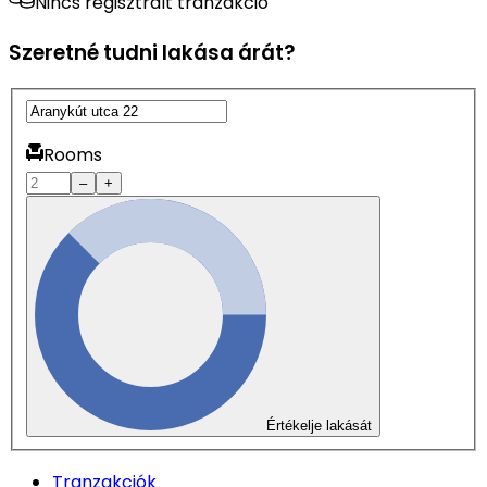
Nincs regisztrált tranzakció
Szeretné tudni lakása árát?
Rooms
–
+
Értékelje lakását
Tranzakciók