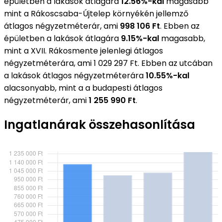
épületben a lakások átlagára
12.56%-kal
magasabb
mint a Rákoscsaba-Újtelep környékén jellemző
átlagos négyzetméterár, ami
998 106 Ft
. Ebben az
épületben a lakások átlagára
9.15%-kal
magasabb,
mint a XVII. Rákosmente jelenlegi átlagos
négyzetméterára, ami 1 029 297 Ft. Ebben az utcában
a lakások átlagos négyzetméterára
10.55%-kal
alacsonyabb, mint a a budapesti átlagos
négyzetméterár, ami
1 255 990 Ft
.
Ingatlanárak összehasonlítása