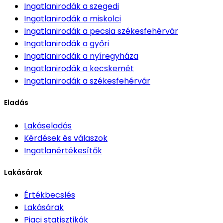
Ingatlanirodák
a szegedi
Ingatlanirodák
a miskolci
Ingatlanirodák
a pecsia székesfehérvár
Ingatlanirodák
a győri
Ingatlanirodák
a nyíregyháza
Ingatlanirodák
a kecskemét
Ingatlanirodák
a székesfehérvár
Eladás
Lakáseladás
Kérdések és válaszok
Ingatlanértékesítők
Lakásárak
Értékbecslés
Lakásárak
Piaci statisztikák