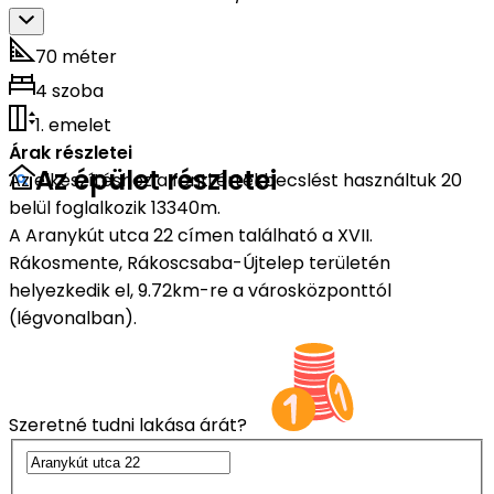
70 méter
4 szoba
1. emelet
Árak részletei
Az épület részletei
Az elkészítéshez a fenti értékbecslést használtuk 20
belül foglalkozik 13340m.
A Aranykút utca 22 címen található a XVII.
Rákosmente, Rákoscsaba-Újtelep területén
helyezkedik el, 9.72km-re a városközponttól
(légvonalban).
Szeretné tudni lakása árát?