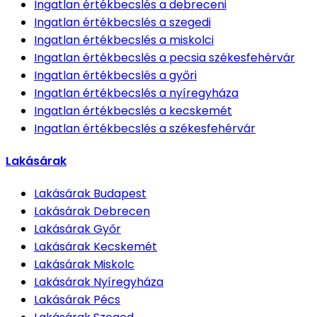
Ingatlan értékbecslés
a debreceni
Ingatlan értékbecslés
a szegedi
Ingatlan értékbecslés
a miskolci
Ingatlan értékbecslés
a pecsia székesfehérvár
Ingatlan értékbecslés
a győri
Ingatlan értékbecslés
a nyíregyháza
Ingatlan értékbecslés
a kecskemét
Ingatlan értékbecslés
a székesfehérvár
Lakásárak
Lakásárak
Budapest
Lakásárak
Debrecen
Lakásárak
Győr
Lakásárak
Kecskemét
Lakásárak
Miskolc
Lakásárak
Nyíregyháza
Lakásárak
Pécs