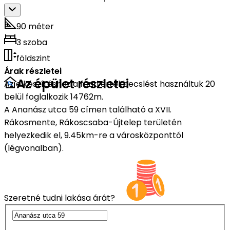
90 méter
3 szoba
földszint
Árak részletei
Az épület részletei
Az elkészítéshez a fenti értékbecslést használtuk 20
belül foglalkozik 14762m.
A Ananász utca 59 címen található a XVII.
Rákosmente, Rákoscsaba-Újtelep területén
helyezkedik el, 9.45km-re a városközponttól
(légvonalban).
Szeretné tudni lakása árát?