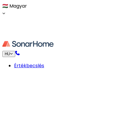
🇭🇺
Magyar
HU
Értékbecslés