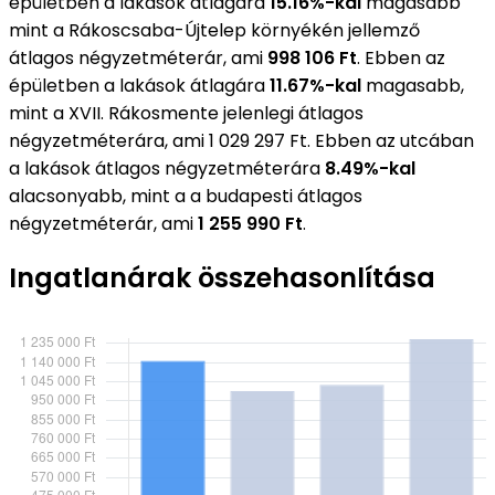
épületben a lakások átlagára
15.16%-kal
magasabb
mint a Rákoscsaba-Újtelep környékén jellemző
átlagos négyzetméterár, ami
998 106 Ft
. Ebben az
épületben a lakások átlagára
11.67%-kal
magasabb,
mint a XVII. Rákosmente jelenlegi átlagos
négyzetméterára, ami 1 029 297 Ft. Ebben az utcában
a lakások átlagos négyzetméterára
8.49%-kal
alacsonyabb, mint a a budapesti átlagos
négyzetméterár, ami
1 255 990 Ft
.
Ingatlanárak összehasonlítása