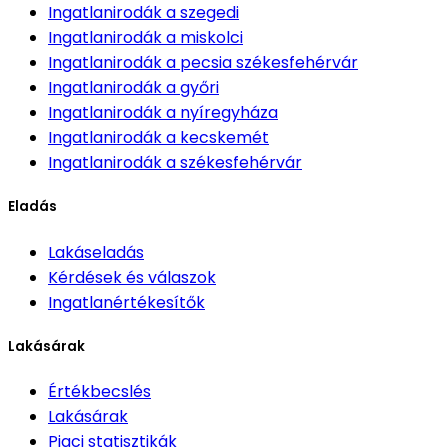
Ingatlanirodák
a szegedi
Ingatlanirodák
a miskolci
Ingatlanirodák
a pecsia székesfehérvár
Ingatlanirodák
a győri
Ingatlanirodák
a nyíregyháza
Ingatlanirodák
a kecskemét
Ingatlanirodák
a székesfehérvár
Eladás
Lakáseladás
Kérdések és válaszok
Ingatlanértékesítők
Lakásárak
Értékbecslés
Lakásárak
Piaci statisztikák