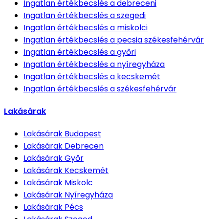
Ingatlan értékbecslés
a debreceni
Ingatlan értékbecslés
a szegedi
Ingatlan értékbecslés
a miskolci
Ingatlan értékbecslés
a pecsia székesfehérvár
Ingatlan értékbecslés
a győri
Ingatlan értékbecslés
a nyíregyháza
Ingatlan értékbecslés
a kecskemét
Ingatlan értékbecslés
a székesfehérvár
Lakásárak
Lakásárak
Budapest
Lakásárak
Debrecen
Lakásárak
Győr
Lakásárak
Kecskemét
Lakásárak
Miskolc
Lakásárak
Nyíregyháza
Lakásárak
Pécs