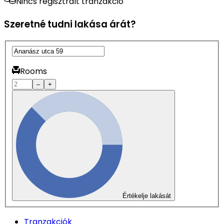
Nincs regisztrált tranzakció
Szeretné tudni lakása árát?
Rooms
–
+
Értékelje lakását
Tranzakciók