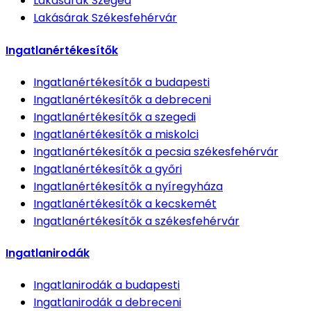
Lakásárak
Szeged
Lakásárak
Székesfehérvár
Ingatlanértékesítők
Ingatlanértékesítők
a budapesti
Ingatlanértékesítők
a debreceni
Ingatlanértékesítők
a szegedi
Ingatlanértékesítők
a miskolci
Ingatlanértékesítők
a pecsia székesfehérvár
Ingatlanértékesítők
a győri
Ingatlanértékesítők
a nyíregyháza
Ingatlanértékesítők
a kecskemét
Ingatlanértékesítők
a székesfehérvár
Ingatlanirodák
Ingatlanirodák
a budapesti
Ingatlanirodák
a debreceni