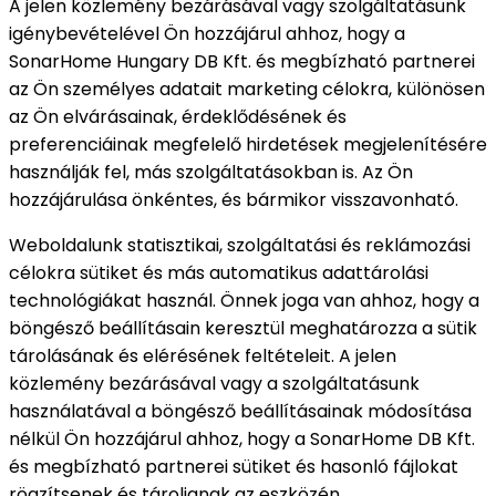
A jelen közlemény bezárásával vagy szolgáltatásunk
igénybevételével Ön hozzájárul ahhoz, hogy a
SonarHome Hungary DB Kft. és megbízható partnerei
az Ön személyes adatait marketing célokra, különösen
az Ön elvárásainak, érdeklődésének és
preferenciáinak megfelelő hirdetések megjelenítésére
használják fel, más szolgáltatásokban is. Az Ön
hozzájárulása önkéntes, és bármikor visszavonható.
Weboldalunk statisztikai, szolgáltatási és reklámozási
célokra sütiket és más automatikus adattárolási
technológiákat használ. Önnek joga van ahhoz, hogy a
böngésző beállításain keresztül meghatározza a sütik
tárolásának és elérésének feltételeit. A jelen
közlemény bezárásával vagy a szolgáltatásunk
használatával a böngésző beállításainak módosítása
nélkül Ön hozzájárul ahhoz, hogy a SonarHome DB Kft.
és megbízható partnerei sütiket és hasonló fájlokat
rögzítsenek és tároljanak az eszközén.