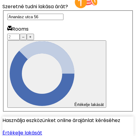
Szeretné tudni lakása árát?
Rooms
–
+
Értékelje lakását
Használja eszközünket online árajánlat kéréséhez
Értékelje lakását