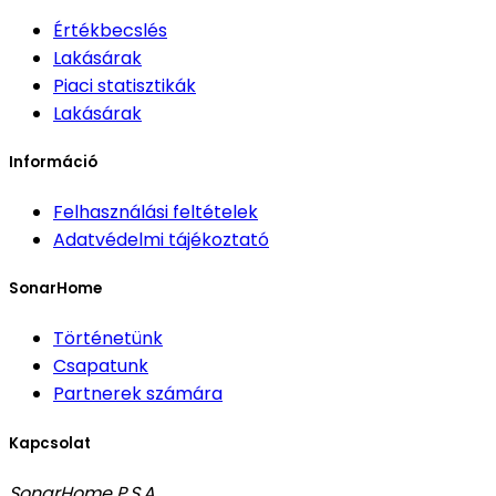
Értékbecslés
Lakásárak
Piaci statisztikák
Lakásárak
Információ
Felhasználási feltételek
Adatvédelmi tájékoztató
SonarHome
Történetünk
Csapatunk
Partnerek számára
Kapcsolat
SonarHome P.S.A.