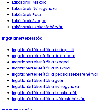
Lakásárak
Miskolc
Lakásárak
Nyíregyháza
Lakásárak
Pécs
Lakásárak
Szeged
Lakásárak
Székesfehérvár
Ingatlanértékesítők
Ingatlanértékesítők
a budapesti
Ingatlanértékesítők
a debreceni
Ingatlanértékesítők
a szegedi
Ingatlanértékesítők
a miskolci
Ingatlanértékesítők
a pecsia székesfehérvár
Ingatlanértékesítők
a győri
Ingatlanértékesítők
a nyíregyháza
Ingatlanértékesítők
a kecskemét
Ingatlanértékesítők
a székesfehérvár