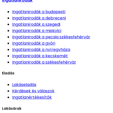
Ingatlanirodák
Ingatlanirodák
a budapesti
Ingatlanirodák
a debreceni
Ingatlanirodák
a szegedi
Ingatlanirodák
a miskolci
Ingatlanirodák
a pecsia székesfehérvár
Ingatlanirodák
a győri
Ingatlanirodák
a nyíregyháza
Ingatlanirodák
a kecskemét
Ingatlanirodák
a székesfehérvár
Eladás
Lakáseladás
Kérdések és válaszok
Ingatlanértékesítők
Lakásárak