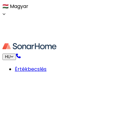
🇭🇺
Magyar
HU
Értékbecslés