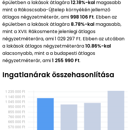
épületben a lakások átlagára
12.18%-kal
magasabb
mint a Rákoscsaba-Újtelep környékén jellemző
átlagos négyzetméterár, ami
998 106 Ft
. Ebben az
épületben a lakások átlagára
8.78%-kal
magasabb,
mint a XVII. Rákosmente jelenlegi átlagos
négyzetméterára, ami 1 029 297 Ft. Ebben az utcában
a lakások átlagos négyzetméterára
10.86%-kal
alacsonyabb, mint a a budapesti átlagos
négyzetméterár, ami
1 255 990 Ft
.
Ingatlanárak összehasonlítása