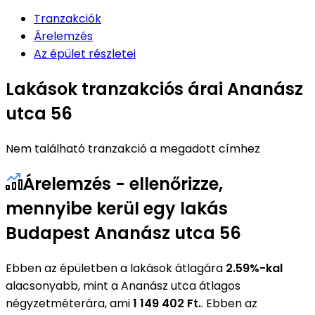
Tranzakciók
Árelemzés
Az épület részletei
Lakások tranzakciós árai Ananász
utca 56
Nem található tranzakció a megadott címhez
Árelemzés - ellenőrizze,
mennyibe kerül egy lakás
Budapest Ananász utca 56
Ebben az épületben a lakások átlagára
2.59%-kal
alacsonyabb, mint a Ananász utca átlagos
négyzetméterára, ami
1 149 402 Ft.
. Ebben az