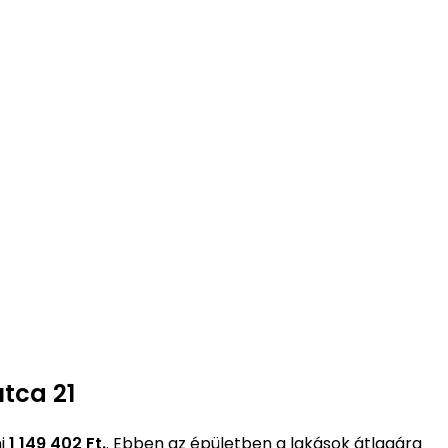
tca 21
mi
1 149 402 Ft.
. Ebben az épületben a lakások átlagára