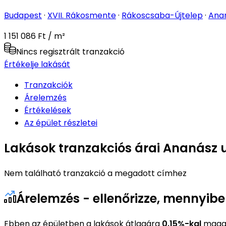
Budapest
·
XVII. Rákosmente
·
Rákoscsaba-Újtelep
·
Ana
1 151 086 Ft / m²
Nincs regisztrált tranzakció
Értékelje lakását
Tranzakciók
Árelemzés
Értékelések
Az épület részletei
Lakások tranzakciós árai Ananász u
Nem található tranzakció a megadott címhez
Árelemzés - ellenőrizze, mennyib
Ebben az épületben a lakások átlagára
0.15%-kal
magas