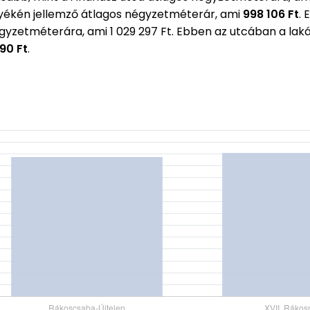
ékén jellemző átlagos négyzetméterár, ami
998 106 Ft
.
égyzetméterára, ami 1 029 297 Ft. Ebben az utcában a l
990 Ft
.