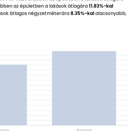
 Ebben az épületben a lakások átlagára
11.83%-kal
akások átlagos négyzetméterára
8.35%-kal
alacsonyabb,