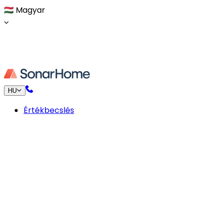
🇭🇺
Magyar
HU
Értékbecslés