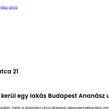
nász utca
tca 21
e kerül egy lakás Budapest Ananász u
abb, mint a Ananász utca átlagos négyzetméterára, a