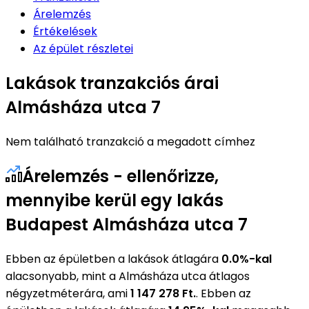
Árelemzés
Értékelések
Az épület részletei
Lakások tranzakciós árai
Almásháza utca 7
Nem található tranzakció a megadott címhez
Árelemzés - ellenőrizze,
mennyibe kerül egy lakás
Budapest Almásháza utca 7
Ebben az épületben a lakások átlagára
0.0%-kal
alacsonyabb, mint a Almásháza utca átlagos
négyzetméterára, ami
1 147 278 Ft.
. Ebben az