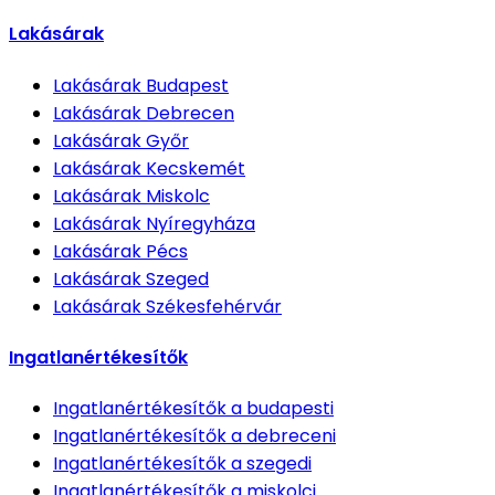
Lakásárak
Lakásárak
Budapest
Lakásárak
Debrecen
Lakásárak
Győr
Lakásárak
Kecskemét
Lakásárak
Miskolc
Lakásárak
Nyíregyháza
Lakásárak
Pécs
Lakásárak
Szeged
Lakásárak
Székesfehérvár
Ingatlanértékesítők
Ingatlanértékesítők
a budapesti
Ingatlanértékesítők
a debreceni
Ingatlanértékesítők
a szegedi
Ingatlanértékesítők
a miskolci