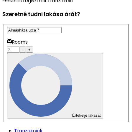
Nincs regisztrált tranzakció
Szeretné tudni lakása árát?
Rooms
–
+
Értékelje lakását
Tranzakciók