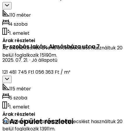
110 méter
4 szoba
1. emelet
Árak részletei
5-szobás lakás
,
Almásháza utca 7
Az elkészítéshez a fenti értékbecslést használtuk 20
belül foglalkozik 15190m.
2025. 07. 21.
·
Jó állapotú
121 481 745 Ft
1 056 363 Ft / m²
115 méter
5 szoba
1. emelet
Árak részletei
Az épület részletei
Az elkészítéshez a fenti értékbecslést használtuk 20
belül foglalkozik 13911m.