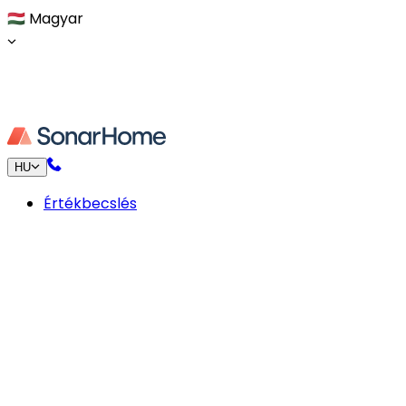
🇭🇺
Magyar
HU
Értékbecslés