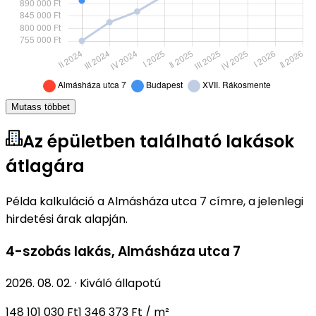
Mutass többet
Az épületben található lakások
átlagára
Példa kalkuláció a Almásháza utca 7 címre, a jelenlegi
hirdetési árak alapján.
4-szobás lakás
,
Almásháza utca 7
2026. 08. 02.
·
Kiváló állapotú
148 101 030 Ft
1 346 373 Ft / m²