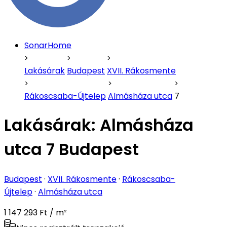
SonarHome
Lakásárak
Budapest
XVII. Rákosmente
Rákoscsaba-Újtelep
Almásháza utca
7
Lakásárak:
Almásháza
utca 7 Budapest
Budapest
·
XVII. Rákosmente
·
Rákoscsaba-
Újtelep
·
Almásháza utca
1 147 293 Ft / m²