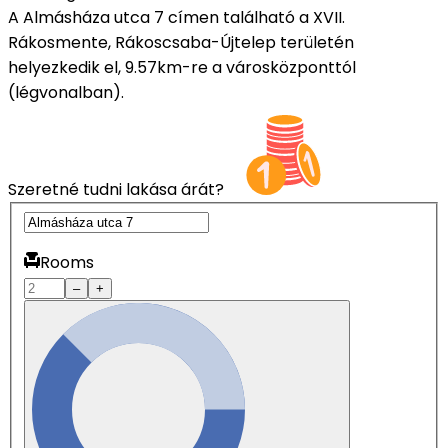
A Almásháza utca 7 címen található a XVII.
Rákosmente, Rákoscsaba-Újtelep területén
helyezkedik el, 9.57km-re a városközponttól
(légvonalban).
Szeretné tudni lakása árát?
Rooms
–
+