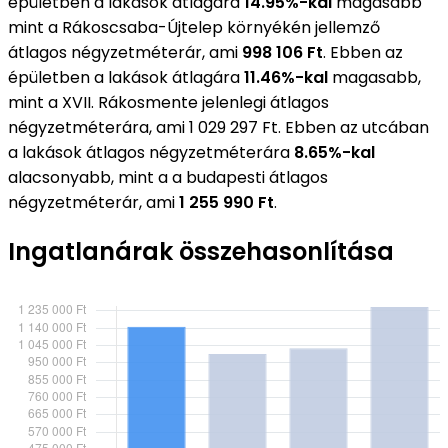
épületben a lakások átlagára
14.95%-kal
magasabb
mint a Rákoscsaba-Újtelep környékén jellemző
átlagos négyzetméterár, ami
998 106 Ft
. Ebben az
épületben a lakások átlagára
11.46%-kal
magasabb,
mint a XVII. Rákosmente jelenlegi átlagos
négyzetméterára, ami 1 029 297 Ft. Ebben az utcában
a lakások átlagos négyzetméterára
8.65%-kal
alacsonyabb, mint a a budapesti átlagos
négyzetméterár, ami
1 255 990 Ft
.
Ingatlanárak összehasonlítása