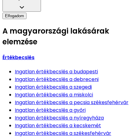
Elfogadom
A magyarországi lakásárak
elemzése
Értékbecslés
Ingatlan értékbecslés
a budapesti
Ingatlan értékbecslés
a debreceni
Ingatlan értékbecslés
a szegedi
Ingatlan értékbecslés
a miskolci
Ingatlan értékbecslés
a pecsia székesfehérvár
Ingatlan értékbecslés
a győri
Ingatlan értékbecslés
a nyíregyháza
Ingatlan értékbecslés
a kecskemét
Ingatlan értékbecslés
a székesfehérvár