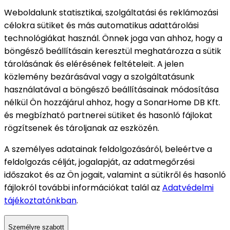
Weboldalunk statisztikai, szolgáltatási és reklámozási
célokra sütiket és más automatikus adattárolási
technológiákat használ. Önnek joga van ahhoz, hogy a
böngésző beállításain keresztül meghatározza a sütik
tárolásának és elérésének feltételeit. A jelen
közlemény bezárásával vagy a szolgáltatásunk
használatával a böngésző beállításainak módosítása
nélkül Ön hozzájárul ahhoz, hogy a SonarHome DB Kft.
és megbízható partnerei sütiket és hasonló fájlokat
rögzítsenek és tároljanak az eszközén.
A személyes adatainak feldolgozásáról, beleértve a
feldolgozás célját, jogalapját, az adatmegőrzési
időszakot és az Ön jogait, valamint a sütikről és hasonló
fájlokról további információkat talál az
Adatvédelmi
tájékoztatónkban
.
Személyre szabott