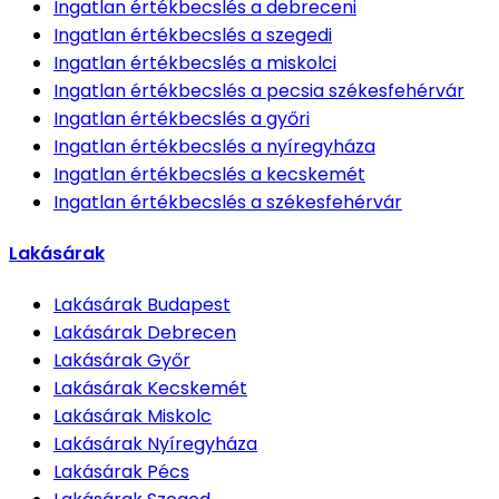
Ingatlan értékbecslés
a debreceni
Ingatlan értékbecslés
a szegedi
Ingatlan értékbecslés
a miskolci
Ingatlan értékbecslés
a pecsia székesfehérvár
Ingatlan értékbecslés
a győri
Ingatlan értékbecslés
a nyíregyháza
Ingatlan értékbecslés
a kecskemét
Ingatlan értékbecslés
a székesfehérvár
Lakásárak
Lakásárak
Budapest
Lakásárak
Debrecen
Lakásárak
Győr
Lakásárak
Kecskemét
Lakásárak
Miskolc
Lakásárak
Nyíregyháza
Lakásárak
Pécs