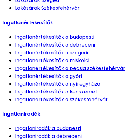
Lakásárak
Szeged
Lakásárak
Székesfehérvár
Ingatlanértékesítők
Ingatlanértékesítők
a budapesti
Ingatlanértékesítők
a debreceni
Ingatlanértékesítők
a szegedi
Ingatlanértékesítők
a miskolci
Ingatlanértékesítők
a pecsia székesfehérvár
Ingatlanértékesítők
a győri
Ingatlanértékesítők
a nyíregyháza
Ingatlanértékesítők
a kecskemét
Ingatlanértékesítők
a székesfehérvár
Ingatlanirodák
Ingatlanirodák
a budapesti
Ingatlanirodák
a debreceni