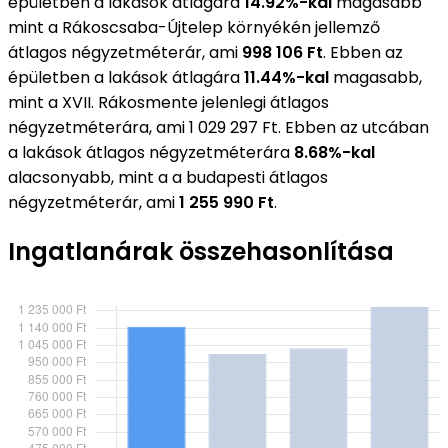
épületben a lakások átlagára
14.92%-kal
magasabb
mint a Rákoscsaba-Újtelep környékén jellemző
átlagos négyzetméterár, ami
998 106 Ft
. Ebben az
épületben a lakások átlagára
11.44%-kal
magasabb,
mint a XVII. Rákosmente jelenlegi átlagos
négyzetméterára, ami 1 029 297 Ft. Ebben az utcában
a lakások átlagos négyzetméterára
8.68%-kal
alacsonyabb, mint a a budapesti átlagos
négyzetméterár, ami
1 255 990 Ft
.
Ingatlanárak összehasonlítása