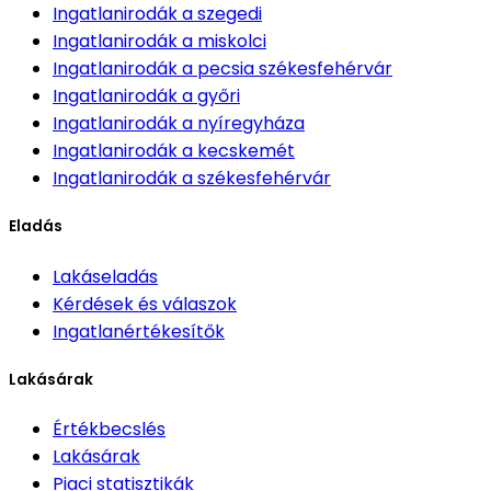
Ingatlanirodák
a szegedi
Ingatlanirodák
a miskolci
Ingatlanirodák
a pecsia székesfehérvár
Ingatlanirodák
a győri
Ingatlanirodák
a nyíregyháza
Ingatlanirodák
a kecskemét
Ingatlanirodák
a székesfehérvár
Eladás
Lakáseladás
Kérdések és válaszok
Ingatlanértékesítők
Lakásárak
Értékbecslés
Lakásárak
Piaci statisztikák