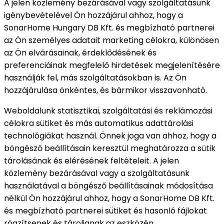
A jelen közlemény bezárásával vagy szolgáltatásunk
igénybevételével Ön hozzájárul ahhoz, hogy a
SonarHome Hungary DB Kft. és megbízható partnerei
az Ön személyes adatait marketing célokra, különösen
az Ön elvárásainak, érdeklődésének és
preferenciáinak megfelelő hirdetések megjelenítésére
használják fel, más szolgáltatásokban is. Az Ön
hozzájárulása önkéntes, és bármikor visszavonható.
Weboldalunk statisztikai, szolgáltatási és reklámozási
célokra sütiket és más automatikus adattárolási
technológiákat használ. Önnek joga van ahhoz, hogy a
böngésző beállításain keresztül meghatározza a sütik
tárolásának és elérésének feltételeit. A jelen
közlemény bezárásával vagy a szolgáltatásunk
használatával a böngésző beállításainak módosítása
nélkül Ön hozzájárul ahhoz, hogy a SonarHome DB Kft.
és megbízható partnerei sütiket és hasonló fájlokat
rögzítsenek és tároljanak az eszközén.