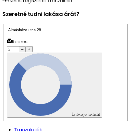
Nincs regisztrált tranzakció
Szeretné tudni lakása árát?
Rooms
–
+
Értékelje lakását
Tranzakciók