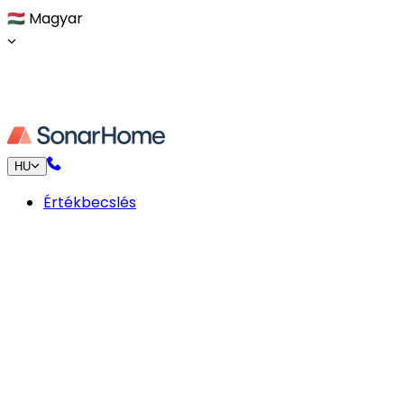
🇭🇺
Magyar
HU
Értékbecslés