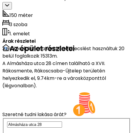
150 méter
3 szoba
1. emelet
Árak részletei
Az épület részletei
Az elkészítéshez a fenti értékbecslést használtuk 20
belül foglalkozik 15313m.
A Almásháza utca 28 címen található a XVII.
Rákosmente, Rákoscsaba-Újtelep területén
helyezkedik el, 9.74km-re a városközponttól
(légvonalban).
Szeretné tudni lakása árát?