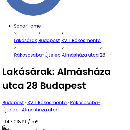
SonarHome
Lakásárak
Budapest
XVII. Rákosmente
Rákoscsaba-Újtelep
Almásháza utca
28
Lakásárak:
Almásháza
utca 28 Budapest
Budapest
·
XVII. Rákosmente
·
Rákoscsaba-
Újtelep
·
Almásháza utca
1 147 018 Ft / m²