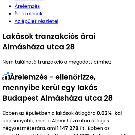
Árelemzés
Értékelések
Az épület részletei
Lakások tranzakciós árai
Almásháza utca 28
Nem található tranzakció a megadott címhez
Árelemzés - ellenőrizze,
mennyibe kerül egy lakás
Budapest Almásháza utca 28
Ebben az épületben a lakások átlagára
0.02%-kal
alacsonyabb, mint a Almásháza utca átlagos
négyzetméterára, ami
1 147 278 Ft.
. Ebben az