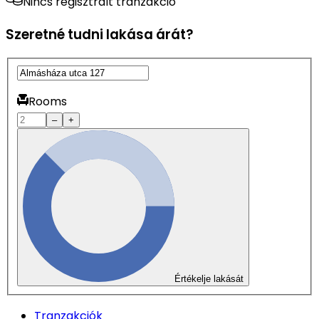
Nincs regisztrált tranzakció
Szeretné tudni lakása árát?
Rooms
–
+
Értékelje lakását
Tranzakciók