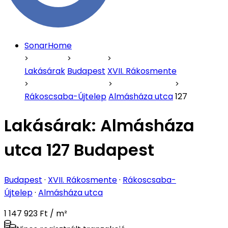
SonarHome
Lakásárak
Budapest
XVII. Rákosmente
Rákoscsaba-Újtelep
Almásháza utca
127
Lakásárak:
Almásháza
utca 127 Budapest
Budapest
·
XVII. Rákosmente
·
Rákoscsaba-
Újtelep
·
Almásháza utca
1 147 923 Ft / m²