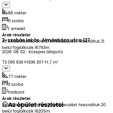
86 méter
5 szoba
1. emelet
Árak részletei
3-szobás lakás
,
Almásháza utca 127
Az elkészítéshez a fenti értékbecslést használtuk 21
belül foglalkozik 16793m.
2026. 08. 02.
·
Közepes állapotú
72 095 639 Ft
936 307 Ft / m²
77 méter
3 szoba
földszint
Árak részletei
Az épület részletei
Az elkészítéshez a fenti értékbecslést használtuk 20
belül foglalkozik 16205m.