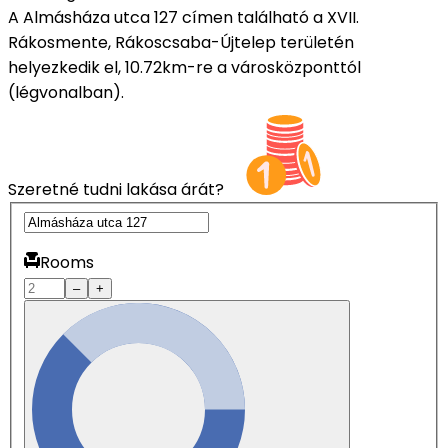
A Almásháza utca 127 címen található a XVII.
Rákosmente, Rákoscsaba-Újtelep területén
helyezkedik el, 10.72km-re a városközponttól
(légvonalban).
Szeretné tudni lakása árát?
Rooms
–
+