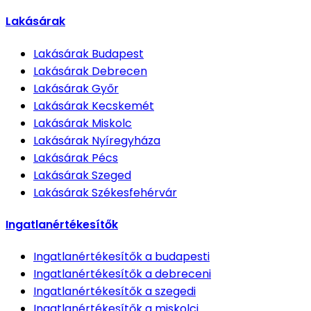
Lakásárak
Lakásárak
Budapest
Lakásárak
Debrecen
Lakásárak
Győr
Lakásárak
Kecskemét
Lakásárak
Miskolc
Lakásárak
Nyíregyháza
Lakásárak
Pécs
Lakásárak
Szeged
Lakásárak
Székesfehérvár
Ingatlanértékesítők
Ingatlanértékesítők
a budapesti
Ingatlanértékesítők
a debreceni
Ingatlanértékesítők
a szegedi
Ingatlanértékesítők
a miskolci