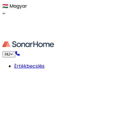
🇭🇺
Magyar
HU
Értékbecslés