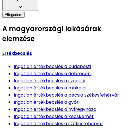
Elfogadom
A magyarországi lakásárak
elemzése
Értékbecslés
Ingatlan értékbecslés
a budapesti
Ingatlan értékbecslés
a debreceni
Ingatlan értékbecslés
a szegedi
Ingatlan értékbecslés
a miskolci
Ingatlan értékbecslés
a pecsia székesfehérvár
Ingatlan értékbecslés
a győri
Ingatlan értékbecslés
a nyíregyháza
Ingatlan értékbecslés
a kecskemét
Ingatlan értékbecslés
a székesfehérvár