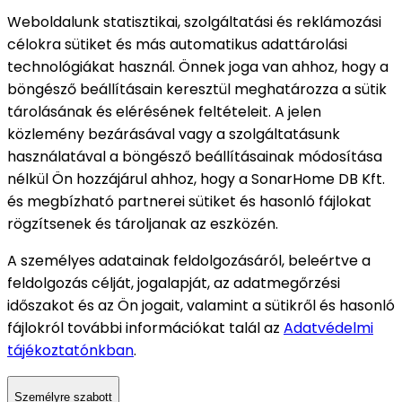
Weboldalunk statisztikai, szolgáltatási és reklámozási
célokra sütiket és más automatikus adattárolási
technológiákat használ. Önnek joga van ahhoz, hogy a
böngésző beállításain keresztül meghatározza a sütik
tárolásának és elérésének feltételeit. A jelen
közlemény bezárásával vagy a szolgáltatásunk
használatával a böngésző beállításainak módosítása
nélkül Ön hozzájárul ahhoz, hogy a SonarHome DB Kft.
és megbízható partnerei sütiket és hasonló fájlokat
rögzítsenek és tároljanak az eszközén.
A személyes adatainak feldolgozásáról, beleértve a
feldolgozás célját, jogalapját, az adatmegőrzési
időszakot és az Ön jogait, valamint a sütikről és hasonló
fájlokról további információkat talál az
Adatvédelmi
tájékoztatónkban
.
Személyre szabott