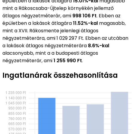
épületben a lakások átlagára
15.01%-kal
magasabb
mint a Rákoscsaba-Újtelep környékén jellemző
átlagos négyzetméterár, ami
998 106 Ft
. Ebben az
épületben a lakások átlagára
11.52%-kal
magasabb,
mint a XVII. Rákosmente jelenlegi átlagos
négyzetméterára, ami 1 029 297 Ft. Ebben az utcában
a lakások átlagos négyzetméterára
8.6%-kal
alacsonyabb, mint a a budapesti átlagos
négyzetméterár, ami
1 255 990 Ft
.
Ingatlanárak összehasonlítása