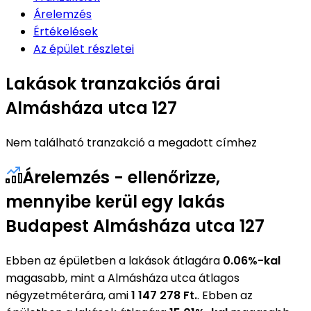
Árelemzés
Értékelések
Az épület részletei
Lakások tranzakciós árai
Almásháza utca 127
Nem található tranzakció a megadott címhez
Árelemzés - ellenőrizze,
mennyibe kerül egy lakás
Budapest Almásháza utca 127
Ebben az épületben a lakások átlagára
0.06%-kal
magasabb, mint a Almásháza utca átlagos
négyzetméterára, ami
1 147 278 Ft.
. Ebben az