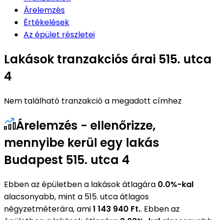
Árelemzés
Értékelések
Az épület részletei
Lakások tranzakciós árai 515. utca
4
Nem található tranzakció a megadott címhez
Árelemzés - ellenőrizze,
mennyibe kerül egy lakás
Budapest 515. utca 4
Ebben az épületben a lakások átlagára
0.0%-kal
alacsonyabb, mint a 515. utca átlagos
négyzetméterára, ami
1 143 940 Ft.
. Ebben az