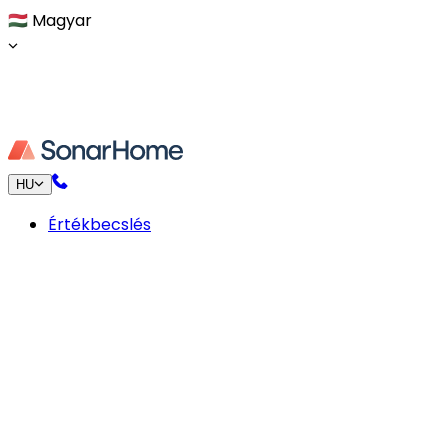
🇭🇺
Magyar
HU
Értékbecslés