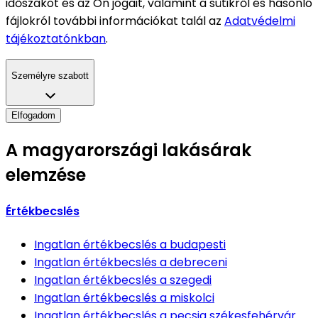
időszakot és az Ön jogait, valamint a sütikről és hasonló
fájlokról további információkat talál az
Adatvédelmi
tájékoztatónkban
.
Személyre szabott
Elfogadom
A magyarországi lakásárak
elemzése
Értékbecslés
Ingatlan értékbecslés
a budapesti
Ingatlan értékbecslés
a debreceni
Ingatlan értékbecslés
a szegedi
Ingatlan értékbecslés
a miskolci
Ingatlan értékbecslés
a pecsia székesfehérvár