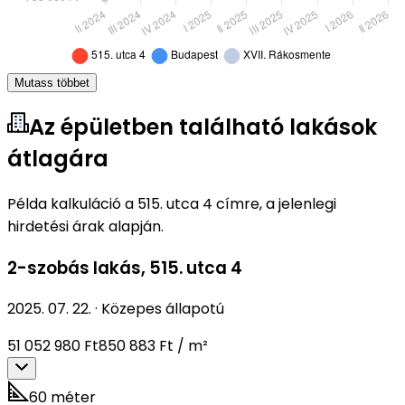
Mutass többet
Az épületben található lakások
átlagára
Példa kalkuláció a 515. utca 4 címre, a jelenlegi
hirdetési árak alapján.
2-szobás lakás
,
515. utca 4
2025. 07. 22.
·
Közepes állapotú
51 052 980 Ft
850 883 Ft / m²
60 méter