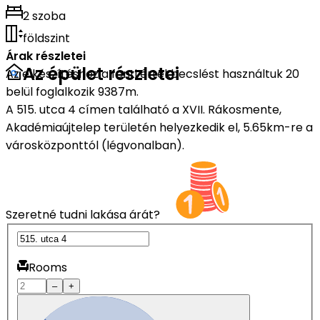
2 szoba
földszint
Árak részletei
Az épület részletei
Az elkészítéshez a fenti értékbecslést használtuk 20
belül foglalkozik 9387m.
A 515. utca 4 címen található a XVII. Rákosmente,
Akadémiaújtelep területén helyezkedik el, 5.65km-re a
városközponttól (légvonalban).
Szeretné tudni lakása árát?
Rooms
–
+