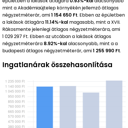
épületben a lakások átlagára
0.93%-kal
alacsonyabb
mint a Akadémiaújtelep környékén jellemző átlagos
négyzetméterár, ami
1 154 650 Ft
. Ebben az épületben
a lakások átlagára
11.14%-kal
magasabb, mint a XVII.
Rákosmente jelenlegi átlagos négyzetméterára, ami
1 029 297 Ft. Ebben az utcában a lakások átlagos
négyzetméterára
8.92%-kal
alacsonyabb, mint a a
budapesti átlagos négyzetméterár, ami
1 255 990 Ft
.
Ingatlanárak összehasonlítása