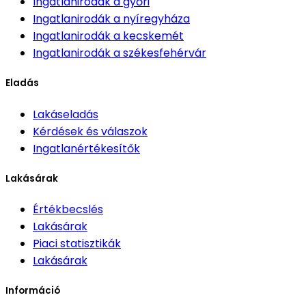
Ingatlanirodák
a győri
Ingatlanirodák
a nyíregyháza
Ingatlanirodák
a kecskemét
Ingatlanirodák
a székesfehérvár
Eladás
Lakáseladás
Kérdések és válaszok
Ingatlanértékesítők
Lakásárak
Értékbecslés
Lakásárak
Piaci statisztikák
Lakásárak
Információ