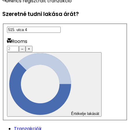
Nincs regisztrált tranzakció
Szeretné tudni lakása árát?
Rooms
–
+
Értékelje lakását
Tranzakciók