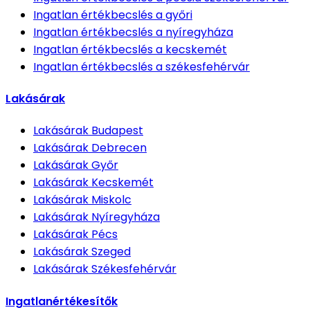
Ingatlan értékbecslés
a győri
Ingatlan értékbecslés
a nyíregyháza
Ingatlan értékbecslés
a kecskemét
Ingatlan értékbecslés
a székesfehérvár
Lakásárak
Lakásárak
Budapest
Lakásárak
Debrecen
Lakásárak
Győr
Lakásárak
Kecskemét
Lakásárak
Miskolc
Lakásárak
Nyíregyháza
Lakásárak
Pécs
Lakásárak
Szeged
Lakásárak
Székesfehérvár
Ingatlanértékesítők