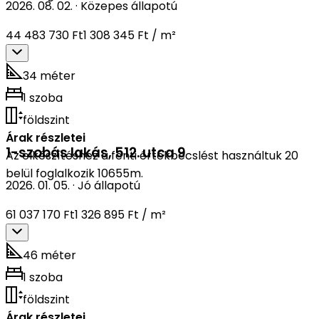
2026. 08. 02.
·
Közepes állapotú
44 483 730 Ft
1 308 345 Ft / m²
34 méter
1 szoba
földszint
Árak részletei
1-szobás lakás
,
512. utca 9
Az elkészítéshez a fenti értékbecslést használtuk 20
belül foglalkozik 10655m.
2026. 01. 05.
·
Jó állapotú
61 037 170 Ft
1 326 895 Ft / m²
46 méter
1 szoba
földszint
Árak részletei