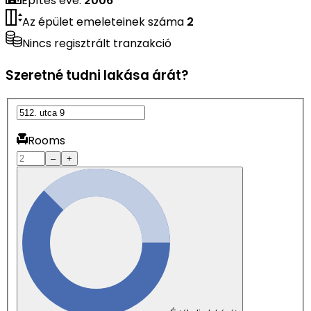
Építés éve
:
2006
Az épület emeleteinek száma
2
Nincs regisztrált tranzakció
Szeretné tudni lakása árát?
Rooms
–
+