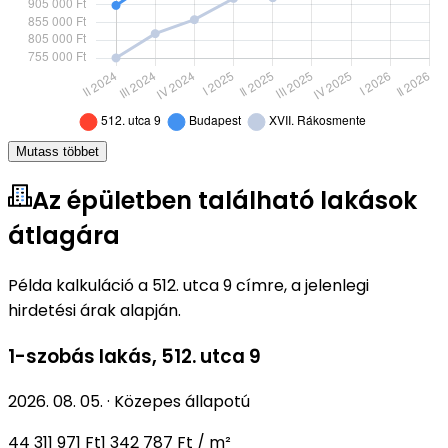
Mutass többet
Az épületben található lakások
átlagára
Példa kalkuláció a 512. utca 9 címre, a jelenlegi
hirdetési árak alapján.
1-szobás lakás
,
512. utca 9
2026. 08. 05.
·
Közepes állapotú
44 311 971 Ft
1 342 787 Ft / m²