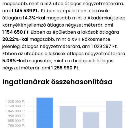
magasabb, mint a 512. utca átlagos négyzetméterára,
ami
1 145 539 Ft.
. Ebben az épületben a lakások
átlagára
14.3%-kal
magasabb mint a Akadémiaújtelep
környékén jellemző átlagos négyzetméterár, ami
1 154 650 Ft
. Ebben az épületben a lakások átlagára
28.22%-kal
magasabb, mint a XVII. Rákosmente
jelenlegi átlagos négyzetméterára, ami 1 029 297 Ft.
Ebben az utcában a lakások átlagos négyzetméterára
5.08%-kal
magasabb, mint a a budapesti átlagos
négyzetméterár, ami
1 255 990 Ft
.
Ingatlanárak összehasonlítása