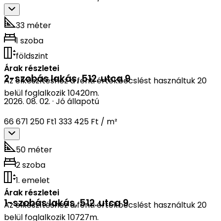
33 méter
1 szoba
földszint
Árak részletei
2-szobás lakás
,
512. utca 9
Az elkészítéshez a fenti értékbecslést használtuk 20
belül foglalkozik 10420m.
2026. 08. 02.
·
Jó állapotú
66 671 250 Ft
1 333 425 Ft / m²
50 méter
2 szoba
1. emelet
Árak részletei
1-szobás lakás
,
512. utca 9
Az elkészítéshez a fenti értékbecslést használtuk 20
belül foglalkozik 10727m.