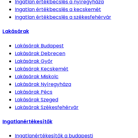
Ingatlan értékbecslés
a nyíregyháza
Ingatlan értékbecslés
a kecskemét
Ingatlan értékbecslés
a székesfehérvár
Lakásárak
Lakásárak
Budapest
Lakásárak
Debrecen
Lakásárak
Győr
Lakásárak
Kecskemét
Lakásárak
Miskolc
Lakásárak
Nyíregyháza
Lakásárak
Pécs
Lakásárak
Szeged
Lakásárak
Székesfehérvár
Ingatlanértékesítők
Ingatlanértékesítők
a budapesti