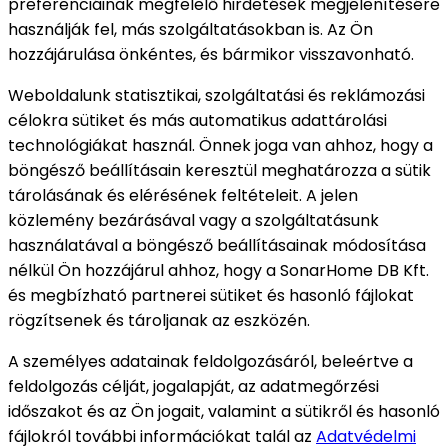
preferenciáinak megfelelő hirdetések megjelenítésére
használják fel, más szolgáltatásokban is. Az Ön
hozzájárulása önkéntes, és bármikor visszavonható.
Weboldalunk statisztikai, szolgáltatási és reklámozási
célokra sütiket és más automatikus adattárolási
technológiákat használ. Önnek joga van ahhoz, hogy a
böngésző beállításain keresztül meghatározza a sütik
tárolásának és elérésének feltételeit. A jelen
közlemény bezárásával vagy a szolgáltatásunk
használatával a böngésző beállításainak módosítása
nélkül Ön hozzájárul ahhoz, hogy a SonarHome DB Kft.
és megbízható partnerei sütiket és hasonló fájlokat
rögzítsenek és tároljanak az eszközén.
A személyes adatainak feldolgozásáról, beleértve a
feldolgozás célját, jogalapját, az adatmegőrzési
időszakot és az Ön jogait, valamint a sütikről és hasonló
fájlokról további információkat talál az
Adatvédelmi