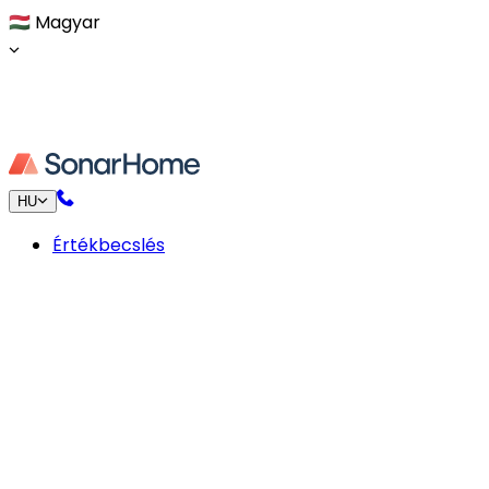
🇭🇺
Magyar
HU
Értékbecslés