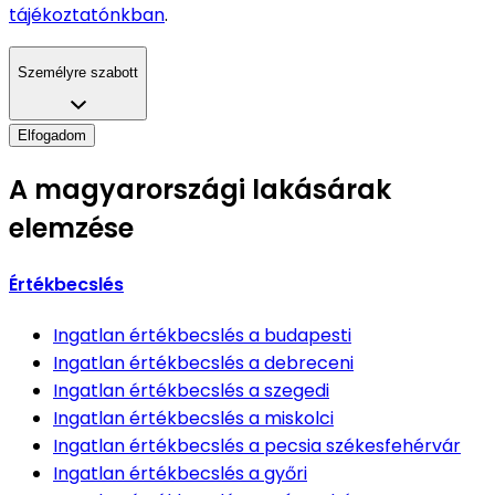
tájékoztatónkban
.
Személyre szabott
Elfogadom
A magyarországi lakásárak
elemzése
Értékbecslés
Ingatlan értékbecslés
a budapesti
Ingatlan értékbecslés
a debreceni
Ingatlan értékbecslés
a szegedi
Ingatlan értékbecslés
a miskolci
Ingatlan értékbecslés
a pecsia székesfehérvár
Ingatlan értékbecslés
a győri