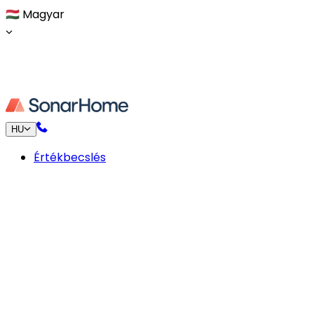
🇭🇺
Magyar
HU
Értékbecslés