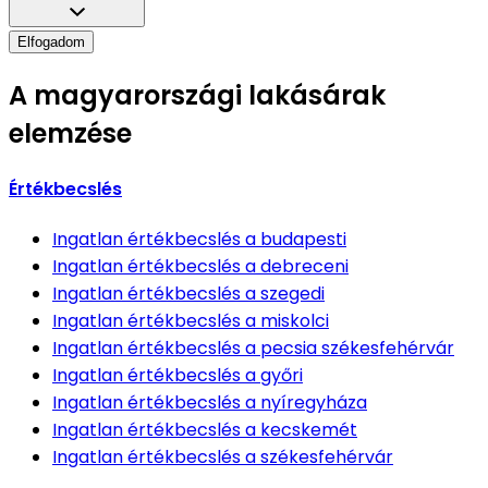
Elfogadom
A magyarországi lakásárak
elemzése
Értékbecslés
Ingatlan értékbecslés
a budapesti
Ingatlan értékbecslés
a debreceni
Ingatlan értékbecslés
a szegedi
Ingatlan értékbecslés
a miskolci
Ingatlan értékbecslés
a pecsia székesfehérvár
Ingatlan értékbecslés
a győri
Ingatlan értékbecslés
a nyíregyháza
Ingatlan értékbecslés
a kecskemét
Ingatlan értékbecslés
a székesfehérvár