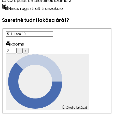
Az épület emeleteinek száma
2
Nincs regisztrált tranzakció
Szeretné tudni lakása árát?
Rooms
–
+
Értékelje lakását