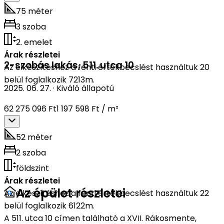
75 méter
3 szoba
2. emelet
Árak részletei
2-szobás lakás
,
511. utca 10
Az elkészítéshez a fenti értékbecslést használtuk 20
belül foglalkozik 7213m.
2025. 06. 27.
·
Kiváló állapotú
62 275 096 Ft
1 197 598 Ft / m²
52 méter
2 szoba
földszint
Árak részletei
Az épület részletei
Az elkészítéshez a fenti értékbecslést használtuk 22
belül foglalkozik 6122m.
A 511. utca 10 címen található a XVII. Rákosmente,