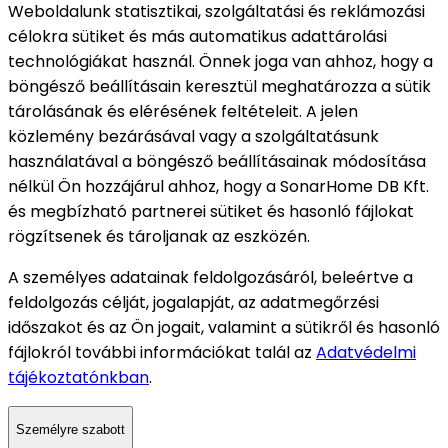
Weboldalunk statisztikai, szolgáltatási és reklámozási
célokra sütiket és más automatikus adattárolási
technológiákat használ. Önnek joga van ahhoz, hogy a
böngésző beállításain keresztül meghatározza a sütik
tárolásának és elérésének feltételeit. A jelen
közlemény bezárásával vagy a szolgáltatásunk
használatával a böngésző beállításainak módosítása
nélkül Ön hozzájárul ahhoz, hogy a SonarHome DB Kft.
és megbízható partnerei sütiket és hasonló fájlokat
rögzítsenek és tároljanak az eszközén.
A személyes adatainak feldolgozásáról, beleértve a
feldolgozás célját, jogalapját, az adatmegőrzési
időszakot és az Ön jogait, valamint a sütikről és hasonló
fájlokról további információkat talál az
Adatvédelmi
tájékoztatónkban
.
Személyre szabott