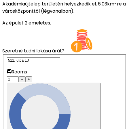
Akadémiaújtelep területén helyezkedik el, 6.03km-re a
városközponttól (légvonalban).
Az épület 2 emeletes.
Szeretné tudni lakása árát?
Rooms
–
+