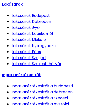
Lakásárak
Lakásárak
Budapest
Lakásárak
Debrecen
Lakásárak
Győr
Lakásárak
Kecskemét
Lakásárak
Miskolc
Lakásárak
Nyíregyháza
Lakásárak
Pécs
Lakásárak
Szeged
Lakásárak
Székesfehérvár
Ingatlanértékesítők
Ingatlanértékesítők
a budapesti
Ingatlanértékesítők
a debreceni
Ingatlanértékesítők
a szegedi
Ingatlanértékesítők
a miskolci