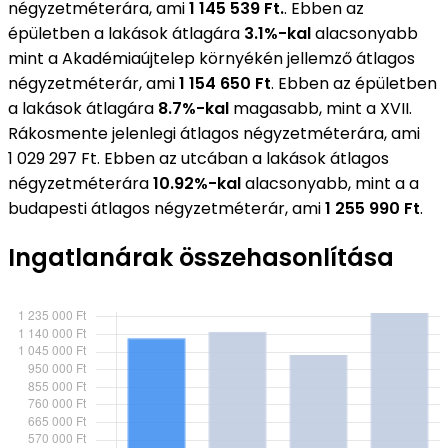
négyzetméterára, ami
1 145 539 Ft.
. Ebben az
épületben a lakások átlagára
3.1%-kal
alacsonyabb
mint a Akadémiaújtelep környékén jellemző átlagos
négyzetméterár, ami
1 154 650 Ft
. Ebben az épületben
a lakások átlagára
8.7%-kal
magasabb, mint a XVII.
Rákosmente jelenlegi átlagos négyzetméterára, ami
1 029 297 Ft. Ebben az utcában a lakások átlagos
négyzetméterára
10.92%-kal
alacsonyabb, mint a a
budapesti átlagos négyzetméterár, ami
1 255 990 Ft
.
Ingatlanárak összehasonlítása