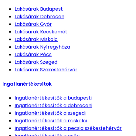
Lakásárak
Budapest
Lakásárak
Debrecen
Lakásárak
Győr
Lakásárak
Kecskemét
Lakásárak
Miskolc
Lakásárak
Nyíregyháza
Lakásárak
Pécs
Lakásárak
Szeged
Lakásárak
Székesfehérvár
Ingatlanértékesítők
Ingatlanértékesítők
a budapesti
Ingatlanértékesítők
a debreceni
Ingatlanértékesítők
a szegedi
Ingatlanértékesítők
a miskolci
Ingatlanértékesítők
a pecsia székesfehérvár
Ingatlanértékesítők
a győri