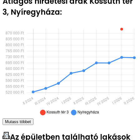
Átlagos hirdetési árak Kossuth tér
3, Nyíregyháza:
Mutass többet
Az épületben található lakások