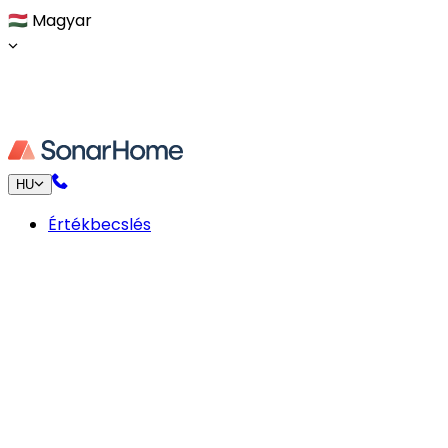
🇭🇺
Magyar
HU
Értékbecslés