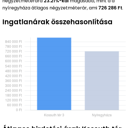
négyzetméterára
23.21%-kal
magasabb, mint a a
nyíregyháza átlagos négyzetméterár, ami
726 286 Ft
.
Ingatlanárak összehasonlítása