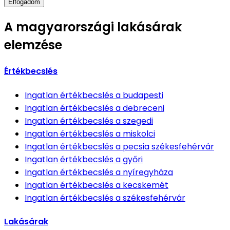
Elfogadom
A magyarországi lakásárak
elemzése
Értékbecslés
Ingatlan értékbecslés
a budapesti
Ingatlan értékbecslés
a debreceni
Ingatlan értékbecslés
a szegedi
Ingatlan értékbecslés
a miskolci
Ingatlan értékbecslés
a pecsia székesfehérvár
Ingatlan értékbecslés
a győri
Ingatlan értékbecslés
a nyíregyháza
Ingatlan értékbecslés
a kecskemét
Ingatlan értékbecslés
a székesfehérvár
Lakásárak