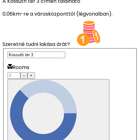
A Kossuth tér 3 címen található
0.06km-re a városközponttól (légvonalban).
Szeretné tudni lakása árát?
Rooms
–
+