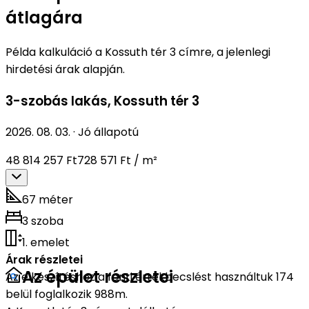
átlagára
Példa kalkuláció a Kossuth tér 3 címre, a jelenlegi
hirdetési árak alapján.
3-szobás lakás
,
Kossuth tér 3
2026. 08. 03.
·
Jó állapotú
48 814 257 Ft
728 571 Ft / m²
67 méter
3 szoba
1. emelet
Árak részletei
Az épület részletei
Az elkészítéshez a fenti értékbecslést használtuk 174
belül foglalkozik 988m.