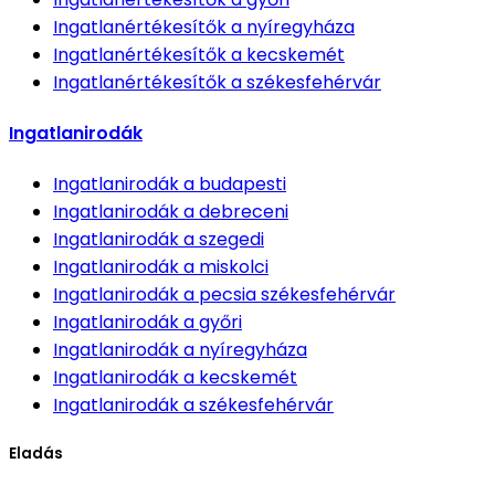
Ingatlanértékesítők
a nyíregyháza
Ingatlanértékesítők
a kecskemét
Ingatlanértékesítők
a székesfehérvár
Ingatlanirodák
Ingatlanirodák
a budapesti
Ingatlanirodák
a debreceni
Ingatlanirodák
a szegedi
Ingatlanirodák
a miskolci
Ingatlanirodák
a pecsia székesfehérvár
Ingatlanirodák
a győri
Ingatlanirodák
a nyíregyháza
Ingatlanirodák
a kecskemét
Ingatlanirodák
a székesfehérvár
Eladás