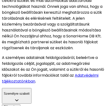
célokra sütiket és más automatikus adattárolási
technológiákat használ. Önnek joga van ahhoz, hogy a
böngésző beállításain keresztül meghatározza a sütik
tárolásának és elérésének feltételeit. A jelen
közlemény bezárásával vagy a szolgáltatásunk
használatával a böngésző beállításainak módosítása
nélkül Ön hozzájárul ahhoz, hogy a SonarHome DB Kft.
és megbízható partnerei sütiket és hasonló fájlokat
rögzítsenek és tároljanak az eszközén.
A személyes adatainak feldolgozásáról, beleértve a
feldolgozás célját, jogalapját, az adatmegőrzési
időszakot és az Ön jogait, valamint a sütikről és hasonló
fájlokról további információkat talál az
Adatvédelmi
tájékoztatónkban
.
Személyre szabott