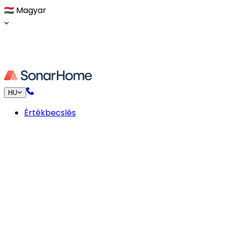
🇭🇺
Magyar
HU
Értékbecslés