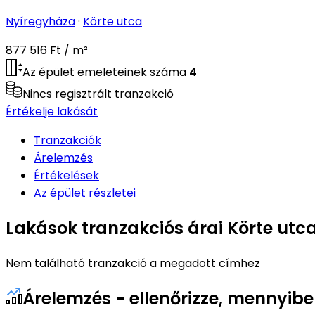
Nyíregyháza
·
Körte utca
877 516 Ft / m²
Az épület emeleteinek száma
4
Nincs regisztrált tranzakció
Értékelje lakását
Tranzakciók
Árelemzés
Értékelések
Az épület részletei
Lakások tranzakciós árai Körte utca
Nem található tranzakció a megadott címhez
Árelemzés - ellenőrizze, mennyibe