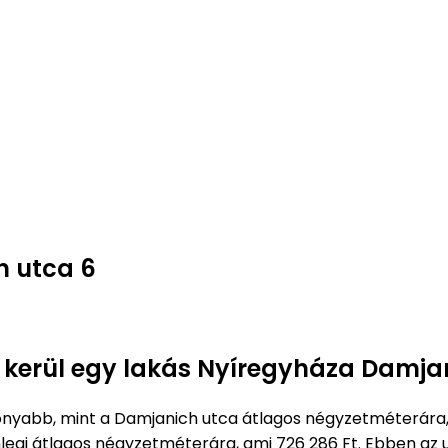
h utca 6
e kerül egy lakás Nyíregyháza Damja
nyabb, mint a Damjanich utca átlagos négyzetméterára
legi átlagos négyzetméterára, ami 726 286 Ft. Ebben az