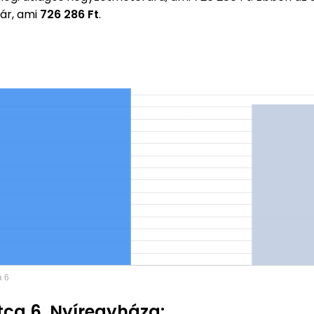
ár, ami
726 286 Ft
.
tca 6, Nyíregyháza: