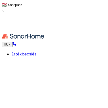
🇭🇺
Magyar
HU
Értékbecslés