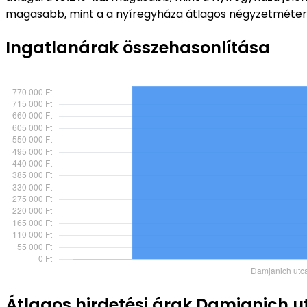
magasabb, mint a a nyíregyháza átlagos négyzetméter
Ingatlanárak összehasonlítása
Átlagos hirdetési árak Damjanich u