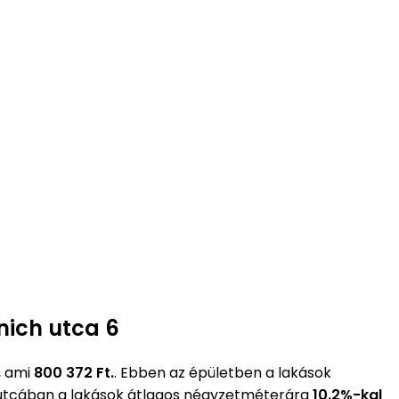
nich utca 6
, ami
800 372 Ft.
. Ebben az épületben a lakások
 utcában a lakások átlagos négyzetméterára
10.2%-kal