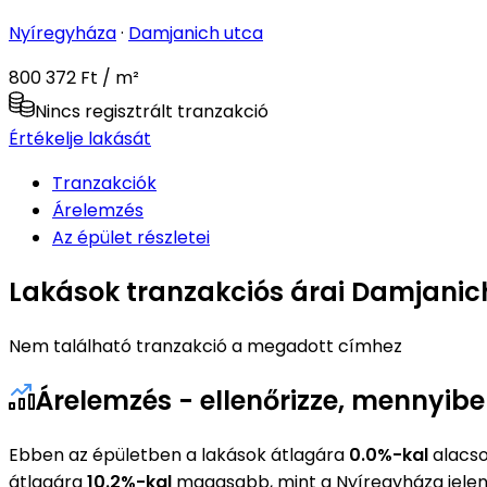
Nyíregyháza
·
Damjanich utca
800 372 Ft / m²
Nincs regisztrált tranzakció
Értékelje lakását
Tranzakciók
Árelemzés
Az épület részletei
Lakások tranzakciós árai Damjanic
Nem található tranzakció a megadott címhez
Árelemzés - ellenőrizze, mennyib
Ebben az épületben a lakások átlagára
0.0%-kal
alacso
átlagára
10.2%-kal
magasabb, mint a Nyíregyháza jelen