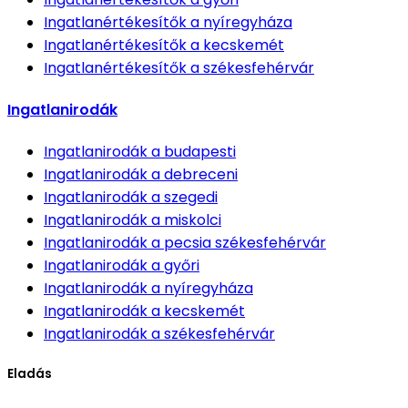
Ingatlanértékesítők
a nyíregyháza
Ingatlanértékesítők
a kecskemét
Ingatlanértékesítők
a székesfehérvár
Ingatlanirodák
Ingatlanirodák
a budapesti
Ingatlanirodák
a debreceni
Ingatlanirodák
a szegedi
Ingatlanirodák
a miskolci
Ingatlanirodák
a pecsia székesfehérvár
Ingatlanirodák
a győri
Ingatlanirodák
a nyíregyháza
Ingatlanirodák
a kecskemét
Ingatlanirodák
a székesfehérvár
Eladás