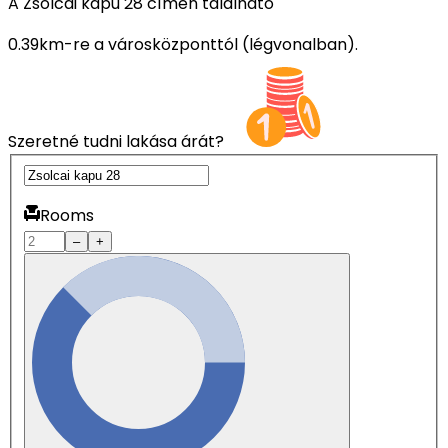
A Zsolcai kapu 28 címen található
0.39km-re a városközponttól (légvonalban).
Szeretné tudni lakása árát?
Rooms
–
+