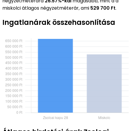
négyzetméterára
26.57%-kal
magasabb, mint a a
miskolci átlagos négyzetméterár, ami
529 700 Ft
.
Ingatlanárak összehasonlítása