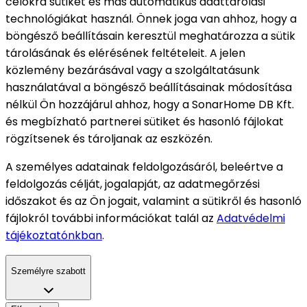
célokra sütiket és más automatikus adattárolási
technológiákat használ. Önnek joga van ahhoz, hogy a
böngésző beállításain keresztül meghatározza a sütik
tárolásának és elérésének feltételeit. A jelen
közlemény bezárásával vagy a szolgáltatásunk
használatával a böngésző beállításainak módosítása
nélkül Ön hozzájárul ahhoz, hogy a SonarHome DB Kft.
és megbízható partnerei sütiket és hasonló fájlokat
rögzítsenek és tároljanak az eszközén.
A személyes adatainak feldolgozásáról, beleértve a
feldolgozás célját, jogalapját, az adatmegőrzési
időszakot és az Ön jogait, valamint a sütikről és hasonló
fájlokról további információkat talál az
Adatvédelmi
tájékoztatónkban
.
Személyre szabott