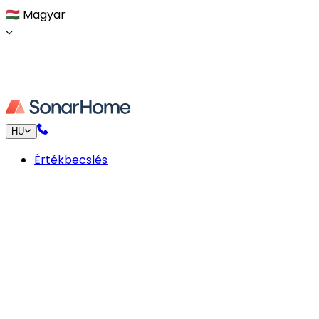
🇭🇺
Magyar
HU
Értékbecslés