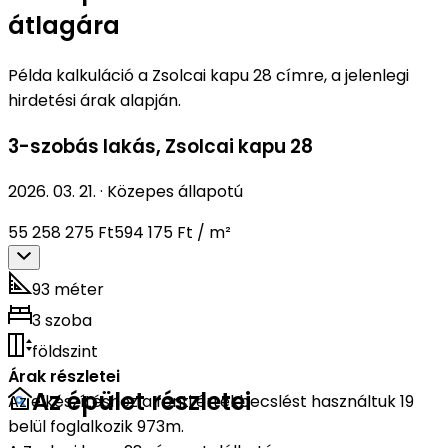
átlagára
Példa kalkuláció a Zsolcai kapu 28 címre, a jelenlegi
hirdetési árak alapján.
3-szobás lakás
,
Zsolcai kapu 28
2026. 03. 21.
·
Közepes állapotú
55 258 275 Ft
594 175 Ft / m²
93 méter
3 szoba
földszint
Árak részletei
Az épület részletei
Az elkészítéshez a fenti értékbecslést használtuk 19
belül foglalkozik 973m.