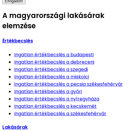
Elfogadom
A magyarországi lakásárak
elemzése
Értékbecslés
Ingatlan értékbecslés
a budapesti
Ingatlan értékbecslés
a debreceni
Ingatlan értékbecslés
a szegedi
Ingatlan értékbecslés
a miskolci
Ingatlan értékbecslés
a pecsia székesfehérvár
Ingatlan értékbecslés
a győri
Ingatlan értékbecslés
a nyíregyháza
Ingatlan értékbecslés
a kecskemét
Ingatlan értékbecslés
a székesfehérvár
Lakásárak