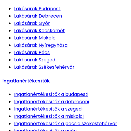
Lakásárak
Budapest
Lakásárak
Debrecen
Lakásárak
Győr
Lakásárak
Kecskemét
Lakásárak
Miskolc
Lakásárak
Nyíregyháza
Lakásárak
Pécs
Lakásárak
Szeged
Lakásárak
Székesfehérvár
Ingatlanértékesítők
Ingatlanértékesítők
a budapesti
Ingatlanértékesítők
a debreceni
Ingatlanértékesítők
a szegedi
Ingatlanértékesítők
a miskolci
Ingatlanértékesítők
a pecsia székesfehérvár
Ingatlanértékesítők
a győri