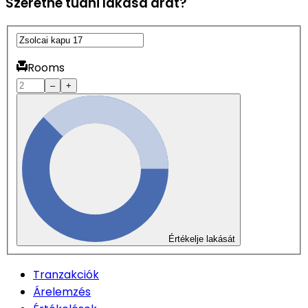
Szeretné tudni lakása árát?
Rooms
–
+
Értékelje lakását
Tranzakciók
Árelemzés