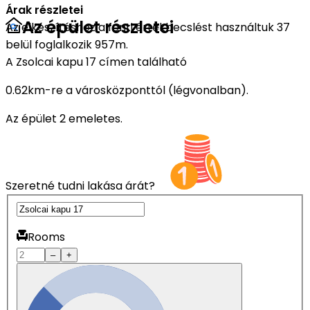
Árak részletei
Az épület részletei
Az elkészítéshez a fenti értékbecslést használtuk 37
belül foglalkozik 957m.
A Zsolcai kapu 17 címen található
0.62km-re a városközponttól (légvonalban).
Az épület 2 emeletes.
Szeretné tudni lakása árát?
Rooms
–
+