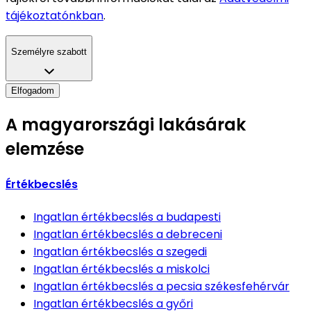
tájékoztatónkban
.
Személyre szabott
Elfogadom
A magyarországi lakásárak
elemzése
Értékbecslés
Ingatlan értékbecslés
a budapesti
Ingatlan értékbecslés
a debreceni
Ingatlan értékbecslés
a szegedi
Ingatlan értékbecslés
a miskolci
Ingatlan értékbecslés
a pecsia székesfehérvár
Ingatlan értékbecslés
a győri