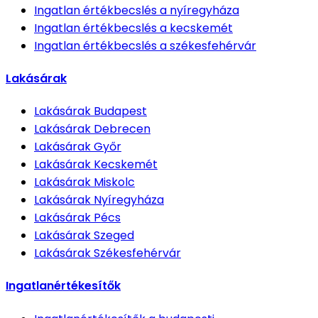
Ingatlan értékbecslés
a nyíregyháza
Ingatlan értékbecslés
a kecskemét
Ingatlan értékbecslés
a székesfehérvár
Lakásárak
Lakásárak
Budapest
Lakásárak
Debrecen
Lakásárak
Győr
Lakásárak
Kecskemét
Lakásárak
Miskolc
Lakásárak
Nyíregyháza
Lakásárak
Pécs
Lakásárak
Szeged
Lakásárak
Székesfehérvár
Ingatlanértékesítők