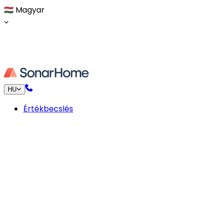
🇭🇺
Magyar
HU
Értékbecslés