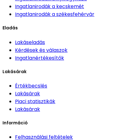
Ingatlanirodák
a kecskemét
Ingatlanirodák
a székesfehérvár
Eladás
Lakáseladás
Kérdések és válaszok
Ingatlanértékesítők
Lakásárak
Értékbecslés
Lakásárak
Piaci statisztikák
Lakásárak
Információ
Felhasználási feltételek