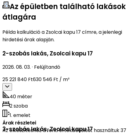
Az épületben található lakások
átlagára
Példa kalkuláció a Zsolcai kapu 17 címre, a jelenlegi
hirdetési árak alapján.
2-szobás lakás
,
Zsolcai kapu 17
2026. 08. 03.
·
Felújítandó
25 221 840 Ft
630 546 Ft / m²
40 méter
2 szoba
1. emelet
Árak részletei
3-szobás lakás
,
Zsolcai kapu 17
Az elkészítéshez a fenti értékbecslést használtuk 37