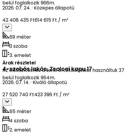
belül foglalkozik 966m.
2026. 07. 24.
·
Közepes állapotú
42 408 435 Ft
614 615 Ft / m²
69 méter
3 szoba
3. emelet
Árak részletei
4-szobás lakás
,
Zsolcai kapu 17
Az elkészítéshez a fenti értékbecslést használtuk 37
belül foglalkozik 964m.
2026. 07. 14.
·
Kiváló állapotú
27 520 740 Ft
423 396 Ft / m²
65 méter
4 szoba
2. emelet