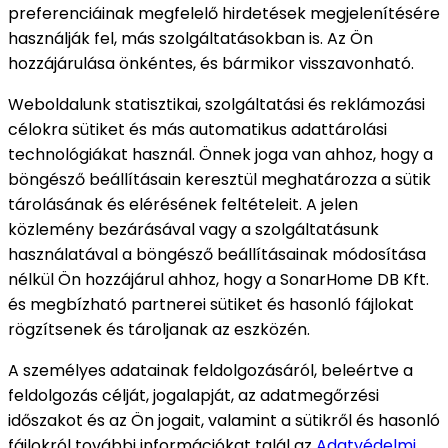
preferenciáinak megfelelő hirdetések megjelenítésére
használják fel, más szolgáltatásokban is. Az Ön
hozzájárulása önkéntes, és bármikor visszavonható.
Weboldalunk statisztikai, szolgáltatási és reklámozási
célokra sütiket és más automatikus adattárolási
technológiákat használ. Önnek joga van ahhoz, hogy a
böngésző beállításain keresztül meghatározza a sütik
tárolásának és elérésének feltételeit. A jelen
közlemény bezárásával vagy a szolgáltatásunk
használatával a böngésző beállításainak módosítása
nélkül Ön hozzájárul ahhoz, hogy a SonarHome DB Kft.
és megbízható partnerei sütiket és hasonló fájlokat
rögzítsenek és tároljanak az eszközén.
A személyes adatainak feldolgozásáról, beleértve a
feldolgozás célját, jogalapját, az adatmegőrzési
időszakot és az Ön jogait, valamint a sütikről és hasonló
fájlokról további információkat talál az
Adatvédelmi