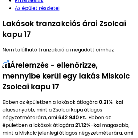
Értékelések
Az épület részletei
Lakások tranzakciós árai Zsolcai
kapu 17
Nem található tranzakció a megadott címhez
Árelemzés - ellenőrizze,
mennyibe kerül egy lakás Miskolc
Zsolcai kapu 17
Ebben az épületben a lakások átlagára
0.21%-kal
alacsonyabb, mint a Zsolcai kapu átlagos
négyzetméterára, ami
642 940 Ft.
. Ebben az
épületben a lakások átlagára
21.12%-kal
magasabb,
mint a Miskolc jelenlegi átlagos négyzetméterára, ami