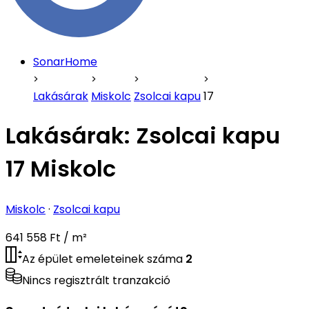
SonarHome
Lakásárak
Miskolc
Zsolcai kapu
17
Lakásárak:
Zsolcai kapu
17 Miskolc
Miskolc
·
Zsolcai kapu
641 558 Ft / m²
Az épület emeleteinek száma
2
Nincs regisztrált tranzakció