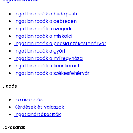
Ingatlanirodák
a budapesti
Ingatlanirodák
a debreceni
Ingatlanirodák
a szegedi
Ingatlanirodák
a miskolci
Ingatlanirodák
a pecsia székesfehérvár
Ingatlanirodák
a győri
Ingatlanirodák
a nyíregyháza
Ingatlanirodák
a kecskemét
Ingatlanirodák
a székesfehérvár
Eladás
Lakáseladás
Kérdések és válaszok
Ingatlanértékesítők
Lakásárak