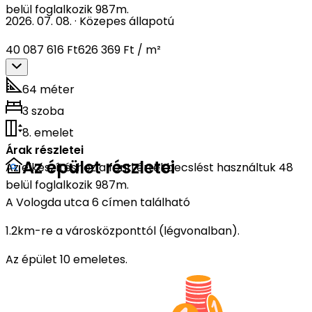
belül foglalkozik 987m.
2026. 07. 08.
·
Közepes állapotú
40 087 616 Ft
626 369 Ft / m²
64 méter
3 szoba
8. emelet
Árak részletei
Az épület részletei
Az elkészítéshez a fenti értékbecslést használtuk 48
belül foglalkozik 987m.
A Vologda utca 6 címen található
1.2km-re a városközponttól (légvonalban).
Az épület 10 emeletes.