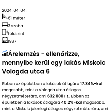
2024. 04. 04.
61 méter
3 szoba
földszint
1987
Árelemzés - ellenőrizze,
mennyibe kerül egy lakás Miskolc
Vologda utca 6
Ebben az épületben a lakások átlagára
17.34%-kal
magasabb, mint a Vologda utca átlagos
négyzetméterára, ami
632 888 Ft.
. Ebben az
épületben a lakások átlagára
40.2%-kal
magasabb,
mint a Miskolc jelenlegi átlagos négyzetméterára, ami