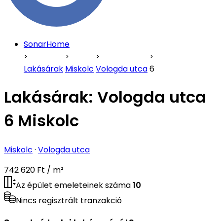
SonarHome
Lakásárak
Miskolc
Vologda utca
6
Lakásárak:
Vologda utca
6 Miskolc
Miskolc
·
Vologda utca
742 620 Ft / m²
Az épület emeleteinek száma
10
Nincs regisztrált tranzakció