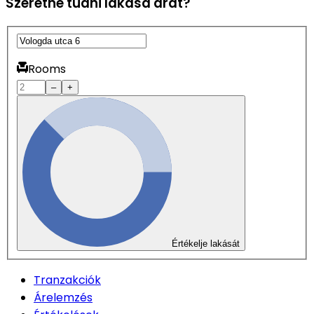
Szeretné tudni lakása árát?
Rooms
–
+
Értékelje lakását
Tranzakciók
Árelemzés