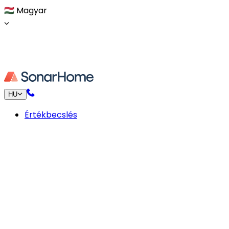
🇭🇺
Magyar
HU
Értékbecslés