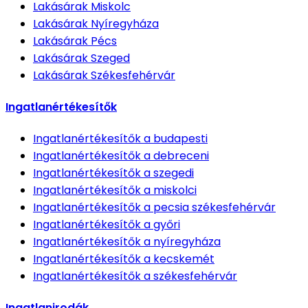
Lakásárak
Miskolc
Lakásárak
Nyíregyháza
Lakásárak
Pécs
Lakásárak
Szeged
Lakásárak
Székesfehérvár
Ingatlanértékesítők
Ingatlanértékesítők
a budapesti
Ingatlanértékesítők
a debreceni
Ingatlanértékesítők
a szegedi
Ingatlanértékesítők
a miskolci
Ingatlanértékesítők
a pecsia székesfehérvár
Ingatlanértékesítők
a győri
Ingatlanértékesítők
a nyíregyháza
Ingatlanértékesítők
a kecskemét
Ingatlanértékesítők
a székesfehérvár
Ingatlanirodák