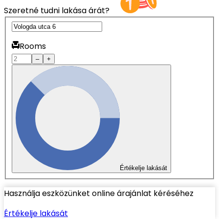
Szeretné tudni lakása árát?
Rooms
–
+
Értékelje lakását
Használja eszközünket online árajánlat kéréséhez
Értékelje lakását