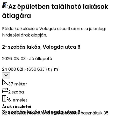
Az épületben található lakások
átlagára
Példa kalkuláció a Vologda utca 6 címre, a jelenlegi
hirdetési árak alapján.
2-szobás lakás
,
Vologda utca 6
2026. 08. 03.
·
Jó állapotú
24 080 821 Ft
650 833 Ft / m²
37 méter
2 szoba
6. emelet
Árak részletei
3-szobás lakás
,
Vologda utca 6
Az elkészítéshez a fenti értékbecslést használtuk 35