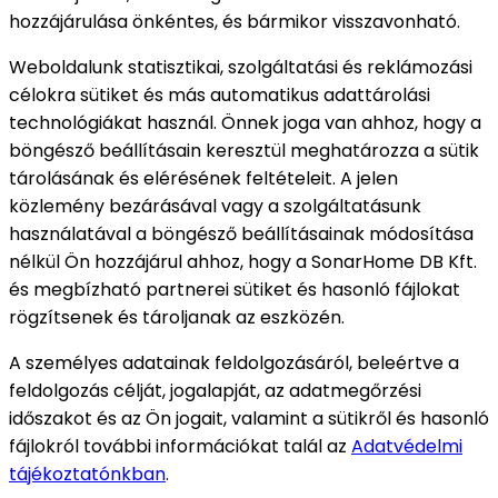
hozzájárulása önkéntes, és bármikor visszavonható.
Weboldalunk statisztikai, szolgáltatási és reklámozási
célokra sütiket és más automatikus adattárolási
technológiákat használ. Önnek joga van ahhoz, hogy a
böngésző beállításain keresztül meghatározza a sütik
tárolásának és elérésének feltételeit. A jelen
közlemény bezárásával vagy a szolgáltatásunk
használatával a böngésző beállításainak módosítása
nélkül Ön hozzájárul ahhoz, hogy a SonarHome DB Kft.
és megbízható partnerei sütiket és hasonló fájlokat
rögzítsenek és tároljanak az eszközén.
A személyes adatainak feldolgozásáról, beleértve a
feldolgozás célját, jogalapját, az adatmegőrzési
időszakot és az Ön jogait, valamint a sütikről és hasonló
fájlokról további információkat talál az
Adatvédelmi
tájékoztatónkban
.