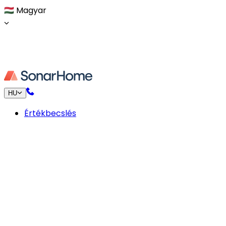
🇭🇺
Magyar
HU
Értékbecslés