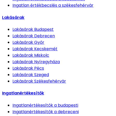
Ingatlan értékbecslés
a székesfehérvár
Lakásárak
Lakásárak
Budapest
Lakásárak
Debrecen
Lakásárak
Győr
Lakásárak
Kecskemét
Lakásárak
Miskolc
Lakásárak
Nyíregyháza
Lakásárak
Pécs
Lakásárak
Szeged
Lakásárak
Székesfehérvár
Ingatlanértékesítők
Ingatlanértékesítők
a budapesti
Ingatlanértékesítők
a debreceni