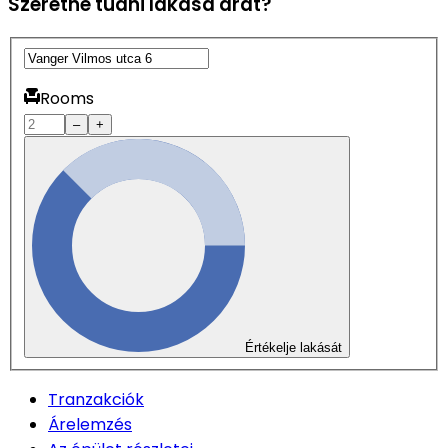
Szeretné tudni lakása árát?
Rooms
–
+
Értékelje lakását
Tranzakciók
Árelemzés