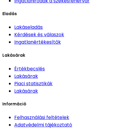
Ingatlanirodák
a székesfehérvár
Eladás
Lakáseladás
Kérdések és válaszok
Ingatlanértékesítők
Lakásárak
Értékbecslés
Lakásárak
Piaci statisztikák
Lakásárak
Információ
Felhasználási feltételek
Adatvédelmi tájékoztató