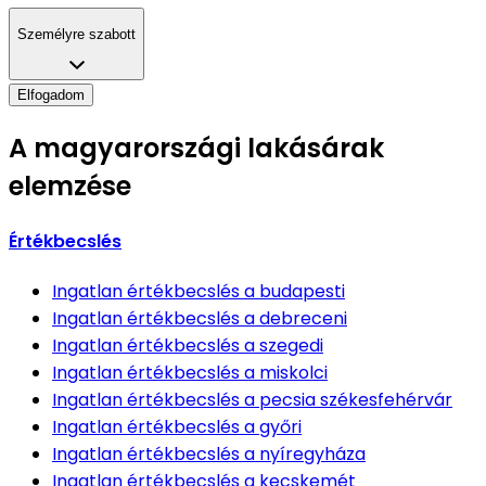
Személyre szabott
Elfogadom
A magyarországi lakásárak
elemzése
Értékbecslés
Ingatlan értékbecslés
a budapesti
Ingatlan értékbecslés
a debreceni
Ingatlan értékbecslés
a szegedi
Ingatlan értékbecslés
a miskolci
Ingatlan értékbecslés
a pecsia székesfehérvár
Ingatlan értékbecslés
a győri
Ingatlan értékbecslés
a nyíregyháza
Ingatlan értékbecslés
a kecskemét