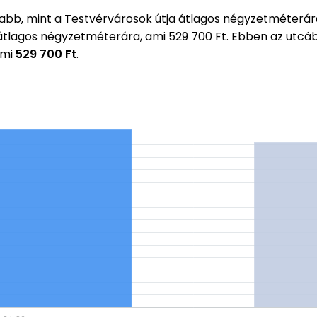
b, mint a Testvérvárosok útja átlagos négyzetméterár
 átlagos négyzetméterára, ami 529 700 Ft. Ebben az utc
ami
529 700 Ft
.