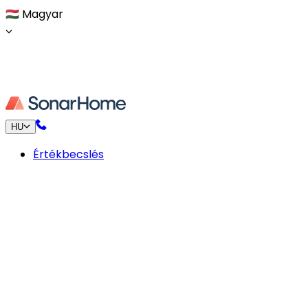
🇭🇺
Magyar
HU
Értékbecslés