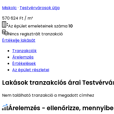
Miskolc
·
Testvérvárosok útja
570 624 Ft / m²
Az épület emeleteinek száma
10
Nincs regisztrált tranzakció
Értékelje lakását
Tranzakciók
Árelemzés
Értékelések
Az épület részletei
Lakások tranzakciós árai Testvérvá
Nem található tranzakció a megadott címhez
Árelemzés - ellenőrizze, mennyibe