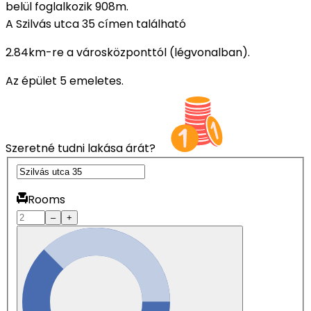
belül foglalkozik 908m.
A Szilvás utca 35 címen található
2.84km-re a városközponttól (légvonalban).
Az épület 5 emeletes.
Szeretné tudni lakása árát?
Rooms
–
+