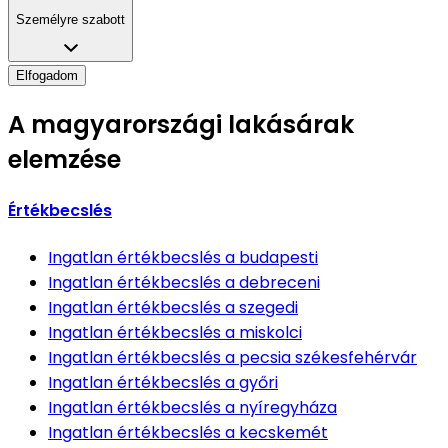
Személyre szabott
Elfogadom
A magyarországi lakásárak
elemzése
Értékbecslés
Ingatlan értékbecslés
a budapesti
Ingatlan értékbecslés
a debreceni
Ingatlan értékbecslés
a szegedi
Ingatlan értékbecslés
a miskolci
Ingatlan értékbecslés
a pecsia székesfehérvár
Ingatlan értékbecslés
a győri
Ingatlan értékbecslés
a nyíregyháza
Ingatlan értékbecslés
a kecskemét