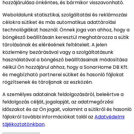
hozzájárulása önkéntes, és bármikor visszavonható.
Weboldalunk statisztikai, szolgáltatási és reklámozási
célokra sütiket és más automatikus adattárolási
technológiákat használ. Önnek joga van ahhoz, hogy a
böngésző beállításain keresztül meghatározza a sütik
tárolásának és elérésének feltételeit. A jelen
közlemény bezárásával vagy a szolgáltatásunk
használatával a böngésző beállításainak módosítása
nélkül Ön hozzájárul ahhoz, hogy a SonarHome DB Kft.
és megbízható partnerei sütiket és hasonló fájlokat
rögzítsenek és tároljanak az eszközén.
A személyes adatainak feldolgozásáról, beleértve a
feldolgozás célját, jogalapját, az adatmegőrzési
időszakot és az Ön jogait, valamint a sütikről és hasonló
fájlokról további információkat talál az
Adatvédelmi
tájékoztatónkban
.