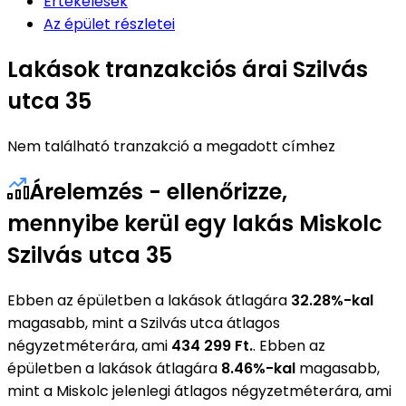
Értékelések
Az épület részletei
Lakások tranzakciós árai Szilvás
utca 35
Nem található tranzakció a megadott címhez
Árelemzés - ellenőrizze,
mennyibe kerül egy lakás Miskolc
Szilvás utca 35
Ebben az épületben a lakások átlagára
32.28%-kal
magasabb, mint a Szilvás utca átlagos
négyzetméterára, ami
434 299 Ft.
. Ebben az
épületben a lakások átlagára
8.46%-kal
magasabb,
mint a Miskolc jelenlegi átlagos négyzetméterára, ami