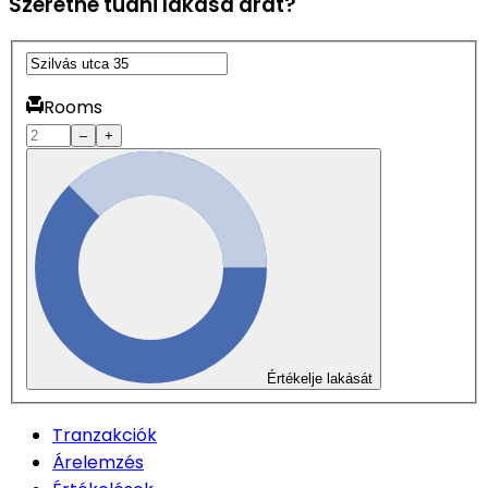
Szeretné tudni lakása árát?
Rooms
–
+
Értékelje lakását
Tranzakciók
Árelemzés