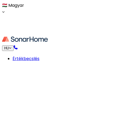
🇭🇺
Magyar
HU
Értékbecslés