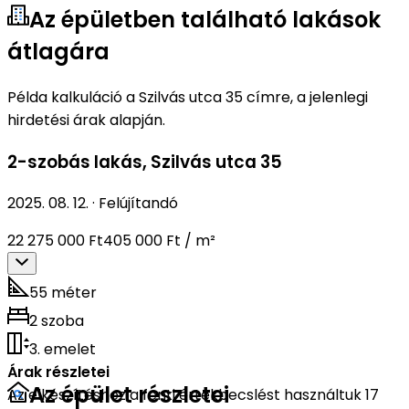
Az épületben található lakások
átlagára
Példa kalkuláció a Szilvás utca 35 címre, a jelenlegi
hirdetési árak alapján.
2-szobás lakás
,
Szilvás utca 35
2025. 08. 12.
·
Felújítandó
22 275 000 Ft
405 000 Ft / m²
55 méter
2 szoba
3. emelet
Árak részletei
Az épület részletei
Az elkészítéshez a fenti értékbecslést használtuk 17