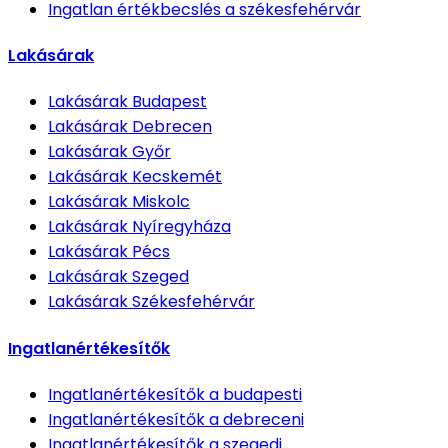
Ingatlan értékbecslés
a székesfehérvár
Lakásárak
Lakásárak
Budapest
Lakásárak
Debrecen
Lakásárak
Győr
Lakásárak
Kecskemét
Lakásárak
Miskolc
Lakásárak
Nyíregyháza
Lakásárak
Pécs
Lakásárak
Szeged
Lakásárak
Székesfehérvár
Ingatlanértékesítők
Ingatlanértékesítők
a budapesti
Ingatlanértékesítők
a debreceni
Ingatlanértékesítők
a szegedi