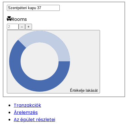
Rooms
–
+
Értékelje lakását
Tranzakciók
Árelemzés
Az épület részletei