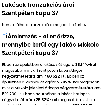
Lakások tranzakciós árai
Szentpéteri kapu 37
Nem található tranzakció a megadott címhez
Árelemzés - ellenőrizze,
mennyibe kerül egy lakás Miskolc
Szentpéteri kapu 37
Ebben az épületben a lakások átlagára
38.14%-kal
magasabb, mint a Szentpéteri kapu átlagos
négyzetméterára, ami
480 522 Ft.
. Ebben az
épületben a lakások átlagára
25.32%-kal
magasabb,
mint a Miskolc jelenlegi átlagos négyzetméterára, ami
529 700 Ft. Ebben az utcában a lakások átlagos
négyzetméterára
25.32%-kal
magasabb, mint a a