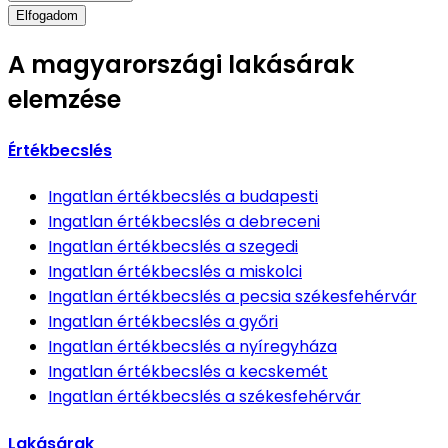
Elfogadom
A magyarországi lakásárak
elemzése
Értékbecslés
Ingatlan értékbecslés
a budapesti
Ingatlan értékbecslés
a debreceni
Ingatlan értékbecslés
a szegedi
Ingatlan értékbecslés
a miskolci
Ingatlan értékbecslés
a pecsia székesfehérvár
Ingatlan értékbecslés
a győri
Ingatlan értékbecslés
a nyíregyháza
Ingatlan értékbecslés
a kecskemét
Ingatlan értékbecslés
a székesfehérvár
Lakásárak