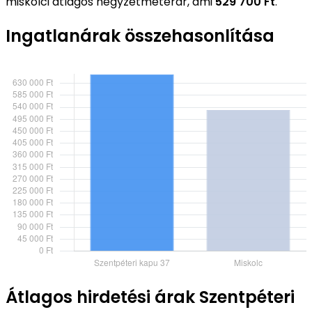
miskolci átlagos négyzetméterár, ami
529 700 Ft
.
Ingatlanárak összehasonlítása
Átlagos hirdetési árak Szentpéteri