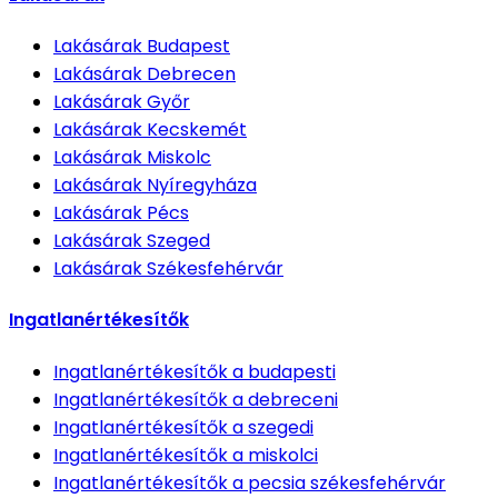
Lakásárak
Budapest
Lakásárak
Debrecen
Lakásárak
Győr
Lakásárak
Kecskemét
Lakásárak
Miskolc
Lakásárak
Nyíregyháza
Lakásárak
Pécs
Lakásárak
Szeged
Lakásárak
Székesfehérvár
Ingatlanértékesítők
Ingatlanértékesítők
a budapesti
Ingatlanértékesítők
a debreceni
Ingatlanértékesítők
a szegedi
Ingatlanértékesítők
a miskolci
Ingatlanértékesítők
a pecsia székesfehérvár