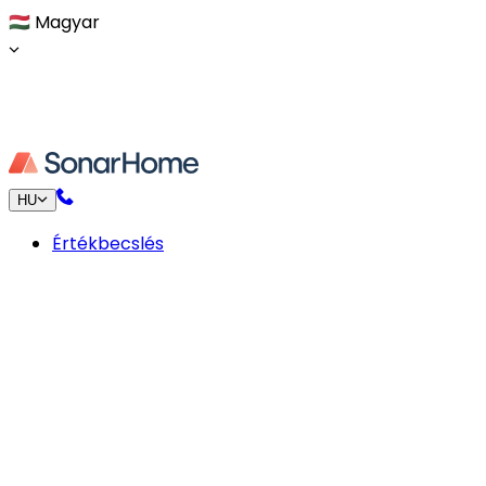
🇭🇺
Magyar
HU
Értékbecslés