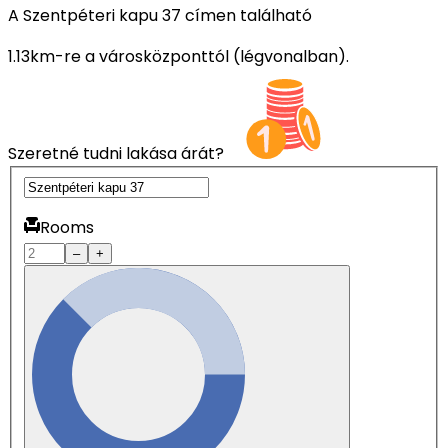
A Szentpéteri kapu 37 címen található
1.13km-re a városközponttól (légvonalban).
Szeretné tudni lakása árát?
Rooms
–
+