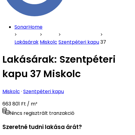
SonarHome
Lakásárak
Miskolc
Szentpéteri kapu
37
Lakásárak:
Szentpéteri
kapu 37 Miskolc
Miskolc
·
Szentpéteri kapu
663 801 Ft / m²
Nincs regisztrált tranzakció
Szeretné tudni lakása árát?