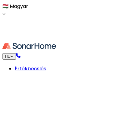
🇭🇺
Magyar
HU
Értékbecslés