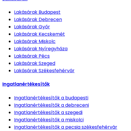
Lakásárak
Budapest
Lakásárak
Debrecen
Lakásárak
Győr
Lakásárak
Kecskemét
Lakásárak
Miskolc
Lakásárak
Nyíregyháza
Lakásárak
Pécs
Lakásárak
Szeged
Lakásárak
Székesfehérvár
Ingatlanértékesítők
Ingatlanértékesítők
a budapesti
Ingatlanértékesítők
a debreceni
Ingatlanértékesítők
a szegedi
Ingatlanértékesítők
a miskolci
Ingatlanértékesítők
a pecsia székesfehérvár