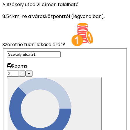
A Székely utca 21 címen található
8.54km-re a városközponttól (légvonalban).
Szeretné tudni lakása árát?
Rooms
–
+