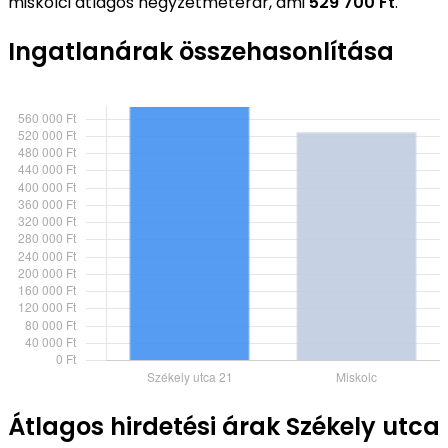
miskolci átlagos négyzetméterár, ami
529 700 Ft
.
Ingatlanárak összehasonlítása
Átlagos hirdetési árak Székely utca