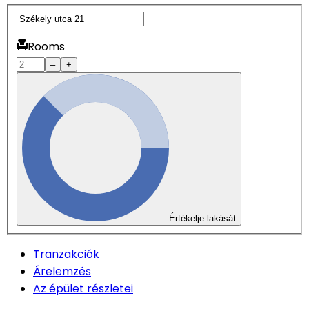
Rooms
–
+
Értékelje lakását
Tranzakciók
Árelemzés
Az épület részletei