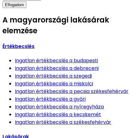
Elfogadom
A magyarországi lakásárak
elemzése
Értékbecslés
Ingatlan értékbecslés
a budapesti
Ingatlan értékbecslés
a debreceni
Ingatlan értékbecslés
a szegedi
Ingatlan értékbecslés
a miskolci
Ingatlan értékbecslés
a pecsia székesfehérvár
Ingatlan értékbecslés
a győri
Ingatlan értékbecslés
a nyíregyháza
Ingatlan értékbecslés
a kecskemét
Ingatlan értékbecslés
a székesfehérvár
Lakásárak