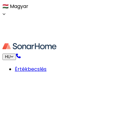
🇭🇺
Magyar
HU
Értékbecslés