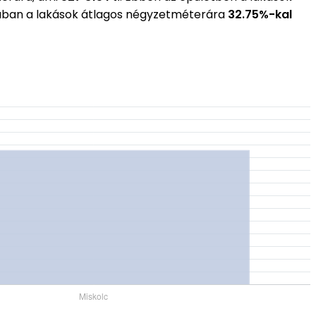
cában a lakások átlagos négyzetméterára
32.75%-kal