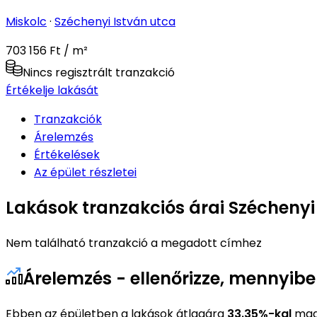
Miskolc
·
Széchenyi István utca
703 156 Ft / m²
Nincs regisztrált tranzakció
Értékelje lakását
Tranzakciók
Árelemzés
Értékelések
Az épület részletei
Lakások tranzakciós árai Széchenyi
Nem található tranzakció a megadott címhez
Árelemzés - ellenőrizze, mennyibe
Ebben az épületben a lakások átlagára
33.35%-kal
maga