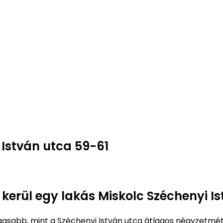
 István utca 59-61
 kerül egy lakás Miskolc Széchenyi I
sabb, mint a Széchenyi István utca átlagos négyzetmé