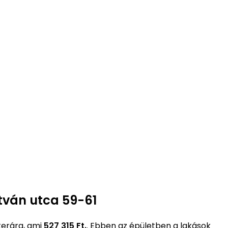
stván utca 59-61
terára, ami
527 315 Ft.
. Ebben az épületben a lakások