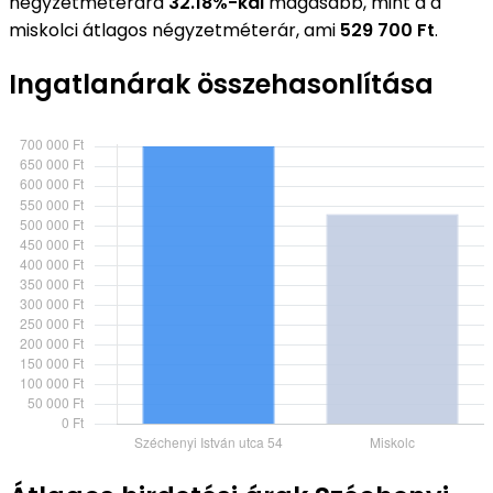
négyzetméterára
32.18%-kal
magasabb, mint a a
miskolci átlagos négyzetméterár, ami
529 700 Ft
.
Ingatlanárak összehasonlítása