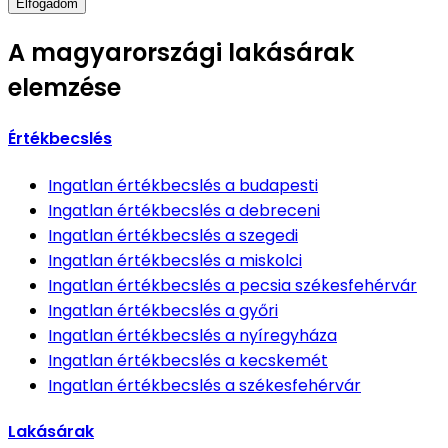
Elfogadom
A magyarországi lakásárak
elemzése
Értékbecslés
Ingatlan értékbecslés
a budapesti
Ingatlan értékbecslés
a debreceni
Ingatlan értékbecslés
a szegedi
Ingatlan értékbecslés
a miskolci
Ingatlan értékbecslés
a pecsia székesfehérvár
Ingatlan értékbecslés
a győri
Ingatlan értékbecslés
a nyíregyháza
Ingatlan értékbecslés
a kecskemét
Ingatlan értékbecslés
a székesfehérvár
Lakásárak