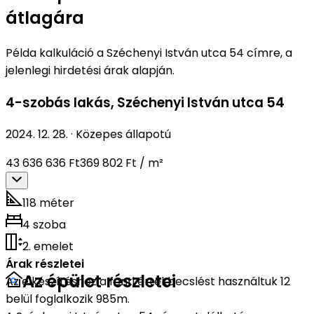
átlagára
Példa kalkuláció a Széchenyi István utca 54 címre, a
jelenlegi hirdetési árak alapján.
4-szobás lakás
,
Széchenyi István utca 54
2024. 12. 28.
·
Közepes állapotú
43 636 636 Ft
369 802 Ft / m²
118 méter
4 szoba
2. emelet
Árak részletei
Az épület részletei
Az elkészítéshez a fenti értékbecslést használtuk 12
belül foglalkozik 985m.