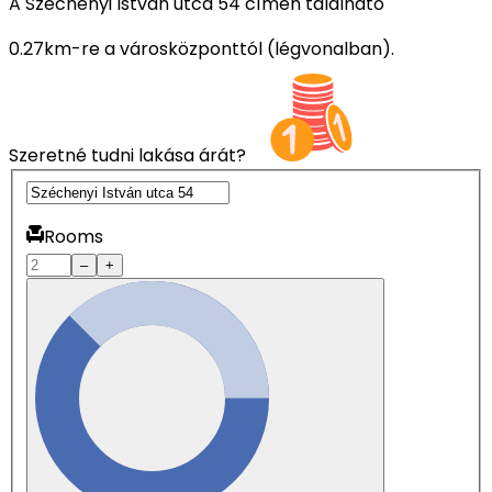
A Széchenyi István utca 54 címen található
0.27km-re a városközponttól (légvonalban).
Szeretné tudni lakása árát?
Rooms
–
+