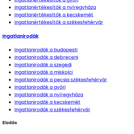
Ingatlanértékesítők
a nyíregyháza
Ingatlanértékesítők
a kecskemét
Ingatlanértékesítők
a székesfehérvár
Ingatlanirodák
Ingatlanirodák
a budapesti
Ingatlanirodák
a debreceni
Ingatlanirodák
a szegedi
Ingatlanirodák
a miskolci
Ingatlanirodák
a pecsia székesfehérvár
Ingatlanirodák
a győri
Ingatlanirodák
a nyíregyháza
Ingatlanirodák
a kecskemét
Ingatlanirodák
a székesfehérvár
Eladás