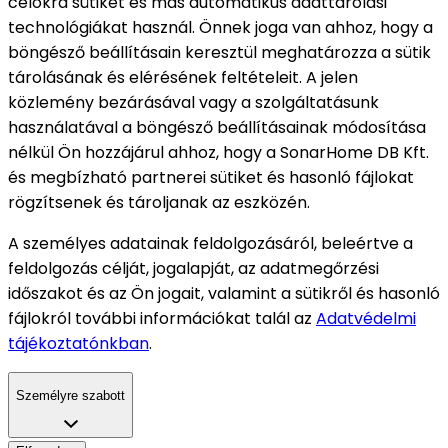
célokra sütiket és más automatikus adattárolási
technológiákat használ. Önnek joga van ahhoz, hogy a
böngésző beállításain keresztül meghatározza a sütik
tárolásának és elérésének feltételeit. A jelen
közlemény bezárásával vagy a szolgáltatásunk
használatával a böngésző beállításainak módosítása
nélkül Ön hozzájárul ahhoz, hogy a SonarHome DB Kft.
és megbízható partnerei sütiket és hasonló fájlokat
rögzítsenek és tároljanak az eszközén.
A személyes adatainak feldolgozásáról, beleértve a
feldolgozás célját, jogalapját, az adatmegőrzési
időszakot és az Ön jogait, valamint a sütikről és hasonló
fájlokról további információkat talál az
Adatvédelmi
tájékoztatónkban
.
Személyre szabott