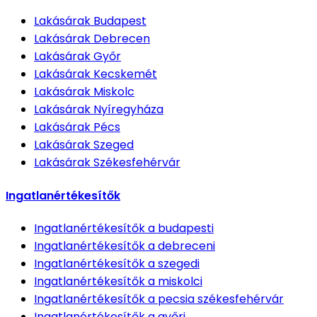
Lakásárak
Budapest
Lakásárak
Debrecen
Lakásárak
Győr
Lakásárak
Kecskemét
Lakásárak
Miskolc
Lakásárak
Nyíregyháza
Lakásárak
Pécs
Lakásárak
Szeged
Lakásárak
Székesfehérvár
Ingatlanértékesítők
Ingatlanértékesítők
a budapesti
Ingatlanértékesítők
a debreceni
Ingatlanértékesítők
a szegedi
Ingatlanértékesítők
a miskolci
Ingatlanértékesítők
a pecsia székesfehérvár
Ingatlanértékesítők
a győri