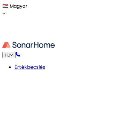
🇭🇺
Magyar
HU
Értékbecslés