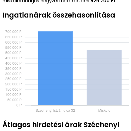
miskolci átlagos négyzetméterár, ami
529 700 Ft
.
Ingatlanárak összehasonlítása
Átlagos hirdetési árak Széchenyi