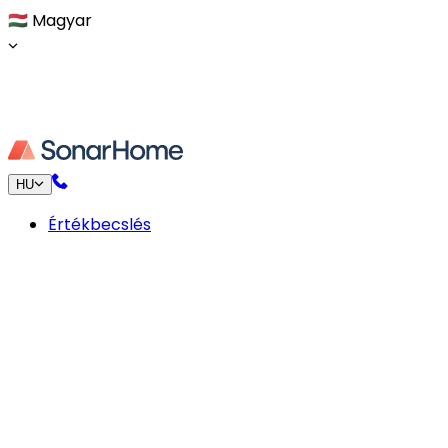
🇭🇺
Magyar
HU
Értékbecslés