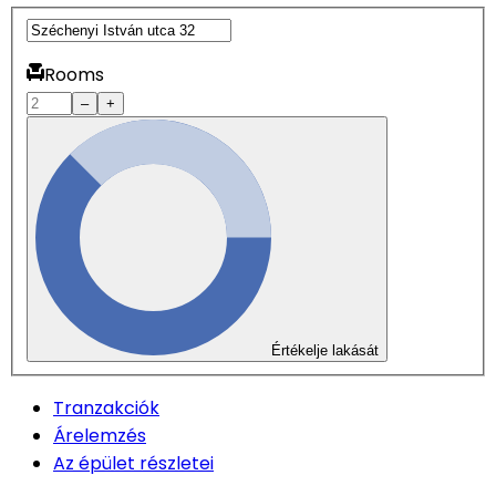
Rooms
–
+
Értékelje lakását
Tranzakciók
Árelemzés
Az épület részletei