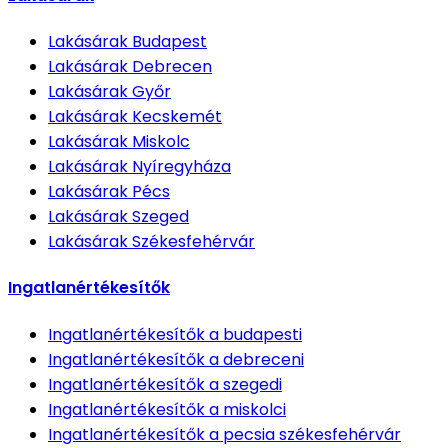
Lakásárak
Budapest
Lakásárak
Debrecen
Lakásárak
Győr
Lakásárak
Kecskemét
Lakásárak
Miskolc
Lakásárak
Nyíregyháza
Lakásárak
Pécs
Lakásárak
Szeged
Lakásárak
Székesfehérvár
Ingatlanértékesítők
Ingatlanértékesítők
a budapesti
Ingatlanértékesítők
a debreceni
Ingatlanértékesítők
a szegedi
Ingatlanértékesítők
a miskolci
Ingatlanértékesítők
a pecsia székesfehérvár