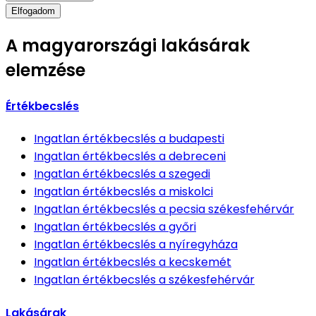
Elfogadom
A magyarországi lakásárak
elemzése
Értékbecslés
Ingatlan értékbecslés
a budapesti
Ingatlan értékbecslés
a debreceni
Ingatlan értékbecslés
a szegedi
Ingatlan értékbecslés
a miskolci
Ingatlan értékbecslés
a pecsia székesfehérvár
Ingatlan értékbecslés
a győri
Ingatlan értékbecslés
a nyíregyháza
Ingatlan értékbecslés
a kecskemét
Ingatlan értékbecslés
a székesfehérvár
Lakásárak