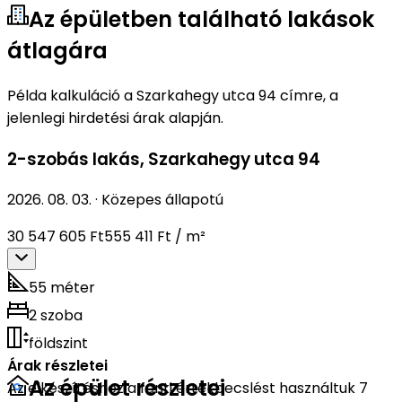
Az épületben található lakások
átlagára
Példa kalkuláció a Szarkahegy utca 94 címre, a
jelenlegi hirdetési árak alapján.
2-szobás lakás
,
Szarkahegy utca 94
2026. 08. 03.
·
Közepes állapotú
30 547 605 Ft
555 411 Ft / m²
55 méter
2 szoba
földszint
Árak részletei
Az épület részletei
Az elkészítéshez a fenti értékbecslést használtuk 7