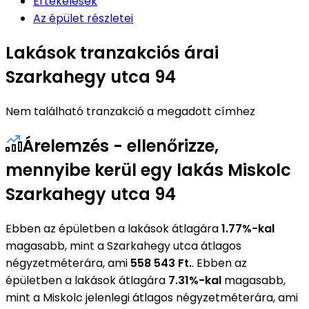
Értékelések
Az épület részletei
Lakások tranzakciós árai
Szarkahegy utca 94
Nem található tranzakció a megadott címhez
Árelemzés - ellenőrizze,
mennyibe kerül egy lakás Miskolc
Szarkahegy utca 94
Ebben az épületben a lakások átlagára
1.77%-kal
magasabb, mint a Szarkahegy utca átlagos
négyzetméterára, ami
558 543 Ft.
. Ebben az
épületben a lakások átlagára
7.31%-kal
magasabb,
mint a Miskolc jelenlegi átlagos négyzetméterára, ami