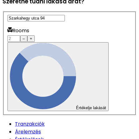
Szeretné tudni lakása árát?
Rooms
–
+
Értékelje lakását
Tranzakciók
Árelemzés