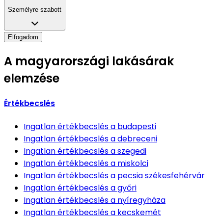
Személyre szabott
Elfogadom
A magyarországi lakásárak
elemzése
Értékbecslés
Ingatlan értékbecslés
a budapesti
Ingatlan értékbecslés
a debreceni
Ingatlan értékbecslés
a szegedi
Ingatlan értékbecslés
a miskolci
Ingatlan értékbecslés
a pecsia székesfehérvár
Ingatlan értékbecslés
a győri
Ingatlan értékbecslés
a nyíregyháza
Ingatlan értékbecslés
a kecskemét