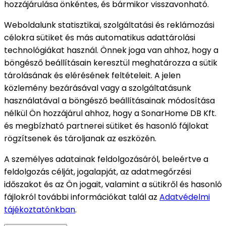
hozzájárulása önkéntes, és bármikor visszavonható.
Weboldalunk statisztikai, szolgáltatási és reklámozási
célokra sütiket és más automatikus adattárolási
technológiákat használ. Önnek joga van ahhoz, hogy a
böngésző beállításain keresztül meghatározza a sütik
tárolásának és elérésének feltételeit. A jelen
közlemény bezárásával vagy a szolgáltatásunk
használatával a böngésző beállításainak módosítása
nélkül Ön hozzájárul ahhoz, hogy a SonarHome DB Kft.
és megbízható partnerei sütiket és hasonló fájlokat
rögzítsenek és tároljanak az eszközén.
A személyes adatainak feldolgozásáról, beleértve a
feldolgozás célját, jogalapját, az adatmegőrzési
időszakot és az Ön jogait, valamint a sütikről és hasonló
fájlokról további információkat talál az
Adatvédelmi
tájékoztatónkban
.