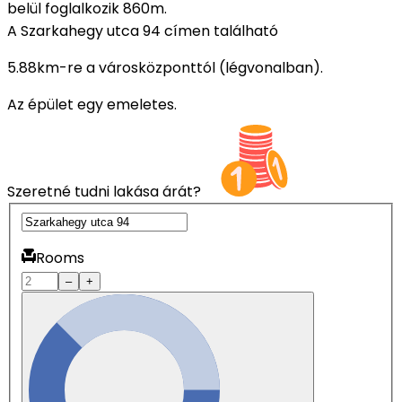
belül foglalkozik 860m.
A Szarkahegy utca 94 címen található
5.88km-re a városközponttól (légvonalban).
Az épület egy emeletes.
Szeretné tudni lakása árát?
Rooms
–
+