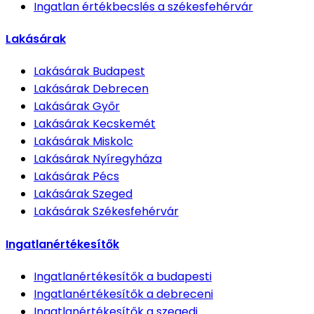
Ingatlan értékbecslés
a székesfehérvár
Lakásárak
Lakásárak
Budapest
Lakásárak
Debrecen
Lakásárak
Győr
Lakásárak
Kecskemét
Lakásárak
Miskolc
Lakásárak
Nyíregyháza
Lakásárak
Pécs
Lakásárak
Szeged
Lakásárak
Székesfehérvár
Ingatlanértékesítők
Ingatlanértékesítők
a budapesti
Ingatlanértékesítők
a debreceni
Ingatlanértékesítők
a szegedi