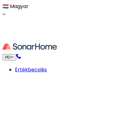
🇭🇺
Magyar
HU
Értékbecslés