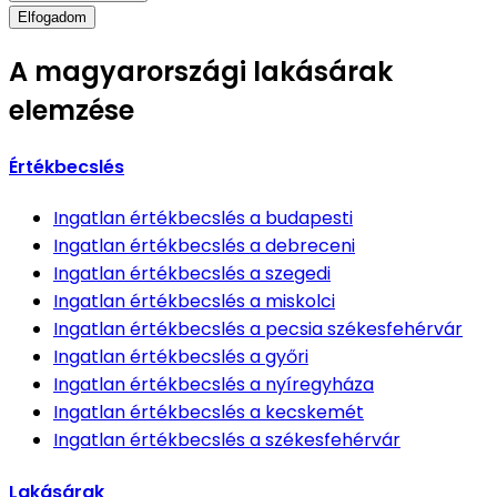
Elfogadom
A magyarországi lakásárak
elemzése
Értékbecslés
Ingatlan értékbecslés
a budapesti
Ingatlan értékbecslés
a debreceni
Ingatlan értékbecslés
a szegedi
Ingatlan értékbecslés
a miskolci
Ingatlan értékbecslés
a pecsia székesfehérvár
Ingatlan értékbecslés
a győri
Ingatlan értékbecslés
a nyíregyháza
Ingatlan értékbecslés
a kecskemét
Ingatlan értékbecslés
a székesfehérvár
Lakásárak