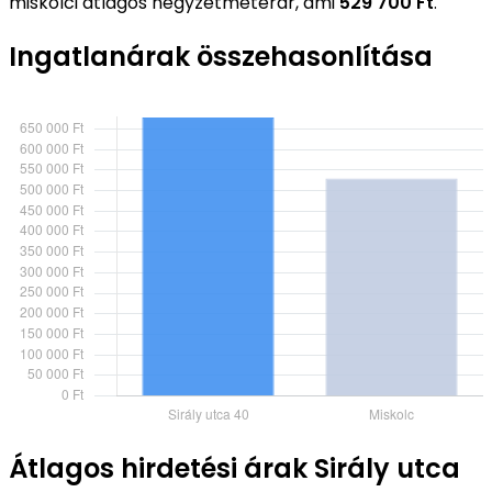
miskolci átlagos négyzetméterár, ami
529 700 Ft
.
Ingatlanárak összehasonlítása
Átlagos hirdetési árak Sirály utca