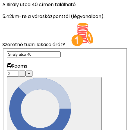
A Sirály utca 40 címen található
5.42km-re a városközponttól (légvonalban).
Szeretné tudni lakása árát?
Rooms
–
+