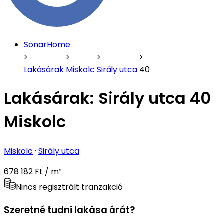
SonarHome
Lakásárak
Miskolc
Sirály utca
40
Lakásárak:
Sirály utca 40
Miskolc
Miskolc
·
Sirály utca
678 182 Ft / m²
Nincs regisztrált tranzakció
Szeretné tudni lakása árát?