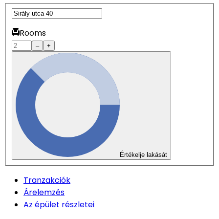
Rooms
–
+
Értékelje lakását
Tranzakciók
Árelemzés
Az épület részletei