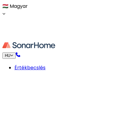
🇭🇺
Magyar
HU
Értékbecslés