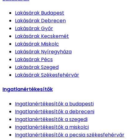
Lakásárak
Budapest
Lakásárak
Debrecen
Lakásárak
Győr
Lakásárak
Kecskemét
Lakásárak
Miskolc
Lakásárak
Nyíregyháza
Lakásárak
Pécs
Lakásárak
Szeged
Lakásárak
Székesfehérvár
Ingatlanértékesítők
Ingatlanértékesítők
a budapesti
Ingatlanértékesítők
a debreceni
Ingatlanértékesítők
a szegedi
Ingatlanértékesítők
a miskolci
Ingatlanértékesítők
a pecsia székesfehérvár