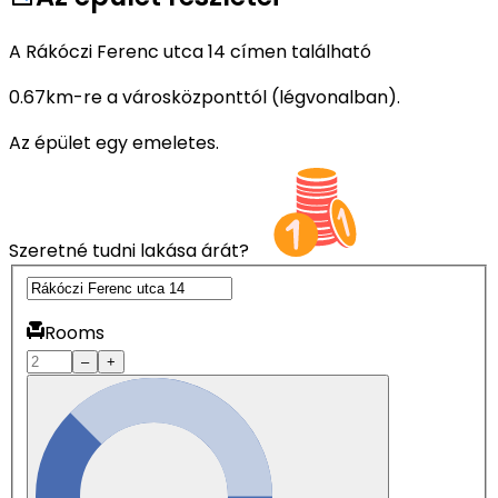
A Rákóczi Ferenc utca 14 címen található
0.67km-re a városközponttól (légvonalban).
Az épület egy emeletes.
Szeretné tudni lakása árát?
Rooms
–
+