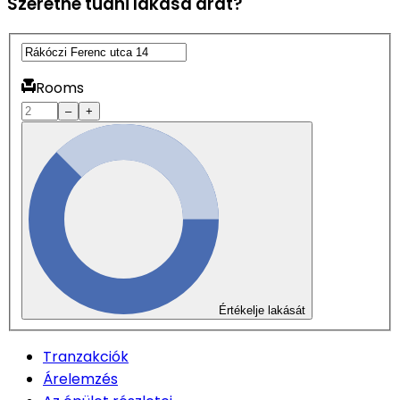
Szeretné tudni lakása árát?
Rooms
–
+
Értékelje lakását
Tranzakciók
Árelemzés