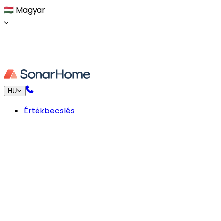
🇭🇺
Magyar
HU
Értékbecslés