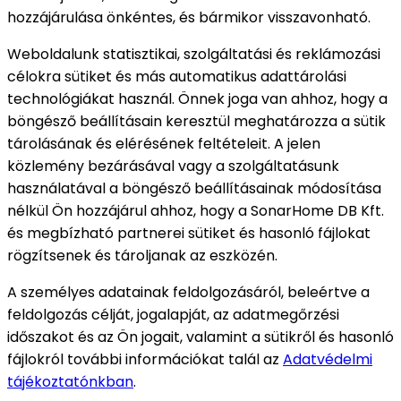
hozzájárulása önkéntes, és bármikor visszavonható.
Weboldalunk statisztikai, szolgáltatási és reklámozási
célokra sütiket és más automatikus adattárolási
technológiákat használ. Önnek joga van ahhoz, hogy a
böngésző beállításain keresztül meghatározza a sütik
tárolásának és elérésének feltételeit. A jelen
közlemény bezárásával vagy a szolgáltatásunk
használatával a böngésző beállításainak módosítása
nélkül Ön hozzájárul ahhoz, hogy a SonarHome DB Kft.
és megbízható partnerei sütiket és hasonló fájlokat
rögzítsenek és tároljanak az eszközén.
A személyes adatainak feldolgozásáról, beleértve a
feldolgozás célját, jogalapját, az adatmegőrzési
időszakot és az Ön jogait, valamint a sütikről és hasonló
fájlokról további információkat talál az
Adatvédelmi
tájékoztatónkban
.