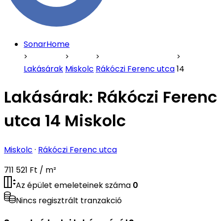
SonarHome
Lakásárak
Miskolc
Rákóczi Ferenc utca
14
Lakásárak:
Rákóczi Ferenc
utca 14 Miskolc
Miskolc
·
Rákóczi Ferenc utca
711 521 Ft / m²
Az épület emeleteinek száma
0
Nincs regisztrált tranzakció