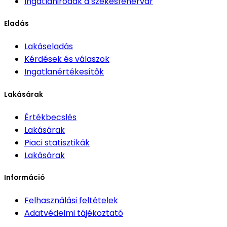
Ingatlanirodák
a székesfehérvár
Eladás
Lakáseladás
Kérdések és válaszok
Ingatlanértékesítők
Lakásárak
Értékbecslés
Lakásárak
Piaci statisztikák
Lakásárak
Információ
Felhasználási feltételek
Adatvédelmi tájékoztató