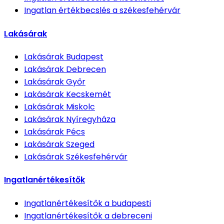
Ingatlan értékbecslés
a székesfehérvár
Lakásárak
Lakásárak
Budapest
Lakásárak
Debrecen
Lakásárak
Győr
Lakásárak
Kecskemét
Lakásárak
Miskolc
Lakásárak
Nyíregyháza
Lakásárak
Pécs
Lakásárak
Szeged
Lakásárak
Székesfehérvár
Ingatlanértékesítők
Ingatlanértékesítők
a budapesti
Ingatlanértékesítők
a debreceni