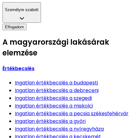
Személyre szabott
Elfogadom
A magyarországi lakásárak
elemzése
Értékbecslés
Ingatlan értékbecslés
a budapesti
Ingatlan értékbecslés
a debreceni
Ingatlan értékbecslés
a szegedi
Ingatlan értékbecslés
a miskolci
Ingatlan értékbecslés
a pecsia székesfehérvár
Ingatlan értékbecslés
a győri
Ingatlan értékbecslés
a nyíregyháza
Ingatlan értékbecslés
a kecskemét