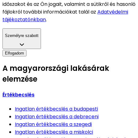
időszakot és az Ön jogait, valamint a sütikről és hasonló
fájlokról további információkat talál az
Adatvédelmi
tájékoztatónkban
.
Személyre szabott
Elfogadom
A magyarországi lakásárak
elemzése
Értékbecslés
Ingatlan értékbecslés
a budapesti
Ingatlan értékbecslés
a debreceni
Ingatlan értékbecslés
a szegedi
Ingatlan értékbecslés
a miskolci