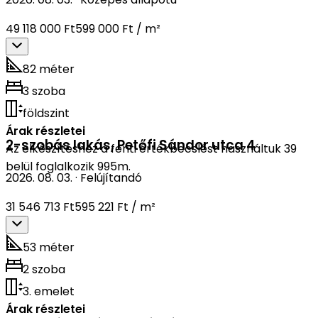
49 118 000 Ft
599 000 Ft / m²
82 méter
3 szoba
földszint
Árak részletei
2-szobás lakás
,
Petőfi Sándor utca 4
Az elkészítéshez a fenti értékbecslést használtuk 39
belül foglalkozik 995m.
2026. 08. 03.
·
Felújítandó
31 546 713 Ft
595 221 Ft / m²
53 méter
2 szoba
3. emelet
Árak részletei