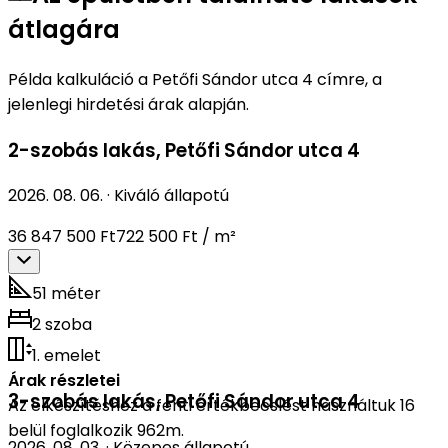
átlagára
Példa kalkuláció a Petőfi Sándor utca 4 címre, a
jelenlegi hirdetési árak alapján.
2-szobás lakás
,
Petőfi Sándor utca 4
2026. 08. 06.
·
Kiváló állapotú
36 847 500 Ft
722 500 Ft / m²
51 méter
2 szoba
1. emelet
Árak részletei
3-szobás lakás
,
Petőfi Sándor utca 4
Az elkészítéshez a fenti értékbecslést használtuk 16
belül foglalkozik 962m.
2026. 08. 03.
·
Közepes állapotú