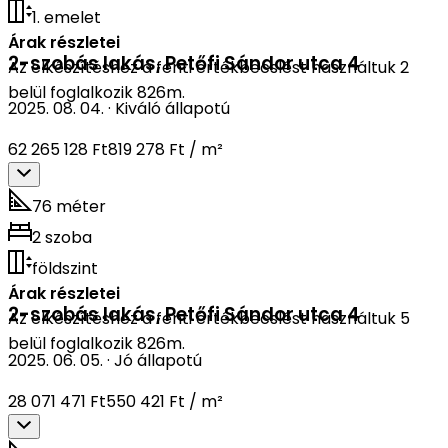
1. emelet
Árak részletei
2-szobás lakás
,
Petőfi Sándor utca 4
Az elkészítéshez a fenti értékbecslést használtuk 2
belül foglalkozik 826m.
2025. 08. 04.
·
Kiváló állapotú
62 265 128 Ft
819 278 Ft / m²
76 méter
2 szoba
földszint
Árak részletei
2-szobás lakás
,
Petőfi Sándor utca 4
Az elkészítéshez a fenti értékbecslést használtuk 5
belül foglalkozik 826m.
2025. 06. 05.
·
Jó állapotú
28 071 471 Ft
550 421 Ft / m²