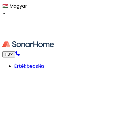
🇭🇺
Magyar
HU
Értékbecslés