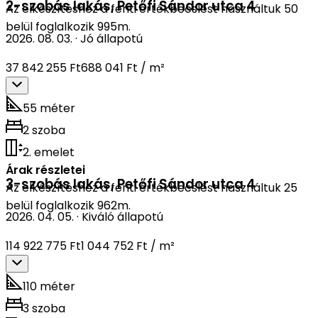
2-szobás lakás
,
Petőfi Sándor utca 4
Az elkészítéshez a fenti értékbecslést használtuk 50
belül foglalkozik 995m.
2026. 08. 03.
·
Jó állapotú
37 842 255 Ft
688 041 Ft / m²
55 méter
2 szoba
2. emelet
Árak részletei
3-szobás lakás
,
Petőfi Sándor utca 4
Az elkészítéshez a fenti értékbecslést használtuk 25
belül foglalkozik 962m.
2026. 04. 05.
·
Kiváló állapotú
114 922 775 Ft
1 044 752 Ft / m²
110 méter
3 szoba