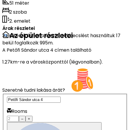
51 méter
2 szoba
2. emelet
Árak részletei
Az épület részletei
Az elkészítéshez a fenti értékbecslést használtuk 17
belül foglalkozik 995m.
A Petőfi Sándor utca 4 címen található
1.27km-re a városközponttól (légvonalban).
Szeretné tudni lakása árát?
Rooms
–
+