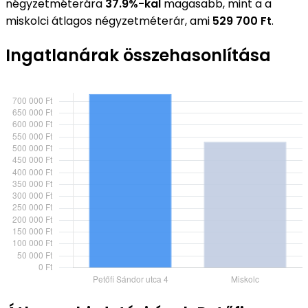
négyzetméterára
37.9%-kal
magasabb, mint a a
miskolci átlagos négyzetméterár, ami
529 700 Ft
.
Ingatlanárak összehasonlítása