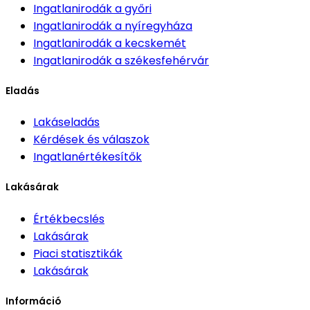
Ingatlanirodák
a győri
Ingatlanirodák
a nyíregyháza
Ingatlanirodák
a kecskemét
Ingatlanirodák
a székesfehérvár
Eladás
Lakáseladás
Kérdések és válaszok
Ingatlanértékesítők
Lakásárak
Értékbecslés
Lakásárak
Piaci statisztikák
Lakásárak
Információ