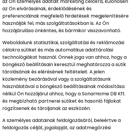
az Ön személyes adatait marketing célokra, különösen
az Ön elvárásainak, érdeklődésének és
preferenciáinak megfelelő hirdetések megjelenítésére
használják fel, más szolgáltatásokban is. Az Ön
hozzájárulása önkéntes, és bármikor visszavonható.
Weboldalunk statisztikai, szolgáltatási és reklámozási
célokra sütiket és más automatikus adattárolási
technológiákat használ. Önnek joga van ahhoz, hogy a
böngésző beállításain keresztül meghatározza a sütik
tárolásának és elérésének feltételeit. A jelen
közlemény bezárásával vagy a szolgáltatásunk
használatával a böngésző beállításainak módosítása
nélkül Ön hozzájárul ahhoz, hogy a SonarHome DB Kft.
és megbízható partnerei sütiket és hasonló fájlokat
rögzítsenek és tároljanak az eszközén.
A személyes adatainak feldolgozásáról, beleértve a
feldolgozás célját, jogalapját, az adatmegőrzési