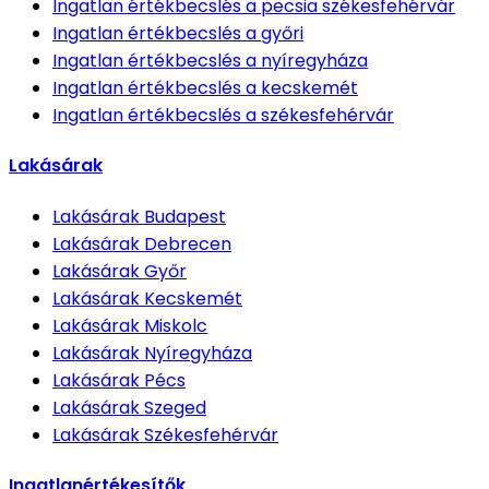
Ingatlan értékbecslés
a pecsia székesfehérvár
Ingatlan értékbecslés
a győri
Ingatlan értékbecslés
a nyíregyháza
Ingatlan értékbecslés
a kecskemét
Ingatlan értékbecslés
a székesfehérvár
Lakásárak
Lakásárak
Budapest
Lakásárak
Debrecen
Lakásárak
Győr
Lakásárak
Kecskemét
Lakásárak
Miskolc
Lakásárak
Nyíregyháza
Lakásárak
Pécs
Lakásárak
Szeged
Lakásárak
Székesfehérvár
Ingatlanértékesítők