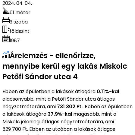
2024. 04. 04.
61 méter
3 szoba
földszint
1987
Árelemzés - ellenőrizze,
mennyibe kerül egy lakás Miskolc
Petőfi Sándor utca 4
Ebben az épületben a lakások átlagára
0.11%-kal
alacsonyabb, mint a Petőfi Sándor utca átlagos
négyzetméterára, ami
731 302 Ft.
. Ebben az épületben
a lakások átlagára
37.9%-kal
magasabb, mint a
Miskolc jelenlegi átlagos négyzetméterára, ami
529 700 Ft. Ebben az utcában a lakások átlagos