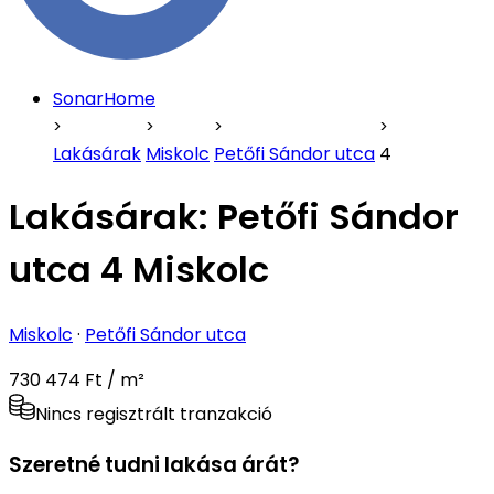
SonarHome
Lakásárak
Miskolc
Petőfi Sándor utca
4
Lakásárak:
Petőfi Sándor
utca 4 Miskolc
Miskolc
·
Petőfi Sándor utca
730 474 Ft / m²
Nincs regisztrált tranzakció
Szeretné tudni lakása árát?