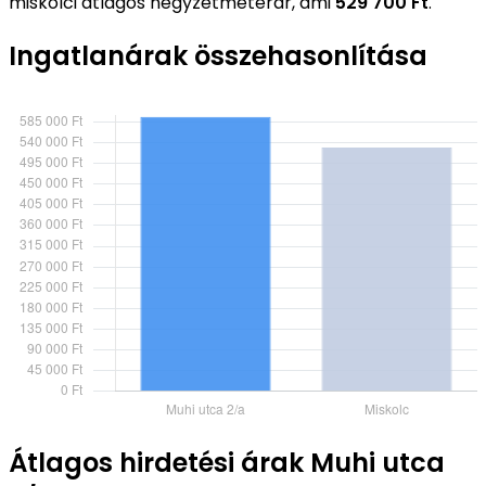
miskolci átlagos négyzetméterár, ami
529 700 Ft
.
Ingatlanárak összehasonlítása
Átlagos hirdetési árak Muhi utca