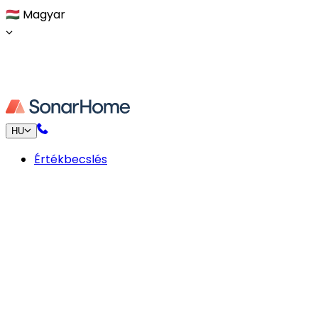
🇭🇺
Magyar
HU
Értékbecslés