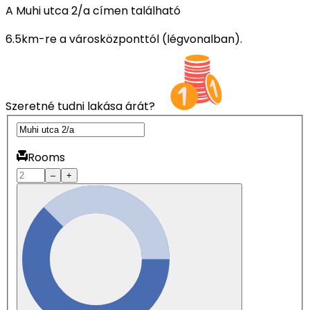
A Muhi utca 2/a címen található
6.5km-re a városközponttól (légvonalban).
Szeretné tudni lakása árát?
Rooms
–
+