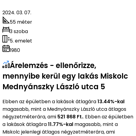
2024. 03. 07.
55 méter
3 szoba
5. emelet
1980
Árelemzés - ellenőrizze,
mennyibe kerül egy lakás Miskolc
Mednyánszky László utca 5
Ebben az épületben a lakások átlagára
13.44%-kal
magasabb, mint a Mednyánszky László utca átlagos
négyzetméterára, ami
521 868 Ft.
. Ebben az épületben
a lakások átlagára
11.77%-kal
magasabb, mint a
Miskolc jelenlegi átlagos négyzetméterára, ami