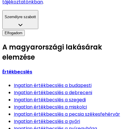
tájékoztatónkban
.
Személyre szabott
Elfogadom
A magyarországi lakásárak
elemzése
Értékbecslés
Ingatlan értékbecslés
a budapesti
Ingatlan értékbecslés
a debreceni
Ingatlan értékbecslés
a szegedi
Ingatlan értékbecslés
a miskolci
Ingatlan értékbecslés
a pecsia székesfehérvár
Ingatlan értékbecslés
a győri
Ingatlan értékbecslés
a nyíregyháza