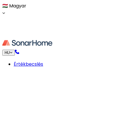
🇭🇺
Magyar
HU
Értékbecslés