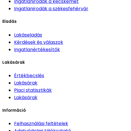
Ingatlanirodák
a kecskemét
Ingatlanirodák
a székesfehérvár
Eladás
Lakáseladás
Kérdések és válaszok
Ingatlanértékesítők
Lakásárak
Értékbecslés
Lakásárak
Piaci statisztikák
Lakásárak
Információ
Felhasználási feltételek
Adatvédelmi tájékoztató