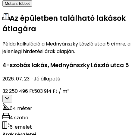
Mutass többet
Az épületben található lakások
átlagára
Példa kalkuláció a Mednyánszky László utca 5 címre, a
jelenlegi hirdetési árak alapján.
4-szobás lakás
,
Mednyánszky László utca 5
2026. 07. 23.
·
Jó állapotú
32 250 496 Ft
503 914 Ft / m²
64 méter
4 szoba
6. emelet
Árak részletei