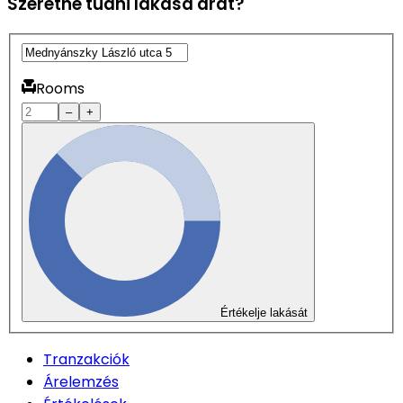
Szeretné tudni lakása árát?
Rooms
–
+
Értékelje lakását
Tranzakciók
Árelemzés