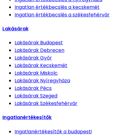
Ingatlan értékbecslés
a kecskemét
Ingatlan értékbecslés
a székesfehérvár
Lakásárak
Lakásárak
Budapest
Lakásárak
Debrecen
Lakásárak
Győr
Lakásárak
Kecskemét
Lakásárak
Miskolc
Lakásárak
Nyíregyháza
Lakásárak
Pécs
Lakásárak
Szeged
Lakásárak
Székesfehérvár
Ingatlanértékesítők
Ingatlanértékesítők
a budapesti