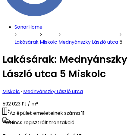
SonarHome
Lakásárak
Miskolc
Mednyánszky László utca
5
Lakásárak:
Mednyánszky
László utca 5 Miskolc
Miskolc
·
Mednyánszky László utca
592 023 Ft / m²
Az épület emeleteinek száma
11
Nincs regisztrált tranzakció