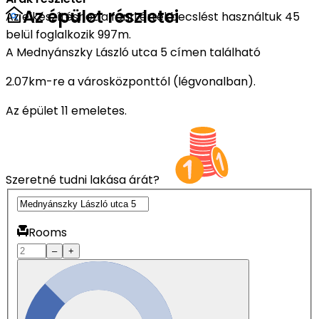
Az épület részletei
Az elkészítéshez a fenti értékbecslést használtuk 45
belül foglalkozik 997m.
A Mednyánszky László utca 5 címen található
2.07km-re a városközponttól (légvonalban).
Az épület 11 emeletes.
Szeretné tudni lakása árát?
Rooms
–
+