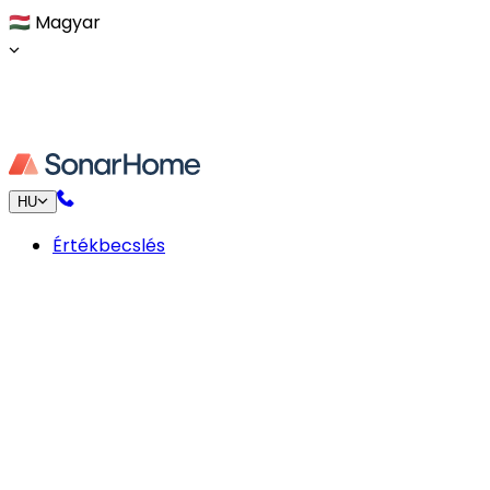
🇭🇺
Magyar
HU
Értékbecslés