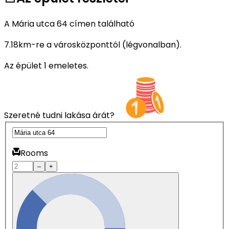
A Mária utca 64 címen található
7.18km-re a városközponttól (légvonalban).
Az épület 1 emeletes.
Szeretné tudni lakása árát?
Rooms
–
+