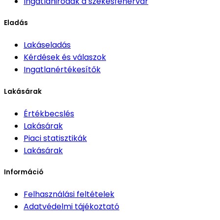
Ingatlanirodák
a székesfehérvár
Eladás
Lakáseladás
Kérdések és válaszok
Ingatlanértékesítők
Lakásárak
Értékbecslés
Lakásárak
Piaci statisztikák
Lakásárak
Információ
Felhasználási feltételek
Adatvédelmi tájékoztató