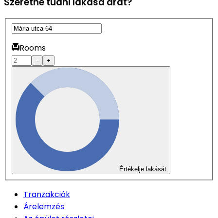
Szeretné tudni lakása árát?
Rooms
–
+
Értékelje lakását
Tranzakciók
Árelemzés