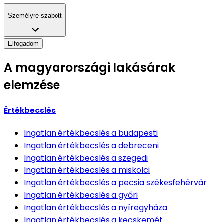
Személyre szabott
Elfogadom
A magyarországi lakásárak
elemzése
Értékbecslés
Ingatlan értékbecslés
a budapesti
Ingatlan értékbecslés
a debreceni
Ingatlan értékbecslés
a szegedi
Ingatlan értékbecslés
a miskolci
Ingatlan értékbecslés
a pecsia székesfehérvár
Ingatlan értékbecslés
a győri
Ingatlan értékbecslés
a nyíregyháza
Ingatlan értékbecslés
a kecskemét