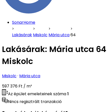
SonarHome
Lakásárak
Miskolc
Mária utca
64
Lakásárak:
Mária utca 64
Miskolc
Miskolc
·
Mária utca
597 376 Ft / m²
Az épület emeleteinek száma
1
Nincs regisztrált tranzakció