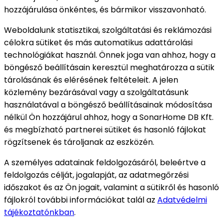
hozzájárulása önkéntes, és bármikor visszavonható.
Weboldalunk statisztikai, szolgáltatási és reklámozási
célokra sütiket és más automatikus adattárolási
technológiákat használ. Önnek joga van ahhoz, hogy a
böngésző beállításain keresztül meghatározza a sütik
tárolásának és elérésének feltételeit. A jelen
közlemény bezárásával vagy a szolgáltatásunk
használatával a böngésző beállításainak módosítása
nélkül Ön hozzájárul ahhoz, hogy a SonarHome DB Kft.
és megbízható partnerei sütiket és hasonló fájlokat
rögzítsenek és tároljanak az eszközén.
A személyes adatainak feldolgozásáról, beleértve a
feldolgozás célját, jogalapját, az adatmegőrzési
időszakot és az Ön jogait, valamint a sütikről és hasonló
fájlokról további információkat talál az
Adatvédelmi
tájékoztatónkban
.