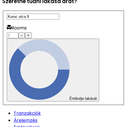
Szeretné tudni lakása árát?
Rooms
–
+
Értékelje lakását
Tranzakciók
Árelemzés