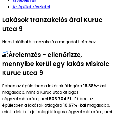
Értékelések
Az épület részletei
Lakások tranzakciós árai Kuruc
utca 9
Nem található tranzakció a megadott címhez
Árelemzés - ellenőrizze,
mennyibe kerül egy lakás Miskolc
Kuruc utca 9
Ebben az épületben a lakások átlagára
16.38%-kal
magasabb, mint a Kuruc utca átlagos
négyzetméterára, ami
503 704 Ft.
. Ebben az
épületben a lakások átlagára
10.67%-kal
magasabb,
mint a Miskolc jelenlegi átlagos négyzetméterára, ami