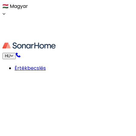
🇭🇺
Magyar
HU
Értékbecslés