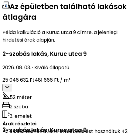
Az épületben található lakások
átlagára
Példa kalkuláció a Kuruc utca 9 címre, a jelenlegi
hirdetési árak alapján.
2-szobás lakás
,
Kuruc utca 9
2026. 08. 03.
·
Kiváló állapotú
25 046 632 Ft
481 666 Ft / m²
52 méter
2 szoba
3. emelet
Árak részletei
3-szobás lakás
,
Kuruc utca 9
Az elkészítéshez a fenti értékbecslést használtuk 42