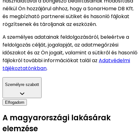
használatával a böngésző beállításainak módosítása
nélkül Ön hozzájárul ahhoz, hogy a SonarHome DB Kft.
és megbízható partnerei sütiket és hasonló fájlokat
rögzítsenek és tároljanak az eszközén.
A személyes adatainak feldolgozásáról, beleértve a
feldolgozás célját, jogalapját, az adatmegőrzési
időszakot és az Ön jogait, valamint a sütikről és hasonló
fájlokról további információkat talál az
Adatvédelmi
tájékoztatónkban
.
Személyre szabott
Elfogadom
A magyarországi lakásárak
elemzése