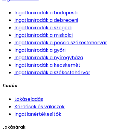
Ingatlanirodák
a budapesti
Ingatlanirodák
a debreceni
Ingatlanirodák
a szegedi
Ingatlanirodák
a miskolci
Ingatlanirodák
a pecsia székesfehérvár
Ingatlanirodák
a győri
Ingatlanirodák
a nyíregyháza
Ingatlanirodák
a kecskemét
Ingatlanirodák
a székesfehérvár
Eladás
Lakáseladás
Kérdések és válaszok
Ingatlanértékesítők
Lakásárak