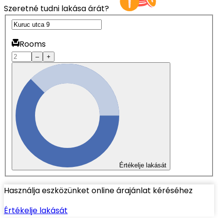
Szeretné tudni lakása árát?
Rooms
–
+
Értékelje lakását
Használja eszközünket online árajánlat kéréséhez
Értékelje lakását