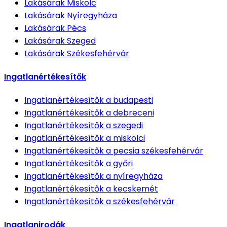
Lakásárak
Miskolc
Lakásárak
Nyíregyháza
Lakásárak
Pécs
Lakásárak
Szeged
Lakásárak
Székesfehérvár
Ingatlanértékesítők
Ingatlanértékesítők
a budapesti
Ingatlanértékesítők
a debreceni
Ingatlanértékesítők
a szegedi
Ingatlanértékesítők
a miskolci
Ingatlanértékesítők
a pecsia székesfehérvár
Ingatlanértékesítők
a győri
Ingatlanértékesítők
a nyíregyháza
Ingatlanértékesítők
a kecskemét
Ingatlanértékesítők
a székesfehérvár
Ingatlanirodák