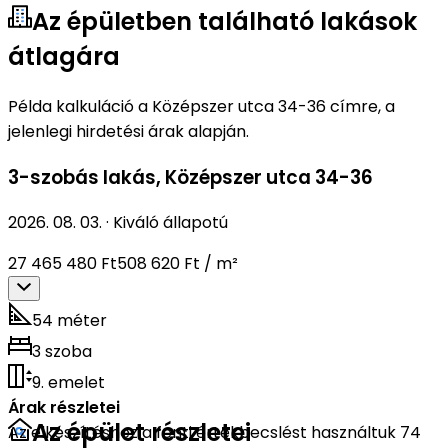
Az épületben található lakások
átlagára
Példa kalkuláció a Középszer utca 34-36 címre, a
jelenlegi hirdetési árak alapján.
3-szobás lakás
,
Középszer utca 34-36
2026. 08. 03.
·
Kiváló állapotú
27 465 480 Ft
508 620 Ft / m²
54 méter
3 szoba
9. emelet
Árak részletei
Az épület részletei
Az elkészítéshez a fenti értékbecslést használtuk 74