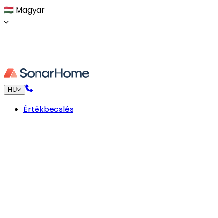
🇭🇺
Magyar
HU
Értékbecslés