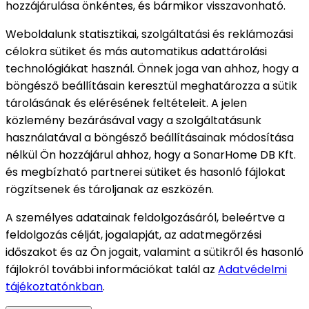
hozzájárulása önkéntes, és bármikor visszavonható.
Weboldalunk statisztikai, szolgáltatási és reklámozási
célokra sütiket és más automatikus adattárolási
technológiákat használ. Önnek joga van ahhoz, hogy a
böngésző beállításain keresztül meghatározza a sütik
tárolásának és elérésének feltételeit. A jelen
közlemény bezárásával vagy a szolgáltatásunk
használatával a böngésző beállításainak módosítása
nélkül Ön hozzájárul ahhoz, hogy a SonarHome DB Kft.
és megbízható partnerei sütiket és hasonló fájlokat
rögzítsenek és tároljanak az eszközén.
A személyes adatainak feldolgozásáról, beleértve a
feldolgozás célját, jogalapját, az adatmegőrzési
időszakot és az Ön jogait, valamint a sütikről és hasonló
fájlokról további információkat talál az
Adatvédelmi
tájékoztatónkban
.