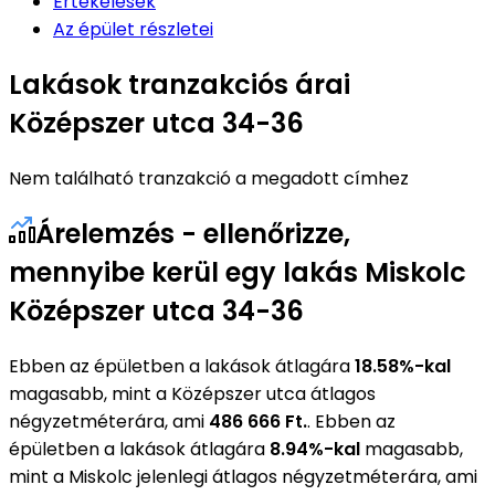
Értékelések
Az épület részletei
Lakások tranzakciós árai
Középszer utca 34-36
Nem található tranzakció a megadott címhez
Árelemzés - ellenőrizze,
mennyibe kerül egy lakás Miskolc
Középszer utca 34-36
Ebben az épületben a lakások átlagára
18.58%-kal
magasabb, mint a Középszer utca átlagos
négyzetméterára, ami
486 666 Ft.
. Ebben az
épületben a lakások átlagára
8.94%-kal
magasabb,
mint a Miskolc jelenlegi átlagos négyzetméterára, ami