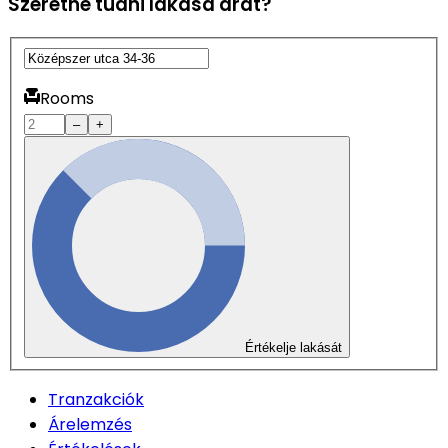
Szeretné tudni lakása árát?
Rooms
–
+
Értékelje lakását
Tranzakciók
Árelemzés