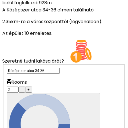
belül foglalkozik 928m.
A Középszer utca 34-36 címen található
2.35km-re a városközponttól (légvonalban).
Az épület 10 emeletes.
Szeretné tudni lakása árát?
Rooms
–
+