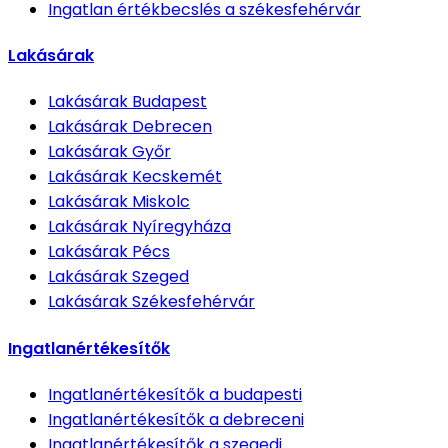
Ingatlan értékbecslés
a székesfehérvár
Lakásárak
Lakásárak
Budapest
Lakásárak
Debrecen
Lakásárak
Győr
Lakásárak
Kecskemét
Lakásárak
Miskolc
Lakásárak
Nyíregyháza
Lakásárak
Pécs
Lakásárak
Szeged
Lakásárak
Székesfehérvár
Ingatlanértékesítők
Ingatlanértékesítők
a budapesti
Ingatlanértékesítők
a debreceni
Ingatlanértékesítők
a szegedi