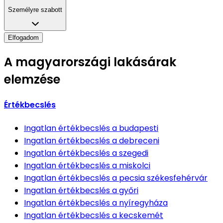
Személyre szabott
Elfogadom
A magyarországi lakásárak
elemzése
Értékbecslés
Ingatlan értékbecslés
a budapesti
Ingatlan értékbecslés
a debreceni
Ingatlan értékbecslés
a szegedi
Ingatlan értékbecslés
a miskolci
Ingatlan értékbecslés
a pecsia székesfehérvár
Ingatlan értékbecslés
a győri
Ingatlan értékbecslés
a nyíregyháza
Ingatlan értékbecslés
a kecskemét