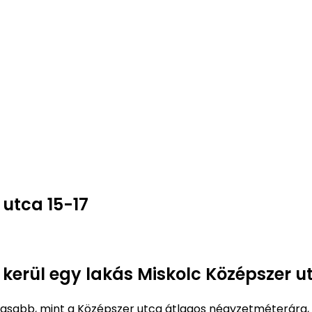
 utca 15-17
 kerül egy lakás Miskolc Középszer u
sabb, mint a Középszer utca átlagos négyzetméterára,