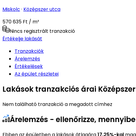
Miskolc
·
Középszer utca
570 635 Ft / m²
Nincs regisztrált tranzakció
Értékelje lakását
Tranzakciók
Árelemzés
Értékelések
Az épület részletei
Lakások tranzakciós árai Középszer
Nem található tranzakció a megadott címhez
Árelemzés - ellenőrizze, mennyibe
Ebben az épületben a lakások átlagára
17.25%-kal
maga