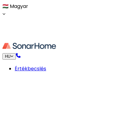
🇭🇺
Magyar
HU
Értékbecslés