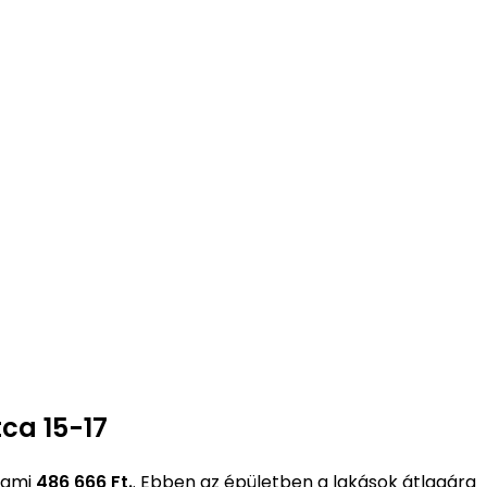
tca 15-17
 ami
486 666 Ft.
. Ebben az épületben a lakások átlagára