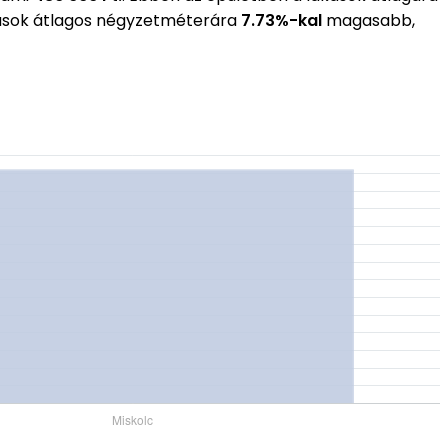
kások átlagos négyzetméterára
7.73%-kal
magasabb,