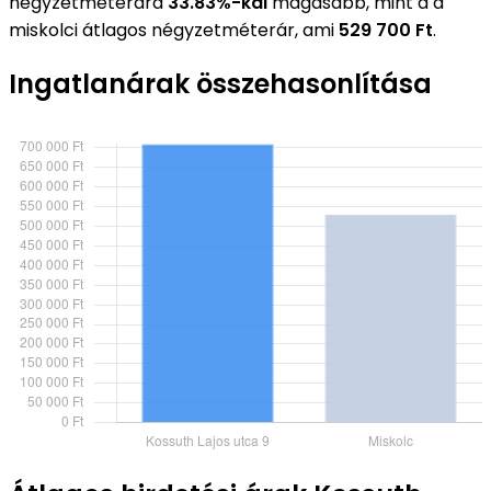
négyzetméterára
33.83%-kal
magasabb, mint a a
miskolci átlagos négyzetméterár, ami
529 700 Ft
.
Ingatlanárak összehasonlítása