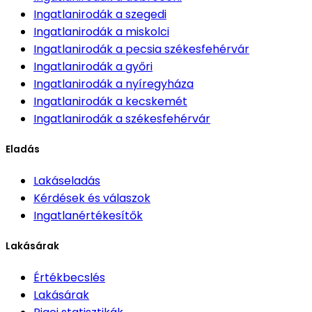
Ingatlanirodák
a szegedi
Ingatlanirodák
a miskolci
Ingatlanirodák
a pecsia székesfehérvár
Ingatlanirodák
a győri
Ingatlanirodák
a nyíregyháza
Ingatlanirodák
a kecskemét
Ingatlanirodák
a székesfehérvár
Eladás
Lakáseladás
Kérdések és válaszok
Ingatlanértékesítők
Lakásárak
Értékbecslés
Lakásárak