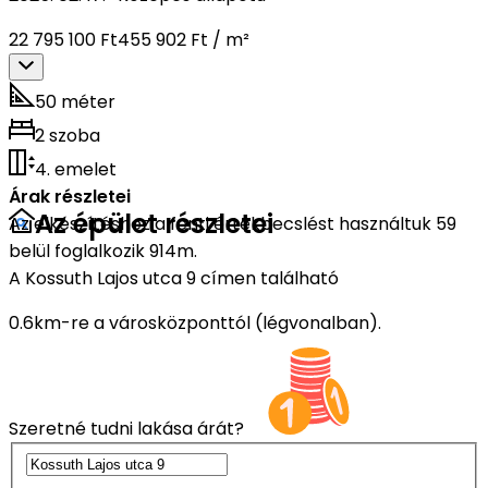
22 795 100 Ft
455 902 Ft / m²
50 méter
2 szoba
4. emelet
Árak részletei
Az épület részletei
Az elkészítéshez a fenti értékbecslést használtuk 59
belül foglalkozik 914m.
A Kossuth Lajos utca 9 címen található
0.6km-re a városközponttól (légvonalban).
Szeretné tudni lakása árát?