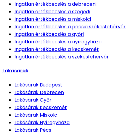
Ingatlan értékbecslés
a debreceni
Ingatlan értékbecslés
a szegedi
Ingatlan értékbecslés
a miskolci
Ingatlan értékbecslés
a pecsia székesfehérvár
Ingatlan értékbecslés
a győri
Ingatlan értékbecslés
a nyíregyháza
Ingatlan értékbecslés
a kecskemét
Ingatlan értékbecslés
a székesfehérvár
Lakásárak
Lakásárak
Budapest
Lakásárak
Debrecen
Lakásárak
Győr
Lakásárak
Kecskemét
Lakásárak
Miskolc
Lakásárak
Nyíregyháza
Lakásárak
Pécs