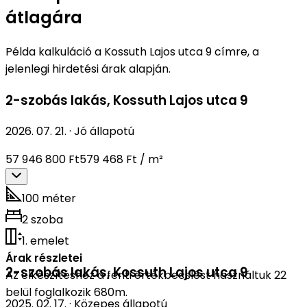
átlagára
Példa kalkuláció a Kossuth Lajos utca 9 címre, a
jelenlegi hirdetési árak alapján.
2-szobás lakás
,
Kossuth Lajos utca 9
2026. 07. 21.
·
Jó állapotú
57 946 800 Ft
579 468 Ft / m²
100 méter
2 szoba
1. emelet
Árak részletei
2-szobás lakás
,
Kossuth Lajos utca 9
Az elkészítéshez a fenti értékbecslést használtuk 22
belül foglalkozik 680m.
2025. 02. 17.
·
Közepes állapotú