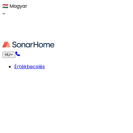
🇭🇺
Magyar
HU
Értékbecslés