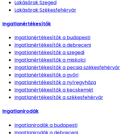
Lakásárak
Szeged
Lakásárak
Székesfehérvár
Ingatlanértékesítők
Ingatlanértékesítők
a budapesti
Ingatlanértékesítők
a debreceni
Ingatlanértékesítők
a szegedi
Ingatlanértékesítők
a miskolci
Ingatlanértékesítők
a pecsia székesfehérvár
Ingatlanértékesítők
a győri
Ingatlanértékesítők
a nyíregyháza
Ingatlanértékesítők
a kecskemét
Ingatlanértékesítők
a székesfehérvár
Ingatlanirodák
Ingatlanirodák
a budapesti
Ingatlanirodák
a debreceni