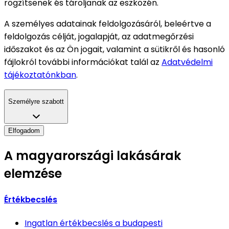
rögzítsenek és tároljanak az eszközén.
A személyes adatainak feldolgozásáról, beleértve a
feldolgozás célját, jogalapját, az adatmegőrzési
időszakot és az Ön jogait, valamint a sütikről és hasonló
fájlokról további információkat talál az
Adatvédelmi
tájékoztatónkban
.
Személyre szabott
Elfogadom
A magyarországi lakásárak
elemzése
Értékbecslés
Ingatlan értékbecslés
a budapesti