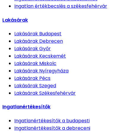
Ingatlan értékbecslés
a székesfehérvár
Lakásárak
Lakásárak
Budapest
Lakásárak
Debrecen
Lakásárak
Győr
Lakásárak
Kecskemét
Lakásárak
Miskolc
Lakásárak
Nyíregyháza
Lakásárak
Pécs
Lakásárak
Szeged
Lakásárak
Székesfehérvár
Ingatlanértékesítők
Ingatlanértékesítők
a budapesti
Ingatlanértékesítők
a debreceni