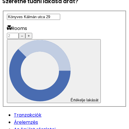
Szeretné tudni lakása árát?
Rooms
–
+
Értékelje lakását
Tranzakciók
Árelemzés