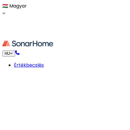
🇭🇺
Magyar
HU
Értékbecslés