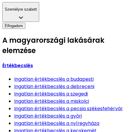
Személyre szabott
Elfogadom
A magyarországi lakásárak
elemzése
Értékbecslés
Ingatlan értékbecslés
a budapesti
Ingatlan értékbecslés
a debreceni
Ingatlan értékbecslés
a szegedi
Ingatlan értékbecslés
a miskolci
Ingatlan értékbecslés
a pecsia székesfehérvár
Ingatlan értékbecslés
a győri
Ingatlan értékbecslés
a nyíregyháza
Ingatlan értékbecslés
a kecskemét