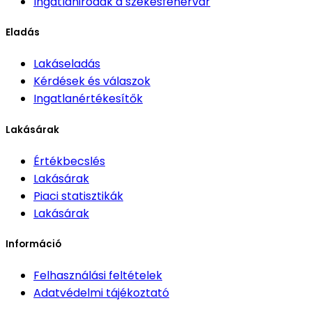
Ingatlanirodák
a székesfehérvár
Eladás
Lakáseladás
Kérdések és válaszok
Ingatlanértékesítők
Lakásárak
Értékbecslés
Lakásárak
Piaci statisztikák
Lakásárak
Információ
Felhasználási feltételek
Adatvédelmi tájékoztató