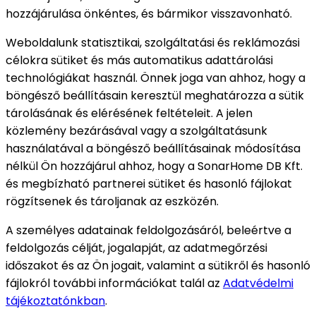
hozzájárulása önkéntes, és bármikor visszavonható.
Weboldalunk statisztikai, szolgáltatási és reklámozási
célokra sütiket és más automatikus adattárolási
technológiákat használ. Önnek joga van ahhoz, hogy a
böngésző beállításain keresztül meghatározza a sütik
tárolásának és elérésének feltételeit. A jelen
közlemény bezárásával vagy a szolgáltatásunk
használatával a böngésző beállításainak módosítása
nélkül Ön hozzájárul ahhoz, hogy a SonarHome DB Kft.
és megbízható partnerei sütiket és hasonló fájlokat
rögzítsenek és tároljanak az eszközén.
A személyes adatainak feldolgozásáról, beleértve a
feldolgozás célját, jogalapját, az adatmegőrzési
időszakot és az Ön jogait, valamint a sütikről és hasonló
fájlokról további információkat talál az
Adatvédelmi
tájékoztatónkban
.